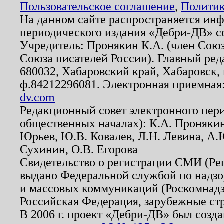
Пользовательское соглашение
,
Политик
На данном сайте распространяется ин
периодического издания «Дебри-ДВ» с
Учредитель: Пронякин К.А. (член Союз
Союза писателей России). Главный ред
680032, Хабаровский край, Хабаровск, п
ф.84212296081. Электронная приемная
dv.com
Редакционный совет электронного пер
общественных началах): К.А. Проняки
Юрьев, Ю.В. Ковалев, Л.Н. Левина, А.
Сухинин, О.В. Егорова
Свидетельство о регистрации СМИ (Р
выдано Федеральной службой по надзо
и массовых коммуникаций (Роскомнадзо
Российская Федерация, зарубежные ст
В 2006 г. проект «Дебри-ДВ» был созда