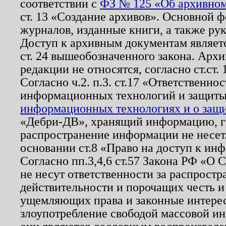
соответствии с
ФЗ № 125 «Об архивном
ст. 13 «Создание архивов». Основной ф
журналов, изданные книги, а также ру
Доступ к архивным документам являетс
ст. 24 вышеобозначенного закона. Арх
редакции не относятся, согласно ст.ст. 
Согласно ч.2. п.3. ст.17 «Ответственн
информационных технологий и защит
информационных технологиях и о защит
«Дебри-ДВ», хранящий информацию, гр
распространение информации не несет.
основании ст.8 «Право на доступ к ин
Согласно пп.3,4,6 ст.57 Закона РФ «О
не несут ответственности за распрост
действительности и порочащих честь и
ущемляющих права и законные интере
злоупотребление свободой массовой ин