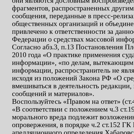
они являются дословным воспроизведе
фрагментов, распространенных другим
сообщения, переданные в пресс-релиза
общественных организаций и объединен
привлечено к ответственности за данн
Федерации о средствах массовой инфо
Согласно абз.3, п.13 Постановления П
2010 года «О практике применения суд
информации», «по делам, вытекающим
информации, распространитель не явл
исходя из положений Закона РФ «О ср
вмешиваться в деятельность редакции, 
сообщений и материалов».
Воспользуйтесь «Правом на ответ» (ст
«В соответствии с положением ч.3 ст.
морального вреда подлежит возложению
опровержения, в порядке ч.2 ст.152 ГК 
апелляционного определения Хабаровско