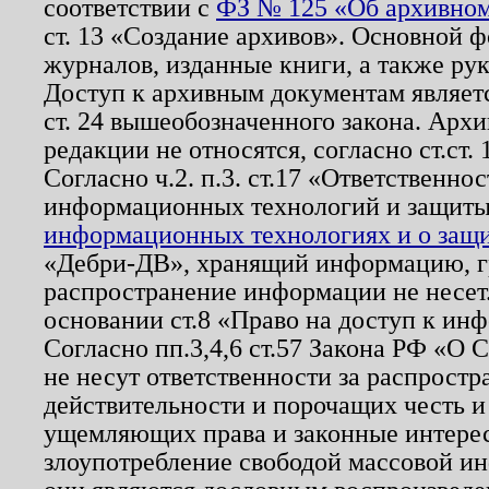
соответствии с
ФЗ № 125 «Об архивном
ст. 13 «Создание архивов». Основной ф
журналов, изданные книги, а также ру
Доступ к архивным документам являетс
ст. 24 вышеобозначенного закона. Арх
редакции не относятся, согласно ст.ст. 
Согласно ч.2. п.3. ст.17 «Ответственн
информационных технологий и защит
информационных технологиях и о защит
«Дебри-ДВ», хранящий информацию, гр
распространение информации не несет.
основании ст.8 «Право на доступ к ин
Согласно пп.3,4,6 ст.57 Закона РФ «О
не несут ответственности за распрост
действительности и порочащих честь и
ущемляющих права и законные интере
злоупотребление свободой массовой ин