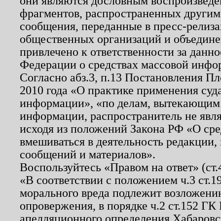
они являются дословным воспроизведе
фрагментов, распространенных другим
сообщения, переданные в пресс-релиза
общественных организаций и объединен
привлечено к ответственности за данн
Федерации о средствах массовой инфо
Согласно абз.3, п.13 Постановления П
2010 года «О практике применения суд
информации», «по делам, вытекающим
информации, распространитель не явл
исходя из положений Закона РФ «О ср
вмешиваться в деятельность редакции, 
сообщений и материалов».
Воспользуйтесь «Правом на ответ» (ст
«В соответствии с положением ч.3 ст.
морального вреда подлежит возложению
опровержения, в порядке ч.2 ст.152 ГК 
апелляционного определения Хабаровско