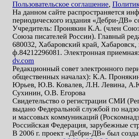
Пользовательское соглашение
,
Политик
На данном сайте распространяется ин
периодического издания «Дебри-ДВ» с
Учредитель: Пронякин К.А. (член Союз
Союза писателей России). Главный ред
680032, Хабаровский край, Хабаровск, п
ф.84212296081. Электронная приемная
dv.com
Редакционный совет электронного пер
общественных началах): К.А. Проняки
Юрьев, Ю.В. Ковалев, Л.Н. Левина, А.
Сухинин, О.В. Егорова
Свидетельство о регистрации СМИ (Р
выдано Федеральной службой по надзо
и массовых коммуникаций (Роскомнадзо
Российская Федерация, зарубежные ст
В 2006 г. проект «Дебри-ДВ» был созда