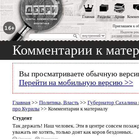
Главная
Разделы
Архив
Коммен
Приглашаем к о
Надоела рек
расширенный пои
Комментарии к мате
Вы просматриваете обычную версию
Перейти на мобильную версию >>
Главная
>>
Политика, Власть
>>
Губернатор Сахалина
про Курилы
>> Комментарии к материалу
Студент
Так держать! Наш человек. Эти в центре совсем позажр
уважать не хотять, только доят как коров бездонных.
Ответить
Цитировать