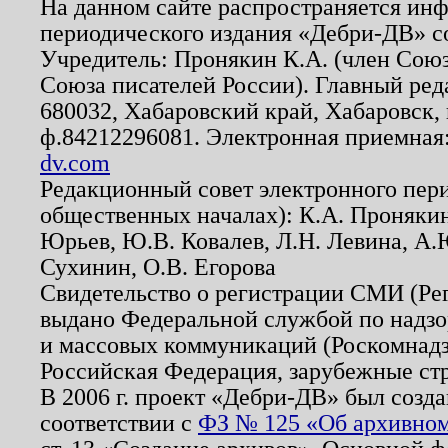
На данном сайте распространяется ин
периодического издания «Дебри-ДВ» с
Учредитель: Пронякин К.А. (член Союз
Союза писателей России). Главный ред
680032, Хабаровский край, Хабаровск, п
ф.84212296081. Электронная приемная
dv.com
Редакционный совет электронного пер
общественных началах): К.А. Проняки
Юрьев, Ю.В. Ковалев, Л.Н. Левина, А.
Сухинин, О.В. Егорова
Свидетельство о регистрации СМИ (Р
выдано Федеральной службой по надзо
и массовых коммуникаций (Роскомнадзо
Российская Федерация, зарубежные ст
В 2006 г. проект «Дебри-ДВ» был созда
соответствии с
ФЗ № 125 «Об архивном