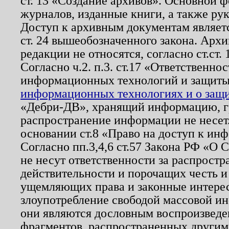
ст. 13 «Создание архивов». Основной ф
журналов, изданные книги, а также ру
Доступ к архивным документам являетс
ст. 24 вышеобозначенного закона. Арх
редакции не относятся, согласно ст.ст. 
Согласно ч.2. п.3. ст.17 «Ответственн
информационных технологий и защит
информационных технологиях и о защит
«Дебри-ДВ», хранящий информацию, гр
распространение информации не несет.
основании ст.8 «Право на доступ к ин
Согласно пп.3,4,6 ст.57 Закона РФ «О
не несут ответственности за распрост
действительности и порочащих честь и
ущемляющих права и законные интере
злоупотребление свободой массовой ин
они являются дословным воспроизведе
фрагментов, распространенных другим