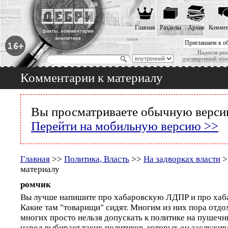
Главная
Разделы
Архив
Коммен
Приглашаем к о
Надоела рек
расширенный пои
Комментарии к материалу
Вы просматриваете обычную версию
Перейти на мобильную версию >>
Главная
>>
Политика, Власть
>>
На задворках власти
>
материалу
ромчик
Вы лучше напишите про хабаровскую ЛДПР и про хаб
Какие там "товарищи" сидят. Многим из них пора отдо
многих просто нельзя допускать к политике на пушечн
народ выбирает таких политиков, которых он заслужив