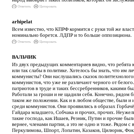
Ответить
Цитировать
arhipelat
Всем известно, что КПРФ кормится с руки той же власт
номинально борется. ЛДПР и то больше оппозициона.
Ответить
Цитировать
ВАЛЬЧИК
Из двух предыдущих комментариев видно, что ребята 
или так слабы в политике. Хотелось бы знать, что им л
коммунисты? Они наслушались сказок политтехнолого
коммунистов, что уже не различают черного от белого.
патриотов в труде и таких бессребренников, какими б
Работали за гроши и не щадили себя. Конечно, рядом 
таком же положении. Как и в любом обществе, были и и
среди коммунистов. Они проявились в образах Горбачё
Гайдара младшего, Собчака и прочих, прочих. Неужели
такие господа, как Ишаев, Резник, Путин и прочие бы
вернее, членами партии, а это не одно и тоже. Рядом с 
Перкулимова, Шпорт, Лопатин, Казаков, Цилюрик, Фок