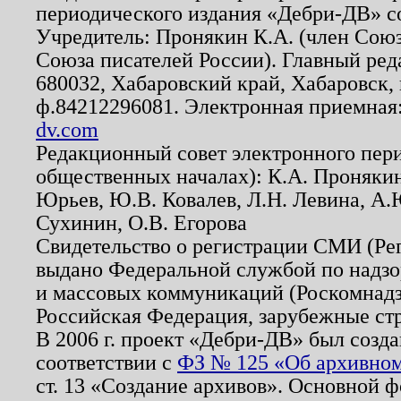
периодического издания «Дебри-ДВ» с
Учредитель: Пронякин К.А. (член Союз
Союза писателей России). Главный ред
680032, Хабаровский край, Хабаровск, п
ф.84212296081. Электронная приемная
dv.com
Редакционный совет электронного пер
общественных началах): К.А. Проняки
Юрьев, Ю.В. Ковалев, Л.Н. Левина, А.
Сухинин, О.В. Егорова
Свидетельство о регистрации СМИ (Р
выдано Федеральной службой по надзо
и массовых коммуникаций (Роскомнадзо
Российская Федерация, зарубежные ст
В 2006 г. проект «Дебри-ДВ» был созда
соответствии с
ФЗ № 125 «Об архивном
ст. 13 «Создание архивов». Основной ф