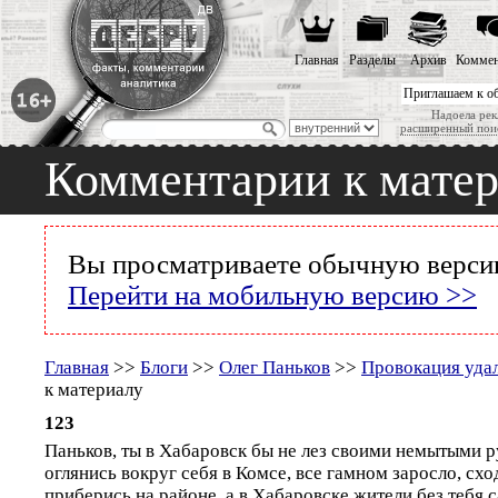
Главная
Разделы
Архив
Коммен
Приглашаем к о
Надоела рек
расширенный пои
Комментарии к мате
Вы просматриваете обычную версию
Перейти на мобильную версию >>
Главная
>>
Блоги
>>
Олег Паньков
>>
Провокация уда
к материалу
123
Паньков, ты в Хабаровск бы не лез своими немытыми 
оглянись вокруг себя в Комсе, все гамном заросло, схо
приберись на районе, а в Хабаровске жители без тебя 