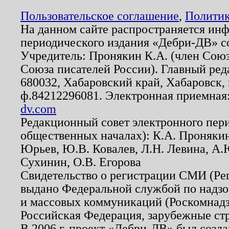
Пользовательское соглашение
,
Политик
На данном сайте распространяется ин
периодического издания «Дебри-ДВ» с
Учредитель: Пронякин К.А. (член Союз
Союза писателей России). Главный ред
680032, Хабаровский край, Хабаровск, п
ф.84212296081. Электронная приемная
dv.com
Редакционный совет электронного пер
общественных началах): К.А. Проняки
Юрьев, Ю.В. Ковалев, Л.Н. Левина, А.
Сухинин, О.В. Егорова
Свидетельство о регистрации СМИ (Р
выдано Федеральной службой по надзо
и массовых коммуникаций (Роскомнадзо
Российская Федерация, зарубежные ст
В 2006 г. проект «Дебри-ДВ» был созда