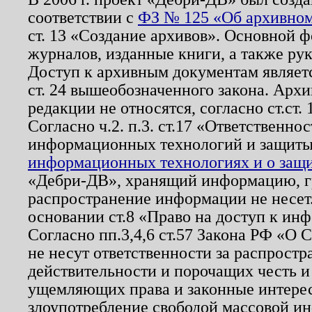
соответствии с
ФЗ № 125 «Об архивном
ст. 13 «Создание архивов». Основной ф
журналов, изданные книги, а также ру
Доступ к архивным документам являетс
ст. 24 вышеобозначенного закона. Арх
редакции не относятся, согласно ст.ст. 
Согласно ч.2. п.3. ст.17 «Ответственн
информационных технологий и защит
информационных технологиях и о защит
«Дебри-ДВ», хранящий информацию, гр
распространение информации не несет.
основании ст.8 «Право на доступ к ин
Согласно пп.3,4,6 ст.57 Закона РФ «О
не несут ответственности за распрост
действительности и порочащих честь и
ущемляющих права и законные интере
злоупотребление свободой массовой ин