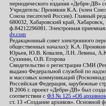
периодического издания «Дебри-ДВ» с
Учредитель: Пронякин К.А. (член Союз
Союза писателей России). Главный ред
680032, Хабаровский край, Хабаровск, п
ф.84212296081. Электронная приемная
dv.com
Редакционный совет электронного пер
общественных началах): К.А. Проняки
Юрьев, Ю.В. Ковалев, Л.Н. Левина, А.
Сухинин, О.В. Егорова
Свидетельство о регистрации СМИ (Р
выдано Федеральной службой по надзо
и массовых коммуникаций (Роскомнадзо
Российская Федерация, зарубежные ст
В 2006 г. проект «Дебри-ДВ» был созда
соответствии с
ФЗ № 125 «Об архивном
ст. 13 «Создание архивов». Основной ф