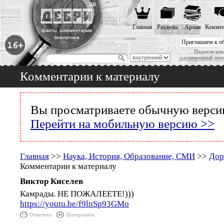
Главная
Разделы
Архив
Коммен
Приглашаем к о
Надоела рек
расширенный пои
Комментарии к материалу
Вы просматриваете обычную версию
Перейти на мобильную версию >>
Главная
>>
Наука, История, Образование, СМИ
>>
Дор
Комментарии к материалу
Виктор Киселев
Камрады. НЕ ПОЖАЛЕЕТЕ!)))
https://youtu.be/f9lnSp93GMo
Ответить
Цитировать