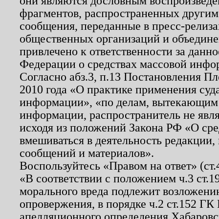
они являются дословным воспроизведе
фрагментов, распространенных другим
сообщения, переданные в пресс-релиза
общественных организаций и объединен
привлечено к ответственности за данн
Федерации о средствах массовой инфо
Согласно абз.3, п.13 Постановления П
2010 года «О практике применения суд
информации», «по делам, вытекающим
информации, распространитель не явл
исходя из положений Закона РФ «О ср
вмешиваться в деятельность редакции, 
сообщений и материалов».
Воспользуйтесь «Правом на ответ» (ст
«В соответствии с положением ч.3 ст.
морального вреда подлежит возложению
опровержения, в порядке ч.2 ст.152 ГК 
апелляционного определения Хабаровско