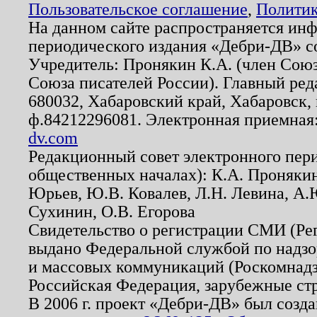
Пользовательское соглашение
,
Политик
На данном сайте распространяется ин
периодического издания «Дебри-ДВ» с
Учредитель: Пронякин К.А. (член Союз
Союза писателей России). Главный ред
680032, Хабаровский край, Хабаровск, п
ф.84212296081. Электронная приемная
dv.com
Редакционный совет электронного пер
общественных началах): К.А. Проняки
Юрьев, Ю.В. Ковалев, Л.Н. Левина, А.
Сухинин, О.В. Егорова
Свидетельство о регистрации СМИ (Р
выдано Федеральной службой по надзо
и массовых коммуникаций (Роскомнадзо
Российская Федерация, зарубежные ст
В 2006 г. проект «Дебри-ДВ» был созда