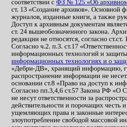
соответствии с
ФЗ № 125 «Об архивном
ст. 13 «Создание архивов». Основной ф
журналов, изданные книги, а также ру
Доступ к архивным документам являетс
ст. 24 вышеобозначенного закона. Арх
редакции не относятся, согласно ст.ст. 
Согласно ч.2. п.3. ст.17 «Ответственн
информационных технологий и защит
информационных технологиях и о защит
«Дебри-ДВ», хранящий информацию, гр
распространение информации не несет.
основании ст.8 «Право на доступ к ин
Согласно пп.3,4,6 ст.57 Закона РФ «О
не несут ответственности за распрост
действительности и порочащих честь и
ущемляющих права и законные интере
злоупотребление свободой массовой ин