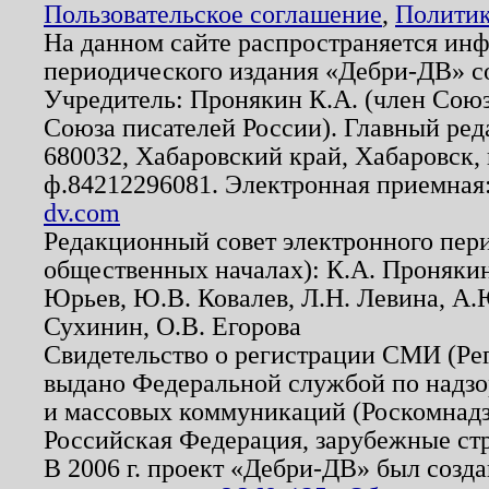
Пользовательское соглашение
,
Политик
На данном сайте распространяется ин
периодического издания «Дебри-ДВ» с
Учредитель: Пронякин К.А. (член Союз
Союза писателей России). Главный ред
680032, Хабаровский край, Хабаровск, п
ф.84212296081. Электронная приемная
dv.com
Редакционный совет электронного пер
общественных началах): К.А. Проняки
Юрьев, Ю.В. Ковалев, Л.Н. Левина, А.
Сухинин, О.В. Егорова
Свидетельство о регистрации СМИ (Р
выдано Федеральной службой по надзо
и массовых коммуникаций (Роскомнадзо
Российская Федерация, зарубежные ст
В 2006 г. проект «Дебри-ДВ» был созда