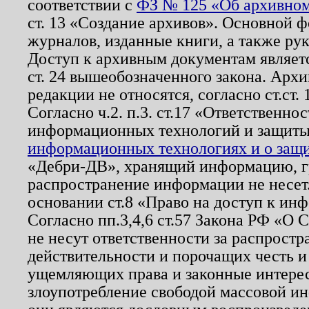
соответствии с
ФЗ № 125 «Об архивном
ст. 13 «Создание архивов». Основной ф
журналов, изданные книги, а также ру
Доступ к архивным документам являетс
ст. 24 вышеобозначенного закона. Арх
редакции не относятся, согласно ст.ст. 
Согласно ч.2. п.3. ст.17 «Ответственн
информационных технологий и защит
информационных технологиях и о защит
«Дебри-ДВ», хранящий информацию, гр
распространение информации не несет.
основании ст.8 «Право на доступ к ин
Согласно пп.3,4,6 ст.57 Закона РФ «О
не несут ответственности за распрост
действительности и порочащих честь и
ущемляющих права и законные интере
злоупотребление свободой массовой ин