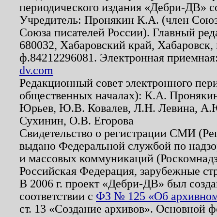
периодического издания «Дебри-ДВ» с
Учредитель: Пронякин К.А. (член Союз
Союза писателей России). Главный ред
680032, Хабаровский край, Хабаровск, п
ф.84212296081. Электронная приемная
dv.com
Редакционный совет электронного пер
общественных началах): К.А. Проняки
Юрьев, Ю.В. Ковалев, Л.Н. Левина, А.
Сухинин, О.В. Егорова
Свидетельство о регистрации СМИ (Р
выдано Федеральной службой по надзо
и массовых коммуникаций (Роскомнадзо
Российская Федерация, зарубежные ст
В 2006 г. проект «Дебри-ДВ» был созда
соответствии с
ФЗ № 125 «Об архивном
ст. 13 «Создание архивов». Основной ф