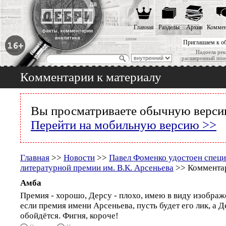
Главная
Разделы
Архив
Коммен
Приглашаем к о
Надоела рек
расширенный пои
Комментарии к материалу
Вы просматриваете обычную версию
Перейти на мобильную версию >>
Главная
>>
Новости
>>
Павел Фоменко удостоен специ
литературной премии им. В.К. Арсеньева
>> Комментар
Амба
Премия - хорошо, Дерсу - плохо, имею в виду изображ
если премия имени Арсеньева, пусть будет его лик, а 
обойдётся. Фигня, короче!