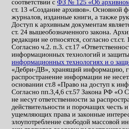
соответствии с
ФЗ № 125 «Об архивном
ст. 13 «Создание архивов». Основной ф
журналов, изданные книги, а также ру
Доступ к архивным документам являетс
ст. 24 вышеобозначенного закона. Арх
редакции не относятся, согласно ст.ст. 
Согласно ч.2. п.3. ст.17 «Ответственн
информационных технологий и защит
информационных технологиях и о защит
«Дебри-ДВ», хранящий информацию, гр
распространение информации не несет.
основании ст.8 «Право на доступ к ин
Согласно пп.3,4,6 ст.57 Закона РФ «О
не несут ответственности за распрост
действительности и порочащих честь и
ущемляющих права и законные интере
злоупотребление свободой массовой ин