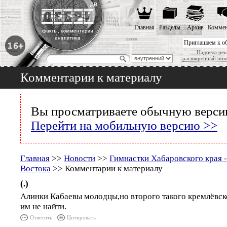
Главная
Разделы
Архив
Коммен
Приглашаем к о
Надоела рек
расширенный пои
Комментарии к материалу
Вы просматриваете обычную версию
Перейти на мобильную версию >>
Главная
>>
Новости
>>
Гимнастки Хабаровского края 
Востока
>> Комментарии к материалу
(.)
Алинки Кабаевы молодцы,но второго такого кремлёвск
им не найти.
Ответить
Цитировать