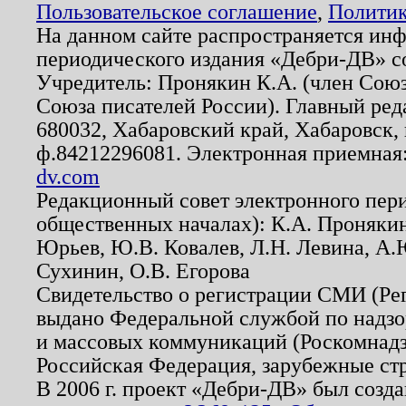
Пользовательское соглашение
,
Политик
На данном сайте распространяется ин
периодического издания «Дебри-ДВ» с
Учредитель: Пронякин К.А. (член Союз
Союза писателей России). Главный ред
680032, Хабаровский край, Хабаровск, п
ф.84212296081. Электронная приемная
dv.com
Редакционный совет электронного пер
общественных началах): К.А. Проняки
Юрьев, Ю.В. Ковалев, Л.Н. Левина, А.
Сухинин, О.В. Егорова
Свидетельство о регистрации СМИ (Р
выдано Федеральной службой по надзо
и массовых коммуникаций (Роскомнадзо
Российская Федерация, зарубежные ст
В 2006 г. проект «Дебри-ДВ» был созда