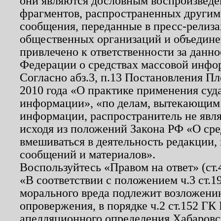
они являются дословным воспроизведе
фрагментов, распространенных другим
сообщения, переданные в пресс-релиза
общественных организаций и объединен
привлечено к ответственности за данн
Федерации о средствах массовой инфо
Согласно абз.3, п.13 Постановления П
2010 года «О практике применения суд
информации», «по делам, вытекающим
информации, распространитель не явл
исходя из положений Закона РФ «О ср
вмешиваться в деятельность редакции, 
сообщений и материалов».
Воспользуйтесь «Правом на ответ» (ст
«В соответствии с положением ч.3 ст.
морального вреда подлежит возложению
опровержения, в порядке ч.2 ст.152 ГК 
апелляционного определения Хабаровско