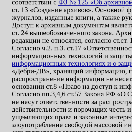
соответствии с
ФЗ № 125 «Об архивном
ст. 13 «Создание архивов». Основной ф
журналов, изданные книги, а также ру
Доступ к архивным документам являетс
ст. 24 вышеобозначенного закона. Арх
редакции не относятся, согласно ст.ст. 
Согласно ч.2. п.3. ст.17 «Ответственн
информационных технологий и защит
информационных технологиях и о защит
«Дебри-ДВ», хранящий информацию, гр
распространение информации не несет.
основании ст.8 «Право на доступ к ин
Согласно пп.3,4,6 ст.57 Закона РФ «О
не несут ответственности за распрост
действительности и порочащих честь и
ущемляющих права и законные интере
злоупотребление свободой массовой ин