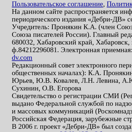
Пользовательское соглашение
,
Политик
На данном сайте распространяется ин
периодического издания «Дебри-ДВ» с
Учредитель: Пронякин К.А. (член Союз
Союза писателей России). Главный ред
680032, Хабаровский край, Хабаровск, п
ф.84212296081. Электронная приемная
dv.com
Редакционный совет электронного пер
общественных началах): К.А. Проняки
Юрьев, Ю.В. Ковалев, Л.Н. Левина, А.
Сухинин, О.В. Егорова
Свидетельство о регистрации СМИ (Р
выдано Федеральной службой по надзо
и массовых коммуникаций (Роскомнадзо
Российская Федерация, зарубежные ст
В 2006 г. проект «Дебри-ДВ» был созда