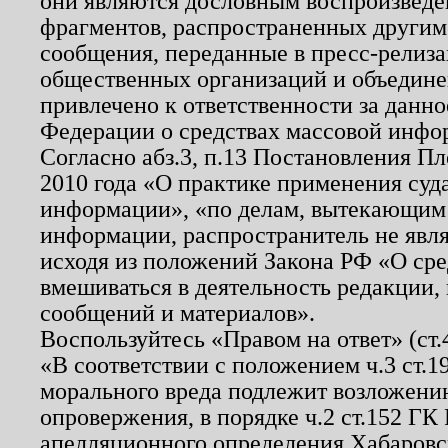
они являются дословным воспроизведе
фрагментов, распространенных другим
сообщения, переданные в пресс-релиза
общественных организаций и объединен
привлечено к ответственности за данн
Федерации о средствах массовой инфо
Согласно абз.3, п.13 Постановления П
2010 года «О практике применения суд
информации», «по делам, вытекающим
информации, распространитель не явл
исходя из положений Закона РФ «О ср
вмешиваться в деятельность редакции, 
сообщений и материалов».
Воспользуйтесь «Правом на ответ» (ст
«В соответствии с положением ч.3 ст.
морального вреда подлежит возложению
опровержения, в порядке ч.2 ст.152 ГК 
апелляционного определения Хабаровско