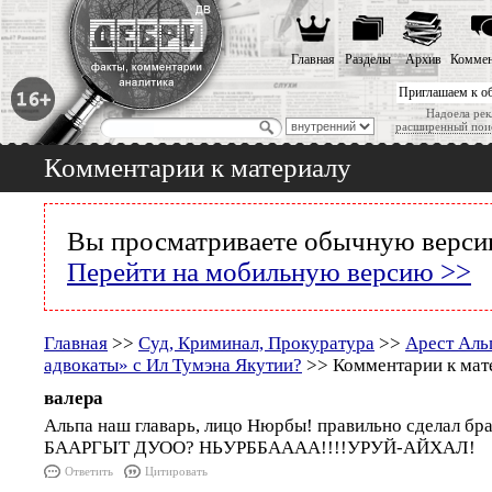
Главная
Разделы
Архив
Коммен
Приглашаем к о
Надоела рек
расширенный пои
Комментарии к материалу
Вы просматриваете обычную версию
Перейти на мобильную версию >>
Главная
>>
Суд, Криминал, Прокуратура
>>
Арест Аль
адвокаты» с Ил Тумэна Якутии?
>> Комментарии к мат
валера
Альпа наш главарь, лицо Нюрбы! правильно сделал 
БААРГЫТ ДУОО? НЬУРББАААА!!!!УРУЙ-АЙХАЛ!
Ответить
Цитировать