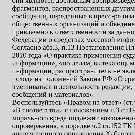
они являются дословным воспроизведе
фрагментов, распространенных другим
сообщения, переданные в пресс-релиза
общественных организаций и объединен
привлечено к ответственности за данн
Федерации о средствах массовой инфо
Согласно абз.3, п.13 Постановления П
2010 года «О практике применения суд
информации», «по делам, вытекающим
информации, распространитель не явл
исходя из положений Закона РФ «О ср
вмешиваться в деятельность редакции, 
сообщений и материалов».
Воспользуйтесь «Правом на ответ» (ст
«В соответствии с положением ч.3 ст.
морального вреда подлежит возложению
опровержения, в порядке ч.2 ст.152 ГК 
апелляционного определения Хабаровско