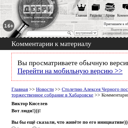
Главная
Разделы
Архив
Коммен
Приглашаем к о
Надоела рек
расширенный пои
Комментарии к материалу
Вы просматриваете обычную версию
Перейти на мобильную версию >>
Главная
>>
Новости
>>
Столетию Алексея Черного пос
торжественное собрание в Хабаровске
>> Комментарии
Виктор Киселев
Вот люди!)))!
Вы бы ещё сказали, что живёте по его инициативе))