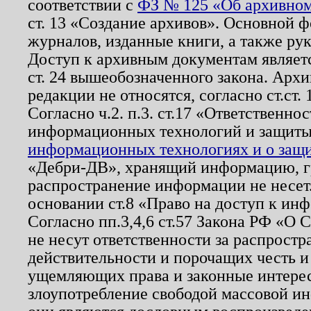
соответствии с
ФЗ № 125 «Об архивном
ст. 13 «Создание архивов». Основной ф
журналов, изданные книги, а также ру
Доступ к архивным документам являетс
ст. 24 вышеобозначенного закона. Арх
редакции не относятся, согласно ст.ст. 
Согласно ч.2. п.3. ст.17 «Ответственн
информационных технологий и защит
информационных технологиях и о защит
«Дебри-ДВ», хранящий информацию, гр
распространение информации не несет.
основании ст.8 «Право на доступ к ин
Согласно пп.3,4,6 ст.57 Закона РФ «О
не несут ответственности за распрост
действительности и порочащих честь и
ущемляющих права и законные интере
злоупотребление свободой массовой ин