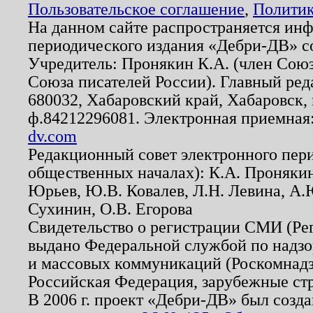
Пользовательское соглашение
,
Политик
На данном сайте распространяется ин
периодического издания «Дебри-ДВ» с
Учредитель: Пронякин К.А. (член Союз
Союза писателей России). Главный ред
680032, Хабаровский край, Хабаровск, п
ф.84212296081. Электронная приемная
dv.com
Редакционный совет электронного пер
общественных началах): К.А. Проняки
Юрьев, Ю.В. Ковалев, Л.Н. Левина, А.
Сухинин, О.В. Егорова
Свидетельство о регистрации СМИ (Р
выдано Федеральной службой по надзо
и массовых коммуникаций (Роскомнадзо
Российская Федерация, зарубежные ст
В 2006 г. проект «Дебри-ДВ» был созда