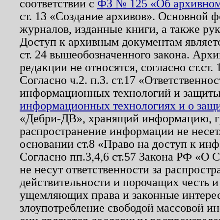
соответствии с
ФЗ № 125 «Об архивном
ст. 13 «Создание архивов». Основной ф
журналов, изданные книги, а также ру
Доступ к архивным документам являетс
ст. 24 вышеобозначенного закона. Арх
редакции не относятся, согласно ст.ст. 
Согласно ч.2. п.3. ст.17 «Ответственн
информационных технологий и защит
информационных технологиях и о защит
«Дебри-ДВ», хранящий информацию, гр
распространение информации не несет.
основании ст.8 «Право на доступ к ин
Согласно пп.3,4,6 ст.57 Закона РФ «О
не несут ответственности за распрост
действительности и порочащих честь и
ущемляющих права и законные интере
злоупотребление свободой массовой ин