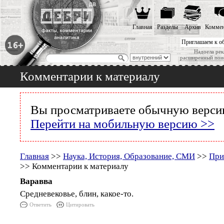
Главная
Разделы
Архив
Коммен
Приглашаем к о
Надоела рек
расширенный пои
Комментарии к материалу
Вы просматриваете обычную версию
Перейти на мобильную версию >>
Главная
>>
Наука, История, Образование, СМИ
>>
При
>> Комментарии к материалу
Варавва
Средневековье, блин, какое-то.
Ответить
Цитировать