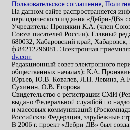
Пользовательское соглашение
,
Политик
На данном сайте распространяется ин
периодического издания «Дебри-ДВ» с
Учредитель: Пронякин К.А. (член Союз
Союза писателей России). Главный ред
680032, Хабаровский край, Хабаровск, п
ф.84212296081. Электронная приемная
dv.com
Редакционный совет электронного пер
общественных началах): К.А. Проняки
Юрьев, Ю.В. Ковалев, Л.Н. Левина, А.
Сухинин, О.В. Егорова
Свидетельство о регистрации СМИ (Р
выдано Федеральной службой по надзо
и массовых коммуникаций (Роскомнадзо
Российская Федерация, зарубежные ст
В 2006 г. проект «Дебри-ДВ» был созда