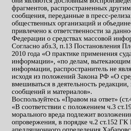
они являются дословным воспроизведе
фрагментов, распространенных другим
сообщения, переданные в пресс-релиза
общественных организаций и объединен
привлечено к ответственности за данн
Федерации о средствах массовой инфо
Согласно абз.3, п.13 Постановления П
2010 года «О практике применения суд
информации», «по делам, вытекающим
информации, распространитель не явл
исходя из положений Закона РФ «О ср
вмешиваться в деятельность редакции, 
сообщений и материалов».
Воспользуйтесь «Правом на ответ» (ст
«В соответствии с положением ч.3 ст.
морального вреда подлежит возложению
опровержения, в порядке ч.2 ст.152 ГК 
апелляционного определения Хабаровско