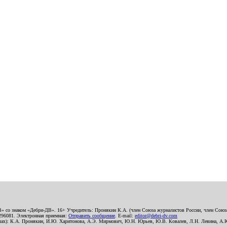
В» со знаком «Дебри-ДВ». 16+ Учредитель: Пронякин К.А. (член Союза журналистов России, член Союза
2296081. Электронная приемная:
Отправить сообщение
. E-mail:
editor@debri-dv.com
алах): К.А. Пронякин, И.Ю. Харитонова, А.Э. Мирмович, Ю.Н. Юрьев, Ю.В. Ковалев, Л.Н. Левина, А.