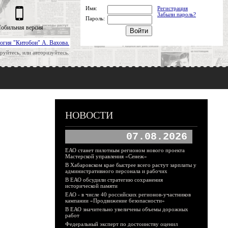
Имя:
Регистрация
Забыли пароль?
Пароль:
обильная версия
огия "Китобои" А. Вахова.
руйтесь, или авторизуйтесь.
НОВОСТИ
07.08.2026
ЕАО станет пилотным регионом нового проекта
Мастерской управления «Сенеж»
В Хабаровском крае быстрее всего растут зарплаты у
административного персонала и рабочих
В ЕАО обсудили стратегию сохранения
исторической памяти
ЕАО - в числе 40 российских регионов-участников
кампании «Продвижение безопасности»
В ЕАО значительно увеличены объемы дорожных
работ
Федеральный эксперт по достоинству оценил