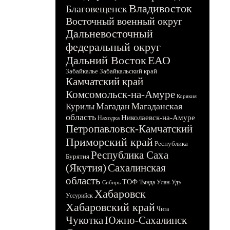
Владивосток
Благовещенск
Восточный военный округ
Дальневосточный
федеральный округ
Дальний Восток
ЕАО
Забайкалье
Забайкальский край
Камчатский край
Комсомольск-на-Амуре
Корякия
Магадан
Магаданская
Курилы
область
Николаевск-на-Амуре
Находка
Петропавловск-Камчатский
Приморский край
Республика
Республика Саха
Бурятия
(Якутия)
Сахалинская
область
ТОФ
Тында
Улан-Удэ
Сибирь
Хабаровск
Уссурийск
Хабаровский край
Чита
Чукотка
Южно-Сахалинск