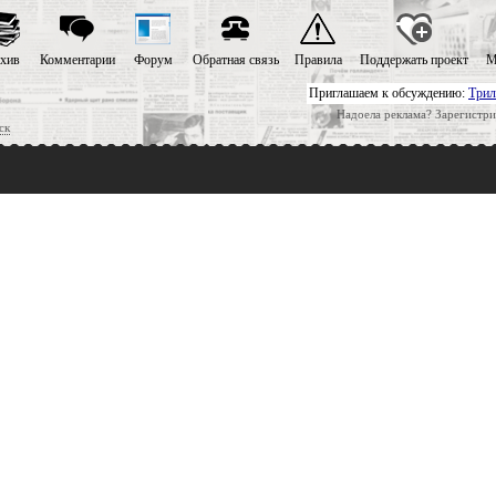
хив
Комментарии
Форум
Обратная связь
Правила
Поддержать проект
М
Приглашаем к обсуждению:
Трил
Надоела реклама? Зарегистри
ск