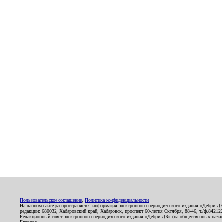
Пользовательское соглашение
,
Политика конфиденциальности
На данном сайте распространяется информация электронного периодического издания «Дебри-Д
редакции: 680032, Хабаровский край, Хабаровск, проспект 60-летия Октября, 88-46, т./ф.8421
Редакционный совет электронного периодического издания «Дебри-ДВ» (на общественных нач
Егорова