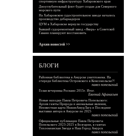
спортивную инфраструктуру Хабаровского края
Дноуглубительный флот будет создан для Северного
морского пути
На Хабаровском судостроительном заводе началось
производство дебаркадеров
ЦУМ в Хабаровске вернули государству
Бывший судоремонтный завод «Якорь» в Советской
Гавани планируют восстановить
Архив новостей >>
БЛОГИ
Районная библиотека в Амурске уничтожена. На
очереди библиотека Островского в Комсомольске?!
павел попельский
Голая вечеринка Роснано 2015г. Итог.
Евгений Афанасьев
Новые находки Павла Петровича Попельского:
Архив газеты Природа и аномальные явления,
Неизвестная карта НижнеАмурЛага и Последние
выставки автора в Амурске по 2025
павел попельский
Официальные публикации Павла Петровича
Попельского 2023-2025 в Болгарии, в газетах
Тихоокеанская Звезда и Наш Город Амурск
павел попельский