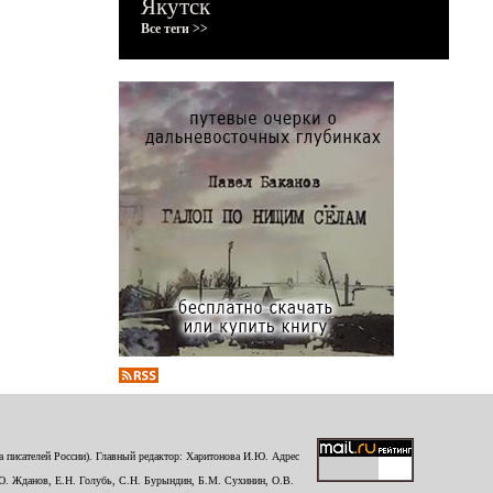
Якутск
Все теги >>
 писателей России). Главный редактор: Харитонова И.Ю. Адрес
Ю. Жданов, Е.Н. Голубь, С.Н. Бурындин, Б.М. Сухинин, О.В.