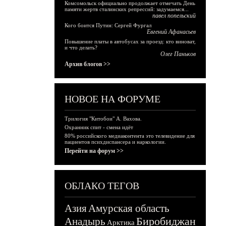
Комсомольск официально продолжает отмечать День
памяти жертв сталинских репрессий: задумаемся...
павел попельский
Кого боится Путин: Сергей Фургал
Евгений Афанасьев
Повышение платы в автобусах за проезд: кто виноват,
и что делать?
Олег Паньков
Архив блогов >>
НОВОЕ НА ФОРУМЕ
Трилогия "Китобои" А. Вахова.
Охранник спит - смена идёт
80% российского медиаконтента это телевидение для
пациентов психдиспансера и наркологии.
Перейти на форум >>
ОБЛАКО ТЕГОВ
Азия
Амурская область
Биробиджан
Анадырь
Арктика