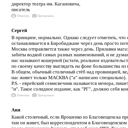
директор театра им. Кагановича,
писатель
Ответить
Цитировать
Сергей
В принципе, нормально. Однако следует отметить, что 
останавливается в Биробиджане через день просто пото
Москва отправляется также через день. Прилавки мага
забиты водкой самых разных наименований, и не думаю
нас называют кошерной (кстати, реальное издевательс
по своему качеству выглядеть на фоне большинства из
В общем, обычный столичный стёб над провинцией, в
нас живет только МАСКВА ("а" написано специально).
P.S. - еврейский семисвечник называется менора, пишетс
"и". Такое солидное издание, как "РГ", должно себя ко
Ответить
Цитировать
Аня
Какой столичный, если Ярошенко из Благовещенска пр
там он живет, был корреспондентом в Благовещенском 