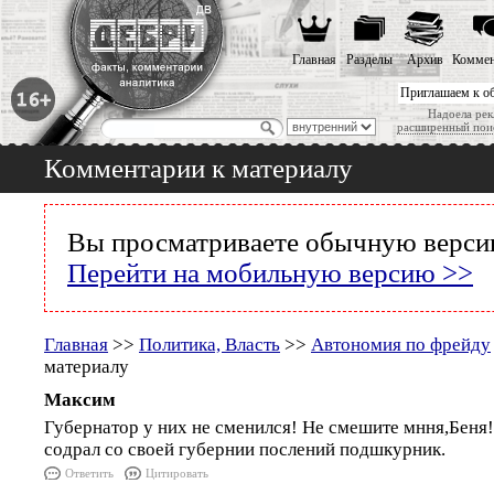
Главная
Разделы
Архив
Коммен
Приглашаем к о
Надоела рек
расширенный пои
Комментарии к материалу
Вы просматриваете обычную версию
Перейти на мобильную версию >>
Главная
>>
Политика, Власть
>>
Автономия по фрейду
материалу
Максим
Губернатор у них не сменился! Не смешите мння,Беня!
содрал со своей губернии послений подшкурник.
Ответить
Цитировать