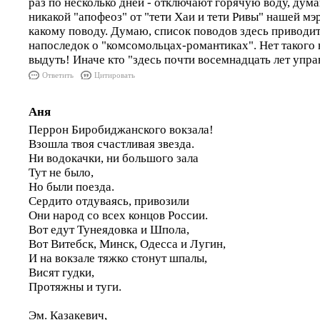
раз по несколько дней - отключают горячую воду, дума
никакой "апофеоз" от "тети Хаи и тети Ривы" нашей мэр
какому поводу. Думаю, список поводов здесь приводить
напоследок о "комсомольцах-романтиках". Нет такого 
выдуть! Иначе кто "здесь почти восемнадцать лет упр
Ответить
Цитировать
Аня
Перрон Биробиджанского вокзала!
Взошла твоя счастливая звезда.
Ни водокачки, ни большого зала
Тут не было,
Но были поезда.
Сердито отдуваясь, привозили
Они народ со всех концов России.
Вот едут Тунеядовка и Шпола,
Вот Витебск, Минск, Одесса и Лугин,
И на вокзале тяжко стонут шпалы,
Висят гудки,
Протяжны и туги.
Эм. Казакевич,