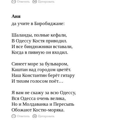
Ответить
Цитировать
Аня
да учите в Биробиджане:
Шаланды, полные кефали,
В Одессу Костя приводил.
И все биндюжники вставали,
Когда в пивную он входил.
Синеет море за бульваром,
Каштан над городом цветёт.
Наш Константин берёт гитару
И тихим голосом поёт…
Я вам не скажу за всю Одессу,
Вся Одесса очень велика,
Но и Молдаванка и Пересыпь
Обожают Костю-моряка.
Ответить
Цитировать