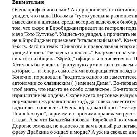
Внимательно
Очень профессионально! Автор прошелся от гостиницы
увидел, что наша Шоломка "густо увешана разноцвет
вывесками и щитами, среди которых выделялся билбо
том, что скоро в Биробиджан приедет на гастроли под
мачо Тото Кутуньо". Увидеть-то увидел, а прочитать н
не в Биробиджан приезжает "итальянский мачо". Кое-ч
тексту. Зато по теме: "Синагога и православная епархи
улице Ленина. Так здесь сошлось..." Епархия-то на ули
синагога и община "Фрейд" официально числятся на 
Хотелось бы увидеть "растущую армию так называемы
которые ... и теперь самолетами возвращаются назад 
Конечно, порадовал и "водитель одного из заместител
автономии со славянским (!) именем Дима". Во-первых
чтоб знать, что имя-то не особо славянское. Во-вторы
израилитяне на ордена. Скорее всего персонаж выдума
нормальный журналистский ход), да только заместител
водители - наперечёт. Очень порадовал оборот "межд
Поднебесную", впрочем и с прочими правилами русско
гладко. А за что Валдгейм обозвал "Еврейской потемк
Дорогие земляки, не надоело ли вам в энный раз наты
фразу Драбкина о жидах и морде? А уж на сколько дней