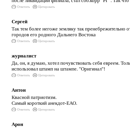
после ликвидации филиала, стал соб.корр "РГ". Так что
Ответить
Цитировать
Сергей
Так тем более негоже земляку так пренебрежительно о
городов его родного Дальнего Востока
Ответить
Цитировать
журналист
Да, он, я думаю, хотел почувствовать себя евреем. Толь
использовал штамп на штампе. "Оригинал"!
Ответить
Цитировать
Антон
Квасной патриотизм.
Самый короткий анекдот-ЕАО.
Ответить
Цитировать
Арон