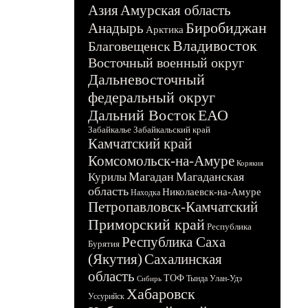
Азия
Амурская область
Биробиджан
Анадырь
Арктика
Владивосток
Благовещенск
Восточный военный округ
Дальневосточный
федеральный округ
Дальний Восток
ЕАО
Забайкалье
Забайкальский край
Камчатский край
Комсомольск-на-Амуре
Корякия
Магадан
Магаданская
Курилы
область
Николаевск-на-Амуре
Находка
Петропавловск-Камчатский
Приморский край
Республика
Республика Саха
Бурятия
(Якутия)
Сахалинская
область
ТОФ
Тында
Улан-Удэ
Сибирь
Хабаровск
Уссурийск