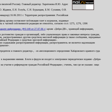
 писателей России). Главный редактор: Харитонова И.Ю. Адрес
Ю. Жданов, Е.Н. Голубь, С.Н. Бурындин, Б.М. Сухинин, О.В.
надзор) 16.06.2011 г. Территория распространения: Российская
й фонд архива составляют публикации газет и журналов, изданные
к частной собственности редакции не относятся, согласно ст.ст. 1275, 1276, 1306
щите информации» (ФЗ-149 от 27.07.06 г.)
архив «Дебри-ДВ», хранящий информацию,
ь и достоинство граждан и организаций, либо ущемляющих права и законные интересы граждан,
ов, распространенных другим средством массовой информации (а также сообщения, переданные
сийской Федерации о средствах массовой информации».
из содержания распространенной информации, распространитель не является надлежащим
ериалов».
редителя и главного редактор», - из апелляционного определения Хабаровского краевого суда
ны к выражению мнения. Блоги и форум не входят в электронное периодическое издание «Дебри-
а участие в референдуме граждан Российской Федерации»; считать, там где не указано: лицо