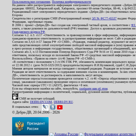
Пользовательское соглашение
,
Политика конфиденциальности
На данном сайте распространяется информация электронного периодического издания «Дебри-Д
редакции: 680032, Хабаровский край, Хабаровск, проспект 60-летия Октября, 88-46, т./ф.8421
Редакционный совет электронного периодического издания «Дебри-ДВ» (на общественных нач
Егорова
Свидетельство о регистрации СМИ (Регистрационный номер)
ЭЛ № ФС77-45537
выдано Федера
Федерация, зарубежные страны.
В 2006 г. проект «Дебри-ДВ» был создан как электронный частный архив, в соответствии с
ФЗ 
книги, а также рукописи по дальневосточной (РФ) тематике. Доступ к архивным документам явля
Гражданского кодекса РФ
.
Согласно ч.2. п.3. ст.17 «Ответственность за правонарушения в сфере информации, информац
гражданско-правовую ответственность за распространение информации не несет. Сайт и редакци
Согласно пп.3,4,6 ст.57 Закона РФ «О СМИ», «Редакция, главный редактор, журналист не несут
либо представляющих собой злоупотребление свободой массовой информации и (или) правами ж
в пресс-релизах и информация государственных, общественных организаций и объединений), кот
Согласно абз.3, п.13 Постановления Пленума Верховного Суда РФ №16 от 15 июня 2010 года 
ответчиком, поскольку исходя из положений Закона РФ «О средствах массовой информации» не 
Воспользуйтесь «Правом на ответ» (ст.46 Закона РФ «О СМИ»).
«В соответствии с положением ч.3 ст.196 ГПК РФ, обязанность компенсации морального вреда п
от 22.08.2012 г. (дело №33-5325/2012) председательствующего И.И.Куликовой, судей С.И.Дор
Мнения авторов материалов не всегда совпадают с позицией редакции. Редакция не вступает в п
Редакция не несет ответственность за содержание внешних ссылок и комментариев. За них отве
ДВ», ответственность за достоверность и наполняемость несут авторы.
Политические опросы/голосования проводятся согласно ч.2. ст.46 «Опросы общественного мнени
(лица), заказавшее (заказавших) проведение опроса и оплатившее (оплативших) указанную публик
Часовой пояс сервера UTC+11 (AEST), фактически +8 мск.
Если вы обнаружили ошибки на сайте, пожалуйста,
сообщите нам об этом
.
Распространение информации о политической, социальной, духовной жизни общества, публикац
СМИ не получает субсидий.
Адреса сайта:
DEBRI-DV.COM
,
DEBRI-DV.RU
.
В социальных сетях:
© Дебри-ДВ, 20.04.2006 - 2026