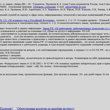
В» со знаком «Дебри-ДВ». 16+ Учредитель: Пронякин К.А. (член Союза журналистов России, член Союза
2296081. Электронная приемная:
Отправить сообщение
. E-mail:
editor@debri-dv.com
алах): К.А. Пронякин, И.Ю. Харитонова, А.Э. Мирмович, Ю.Н. Юрьев, Ю.В. Ковалев, Л.Н. Левина, А.
льной службой по надзору в сфере связи, информационных технологий и массовых коммуникаций (Роском
№ 125 «Об архивном деле в Российской Федерации»
, согласно п. 2 ст. 13 «Создание архивов». Основно
ется открытым в электронном виде, согласно п. 1 ст. 24 вышеобозначенного закона. Архивные документы 
ионных технологий и защиты информации»
Закона РФ «Об информации, информационных технологиях и о за
я основываются и работают на основании ст.8 «Право на доступ к информации» ФЗ-149.
 ответственности за распространение сведений, не соответствующих действительности и порочащих чест
урналиста: ...если они являются дословным воспроизведением сообщений и материалов или их фрагмент
орое может быть установлено и привлечено к ответственности за данное нарушение законодательства Рос
«О практике применения судами Закона РФ «О средствах массовой информации», «по делам, вытекающим 
вправе вмешиваться в деятельность редакции, в ходе которой определяется содержание сообщений и мат
одлежит возложению на авторов, а по опубликованию опровержения, в порядке ч.2 ст.152 ГК РФ - на уч
ожко, Н.В.Пестовой.
ереписку с авторами.
тственны, соответственно, исключительно их правообладатели и авторы. Комментарии на сайте приравне
я» Федерального закона от 12.06.2002 г. № 67-ФЗ «Об основных гарантиях избирательных прав и права н
ацию (обнародование) - едино - сайт, без оплаты - безвозмездно/бесплатно.
ии на актуальные темы, просветительские функции. Для мужчин и женщин. 16+ для детей старше 16 лет.