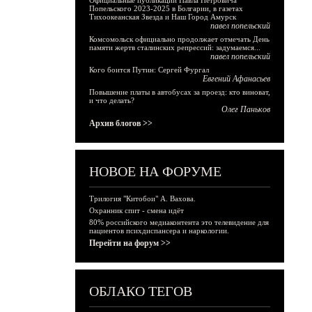
Официальные публикации Павла Петровича
Попельского 2023-2025 в Болгарии, в газетах
Тихоокеанская Звезда и Наш Город Амурск
павел попельский
Комсомольск официально продолжает отмечать День
памяти жертв сталинских репрессий: задумаемся...
павел попельский
Кого боится Путин: Сергей Фургал
Евгений Афанасьев
Повышение платы в автобусах за проезд: кто виноват,
и что делать?
Олег Паньков
Архив блогов >>
НОВОЕ НА ФОРУМЕ
Трилогия "Китобои" А. Вахова.
Охранник спит - смена идёт
80% российского медиаконтента это телевидение для
пациентов психдиспансера и наркологии.
Перейти на форум >>
ОБЛАКО ТЕГОВ