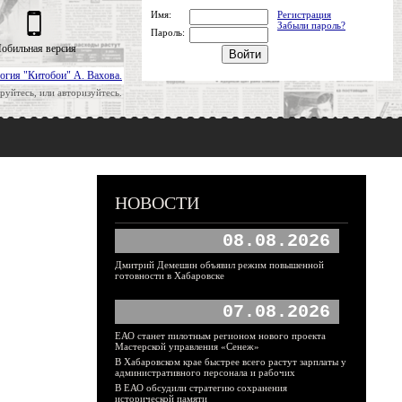
Имя:
Регистрация
Забыли пароль?
Пароль:
обильная версия
огия "Китобои" А. Вахова.
руйтесь, или авторизуйтесь.
НОВОСТИ
08.08.2026
Дмитрий Демешин объявил режим повышенной
готовности в Хабаровске
07.08.2026
ЕАО станет пилотным регионом нового проекта
Мастерской управления «Сенеж»
В Хабаровском крае быстрее всего растут зарплаты у
административного персонала и рабочих
В ЕАО обсудили стратегию сохранения
исторической памяти