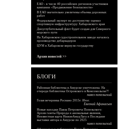
ЕАО - в числе 40 российских регионов-участников
кампании «Продвижение безопасности»
В ЕАО значительно увеличены объемы дорожных
работ
Федеральный эксперт по достоинству оценил
спортивную инфраструктуру Хабаровского края
Дноуглубительный флот будет создан для Северного
морского пути
На Хабаровском судостроительном заводе началось
производство дебаркадеров
ЦУМ в Хабаровске вернули государству
Архив новостей >>
БЛОГИ
Районная библиотека в Амурске уничтожена. На
очереди библиотека Островского в Комсомольске?!
павел попельский
Голая вечеринка Роснано 2015г. Итог.
Евгений Афанасьев
Новые находки Павла Петровича Попельского:
Архив газеты Природа и аномальные явления,
Неизвестная карта НижнеАмурЛага и Последние
выставки автора в Амурске по 2025
павел попельский