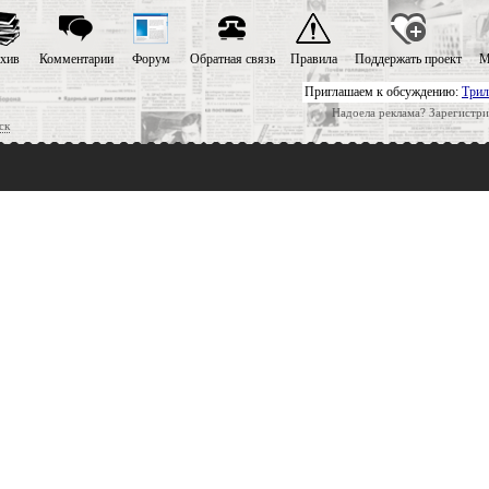
хив
Комментарии
Форум
Обратная связь
Правила
Поддержать проект
М
Приглашаем к обсуждению:
Трил
Надоела реклама? Зарегистри
ск