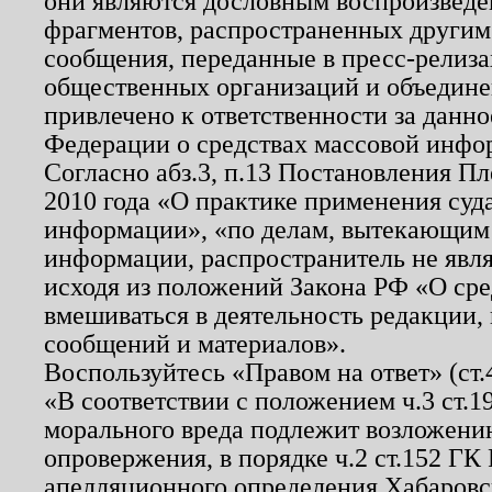
они являются дословным воспроизведе
фрагментов, распространенных другим
сообщения, переданные в пресс-релиза
общественных организаций и объединен
привлечено к ответственности за данн
Федерации о средствах массовой инфо
Согласно абз.3, п.13 Постановления П
2010 года «О практике применения суд
информации», «по делам, вытекающим
информации, распространитель не явл
исходя из положений Закона РФ «О ср
вмешиваться в деятельность редакции, 
сообщений и материалов».
Воспользуйтесь «Правом на ответ» (ст
«В соответствии с положением ч.3 ст.
морального вреда подлежит возложению
опровержения, в порядке ч.2 ст.152 ГК 
апелляционного определения Хабаровско