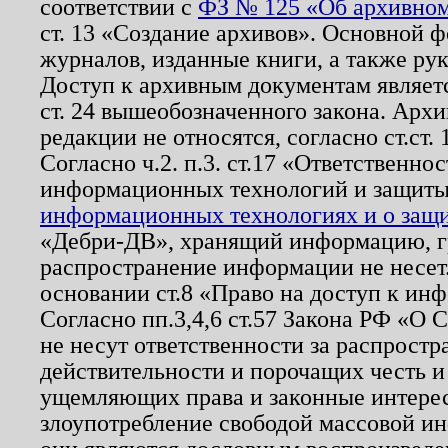
соответствии с
ФЗ № 125 «Об архивном
ст. 13 «Создание архивов». Основной ф
журналов, изданные книги, а также ру
Доступ к архивным документам являетс
ст. 24 вышеобозначенного закона. Арх
редакции не относятся, согласно ст.ст. 
Согласно ч.2. п.3. ст.17 «Ответственн
информационных технологий и защит
информационных технологиях и о защит
«Дебри-ДВ», хранящий информацию, гр
распространение информации не несет.
основании ст.8 «Право на доступ к ин
Согласно пп.3,4,6 ст.57 Закона РФ «О
не несут ответственности за распрост
действительности и порочащих честь и
ущемляющих права и законные интере
злоупотребление свободой массовой ин