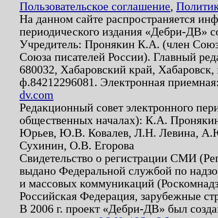
Пользовательское соглашение
,
Политик
На данном сайте распространяется ин
периодического издания «Дебри-ДВ» с
Учредитель: Пронякин К.А. (член Союз
Союза писателей России). Главный ред
680032, Хабаровский край, Хабаровск, п
ф.84212296081. Электронная приемная
dv.com
Редакционный совет электронного пер
общественных началах): К.А. Проняки
Юрьев, Ю.В. Ковалев, Л.Н. Левина, А.
Сухинин, О.В. Егорова
Свидетельство о регистрации СМИ (Р
выдано Федеральной службой по надзо
и массовых коммуникаций (Роскомнадзо
Российская Федерация, зарубежные ст
В 2006 г. проект «Дебри-ДВ» был созда