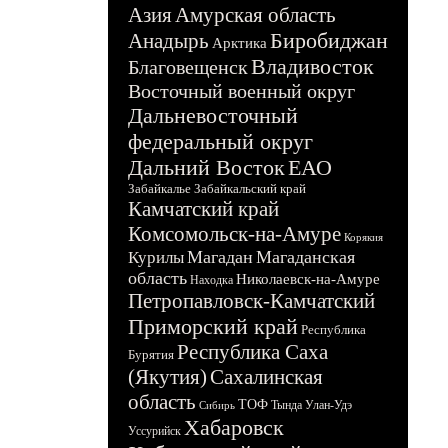
Азия
Амурская область
Биробиджан
Анадырь
Арктика
Владивосток
Благовещенск
Восточный военный округ
Дальневосточный
федеральный округ
Дальний Восток
ЕАО
Забайкалье
Забайкальский край
Камчатский край
Комсомольск-на-Амуре
Корякия
Магадан
Магаданская
Курилы
область
Николаевск-на-Амуре
Находка
Петропавловск-Камчатский
Приморский край
Республика
Республика Саха
Бурятия
(Якутия)
Сахалинская
область
ТОФ
Тында
Улан-Удэ
Сибирь
Хабаровск
Уссурийск