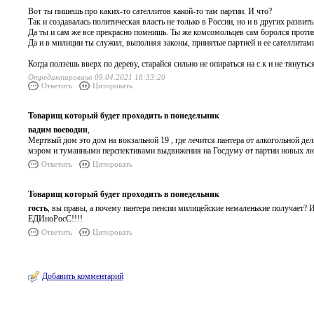
Вот ты пишешь про каких-то сателлитов какой-то там партии. И что?
Так и создавалась политическая власть не только в России, но и в других развит
Да ты и сам же все прекрасно помнишь. Ты же комсомольцев сам боролся проти
Да и в милиции ты служил, выполняя законы, принятые партией и ее сателлитам
Когда ползешь вверх по дереву, старайся сильно не опираться на с.к и не тянутьс
Отредактировано 09.04.2021 18:33:20
Ответить
Цитировать
Товарищ который будет проходить в понедельник
вадим воеводин
,
Мертвый дом это дом на вокзальной 19 , где лечится пантера от алкогольной де
мэром и туманными перспективами выдвижения на Госдуму от партии новых л
Ответить
Цитировать
Товарищ который будет проходить в понедельник
гость
, вы правы, а почему пантера пенсии милицейские немаленькие получает? И
ЕДИноРосС!!!!
Ответить
Цитировать
Добавить комментарий