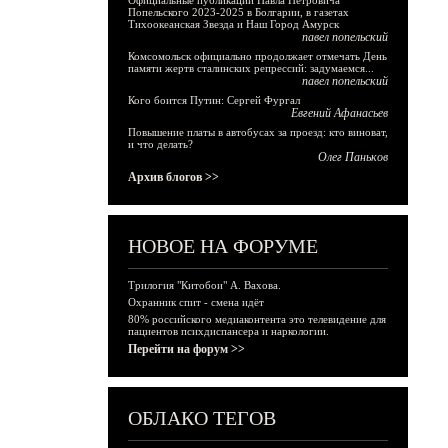
Официальные публикации Павла Петровича
Попельского 2023-2025 в Болгарии, в газетах
Тихоокеанская Звезда и Наш Город Амурск
павел попельский
Комсомольск официально продолжает отмечать День
памяти жертв сталинских репрессий: задумаемся...
павел попельский
Кого боится Путин: Сергей Фургал
Евгений Афанасьев
Повышение платы в автобусах за проезд: кто виноват,
и что делать?
Олег Паньков
Архив блогов >>
НОВОЕ НА ФОРУМЕ
Трилогия "Китобои" А. Вахова.
Охранник спит - смена идёт
80% российского медиаконтента это телевидение для
пациентов психдиспансера и наркологии.
Перейти на форум >>
ОБЛАКО ТЕГОВ