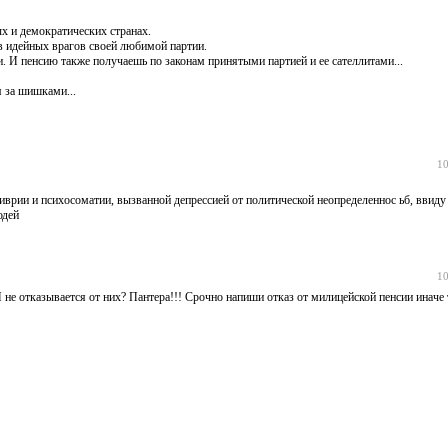
ых и демократических странах.
в идейных врагов своей любимой партии.
и. И пенсию также получаешь по законам принятыми партией и ее сателлитами...
я за шишками...
10
ливрии и психосоматии, вызванной депрессией от политической неопределеннос ьб, ввиду
юдей
10
 не отказывается от них? Пантера!!! Срочно напиши отказ от милицейской пенсии иначе