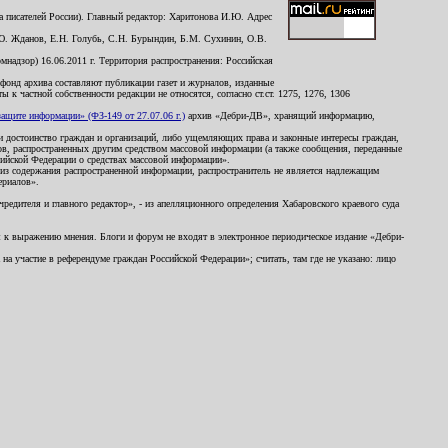
 писателей России). Главный редактор: Харитонова И.Ю. Адрес
Ю. Жданов, Е.Н. Голубь, С.Н. Бурындин, Б.М. Сухинин, О.В.
надзор) 16.06.2011 г. Территория распространения: Российская
й фонд архива составляют публикации газет и журналов, изданные
к частной собственности редакции не относятся, согласно ст.ст. 1275, 1276, 1306
щите информации» (ФЗ-149 от 27.07.06 г.)
архив «Дебри-ДВ», хранящий информацию,
ь и достоинство граждан и организаций, либо ущемляющих права и законные интересы граждан,
ов, распространенных другим средством массовой информации (а также сообщения, переданные
сийской Федерации о средствах массовой информации».
из содержания распространенной информации, распространитель не является надлежащим
ериалов».
редителя и главного редактор», - из апелляционного определения Хабаровского краевого суда
ны к выражению мнения. Блоги и форум не входят в электронное периодическое издание «Дебри-
а участие в референдуме граждан Российской Федерации»; считать, там где не указано: лицо