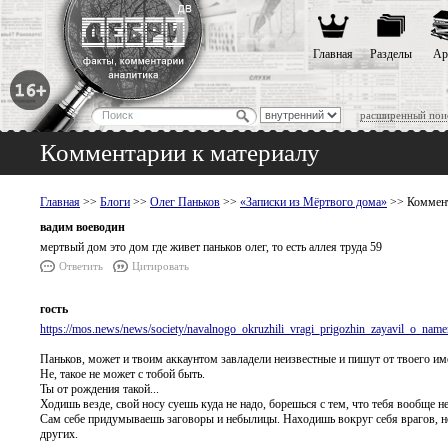
Главная
Разделы
Ар
расширенный пои
Комментарии к материалу
Главная
>>
Блоги
>>
Олег Паньков
>>
«Записки из Мёртвого дома»
>> Коммент
вадим воеводин
мертвый дом это дом где живет паньков олег, то есть аллея труда 59
Ответить
Цитировать
гость
https://mos.news/news/society/navalnogo_okruzhili_vragi_prigozhin_zayavil_o_n
Паньков, может и твоим аккаунтом завладели неизвестные и пишут от твоего и
Не, такое не может с тобой быть.
Ты от рождения такой...
Ходишь везде, свой носу суешь куда не надо, борешься с тем, что тебя вообще не
Сам себе придумываешь заговоры и небылицы. Находишь вокруг себя врагов, но т
других.