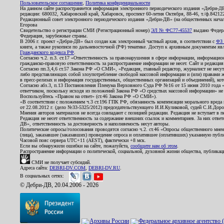
Пользовательское соглашение
,
Политика конфиденциальности
На данном сайте распространяется информация электронного периодического издания «Дебри-Д
редакции: 680032, Хабаровский край, Хабаровск, проспект 60-летия Октября, 88-46, т./ф.8421
Редакционный совет электронного периодического издания «Дебри-ДВ» (на общественных нач
Егорова
Свидетельство о регистрации СМИ (Регистрационный номер)
ЭЛ № ФС77-45537
выдано Федера
Федерация, зарубежные страны.
В 2006 г. проект «Дебри-ДВ» был создан как электронный частный архив, в соответствии с
ФЗ 
книги, а также рукописи по дальневосточной (РФ) тематике. Доступ к архивным документам явля
Гражданского кодекса РФ
.
Согласно ч.2. п.3. ст.17 «Ответственность за правонарушения в сфере информации, информац
гражданско-правовую ответственность за распространение информации не несет. Сайт и редакци
Согласно пп.3,4,6 ст.57 Закона РФ «О СМИ», «Редакция, главный редактор, журналист не несут
либо представляющих собой злоупотребление свободой массовой информации и (или) правами ж
в пресс-релизах и информация государственных, общественных организаций и объединений), кот
Согласно абз.3, п.13 Постановления Пленума Верховного Суда РФ №16 от 15 июня 2010 года 
ответчиком, поскольку исходя из положений Закона РФ «О средствах массовой информации» не 
Воспользуйтесь «Правом на ответ» (ст.46 Закона РФ «О СМИ»).
«В соответствии с положением ч.3 ст.196 ГПК РФ, обязанность компенсации морального вреда п
от 22.08.2012 г. (дело №33-5325/2012) председательствующего И.И.Куликовой, судей С.И.Дор
Мнения авторов материалов не всегда совпадают с позицией редакции. Редакция не вступает в п
Редакция не несет ответственность за содержание внешних ссылок и комментариев. За них отве
ДВ», ответственность за достоверность и наполняемость несут авторы.
Политические опросы/голосования проводятся согласно ч.2. ст.46 «Опросы общественного мнени
(лица), заказавшее (заказавших) проведение опроса и оплатившее (оплативших) указанную публик
Часовой пояс сервера UTC+11 (AEST), фактически +8 мск.
Если вы обнаружили ошибки на сайте, пожалуйста,
сообщите нам об этом
.
Распространение информации о политической, социальной, духовной жизни общества, публикац
СМИ не получает субсидий.
Адреса сайта:
DEBRI-DV.COM
,
DEBRI-DV.RU
.
В социальных сетях:
© Дебри-ДВ, 20.04.2006 - 2026