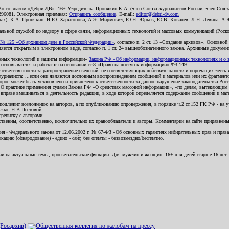
В» со знаком «Дебри-ДВ». 16+ Учредитель: Пронякин К.А. (член Союза журналистов России, член Союза
2296081. Электронная приемная:
Отправить сообщение
. E-mail:
editor@debri-dv.com
алах): К.А. Пронякин, И.Ю. Харитонова, А.Э. Мирмович, Ю.Н. Юрьев, Ю.В. Ковалев, Л.Н. Левина, А.
льной службой по надзору в сфере связи, информационных технологий и массовых коммуникаций (Роском
№ 125 «Об архивном деле в Российской Федерации»
, согласно п. 2 ст. 13 «Создание архивов». Основно
ется открытым в электронном виде, согласно п. 1 ст. 24 вышеобозначенного закона. Архивные документы 
ионных технологий и защиты информации»
Закона РФ «Об информации, информационных технологиях и о за
я основываются и работают на основании ст.8 «Право на доступ к информации» ФЗ-149.
 ответственности за распространение сведений, не соответствующих действительности и порочащих чест
урналиста: ...если они являются дословным воспроизведением сообщений и материалов или их фрагмент
орое может быть установлено и привлечено к ответственности за данное нарушение законодательства Рос
«О практике применения судами Закона РФ «О средствах массовой информации», «по делам, вытекающим 
вправе вмешиваться в деятельность редакции, в ходе которой определяется содержание сообщений и мат
одлежит возложению на авторов, а по опубликованию опровержения, в порядке ч.2 ст.152 ГК РФ - на уч
ожко, Н.В.Пестовой.
ереписку с авторами.
тственны, соответственно, исключительно их правообладатели и авторы. Комментарии на сайте приравне
я» Федерального закона от 12.06.2002 г. № 67-ФЗ «Об основных гарантиях избирательных прав и права н
ацию (обнародование) - едино - сайт, без оплаты - безвозмездно/бесплатно.
ии на актуальные темы, просветительские функции. Для мужчин и женщин. 16+ для детей старше 16 лет.