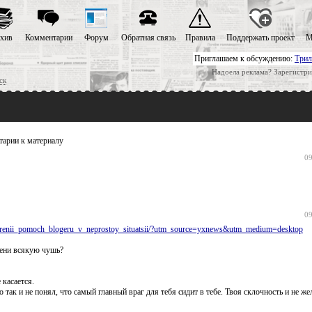
хив
Комментарии
Форум
Обратная связь
Правила
Поддержать проект
М
Приглашаем к обсуждению:
Трил
Надоела реклама? Зарегистри
ск
арии к материалу
09
09
amerenii_pomoch_blogeru_v_neprostoy_situatsii/?utm_source=yxnews&utm_medium=desktop
мени всякую чушь?
 касается.
ак и не понял, что самый главный враг для тебя сидит в тебе. Твоя склочность и не ж