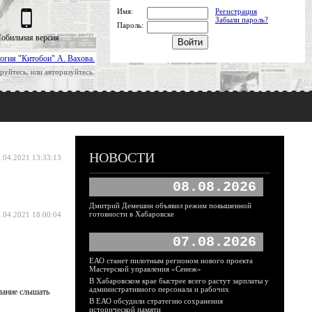
Имя:
Регистрация
Забыли пароль?
Пароль:
обильная версия
огия "Китобои" А. Вахова.
руйтесь, или авторизуйтесь.
НОВОСТИ
.04.2021 13:33:13
08.08.2026
Дмитрий Демешин объявил режим повышенной
готовности в Хабаровске
.04.2021 18:00:04
07.08.2026
ЕАО станет пилотным регионом нового проекта
Мастерской управления «Сенеж»
В Хабаровском крае быстрее всего растут зарплаты у
административного персонала и рабочих
елание слышать
В ЕАО обсудили стратегию сохранения
исторической памяти