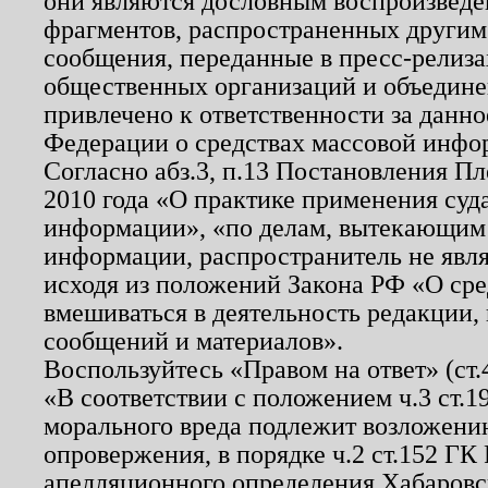
они являются дословным воспроизведе
фрагментов, распространенных другим
сообщения, переданные в пресс-релиза
общественных организаций и объединен
привлечено к ответственности за данн
Федерации о средствах массовой инфо
Согласно абз.3, п.13 Постановления П
2010 года «О практике применения суд
информации», «по делам, вытекающим
информации, распространитель не явл
исходя из положений Закона РФ «О ср
вмешиваться в деятельность редакции, 
сообщений и материалов».
Воспользуйтесь «Правом на ответ» (ст
«В соответствии с положением ч.3 ст.
морального вреда подлежит возложению
опровержения, в порядке ч.2 ст.152 ГК 
апелляционного определения Хабаровско