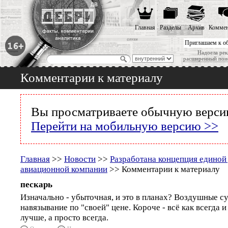
Главная
Разделы
Архив
Коммен
Приглашаем к о
Надоела рек
расширенный пои
Комментарии к материалу
Вы просматриваете обычную версию
Перейти на мобильную версию >>
Главная
>>
Новости
>>
Разработана концепция единой
авиационной компании
>> Комментарии к материалу
пескарь
Изначально - убыточная, и это в планах? Воздушные су
навязывание по "своей" цене. Короче - всё как всегда и
лучше, а просто всегда.