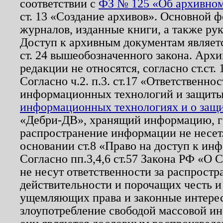
соответствии с
ФЗ № 125 «Об архивном
ст. 13 «Создание архивов». Основной ф
журналов, изданные книги, а также ру
Доступ к архивным документам являетс
ст. 24 вышеобозначенного закона. Арх
редакции не относятся, согласно ст.ст. 
Согласно ч.2. п.3. ст.17 «Ответственн
информационных технологий и защит
информационных технологиях и о защит
«Дебри-ДВ», хранящий информацию, гр
распространение информации не несет.
основании ст.8 «Право на доступ к ин
Согласно пп.3,4,6 ст.57 Закона РФ «О
не несут ответственности за распрост
действительности и порочащих честь и
ущемляющих права и законные интере
злоупотребление свободой массовой ин