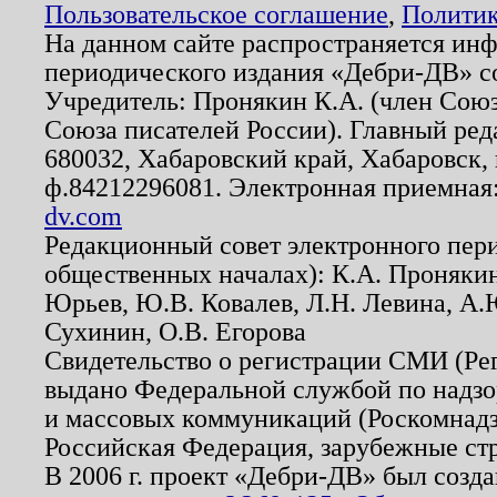
Пользовательское соглашение
,
Политик
На данном сайте распространяется ин
периодического издания «Дебри-ДВ» с
Учредитель: Пронякин К.А. (член Союз
Союза писателей России). Главный ред
680032, Хабаровский край, Хабаровск, п
ф.84212296081. Электронная приемная
dv.com
Редакционный совет электронного пер
общественных началах): К.А. Проняки
Юрьев, Ю.В. Ковалев, Л.Н. Левина, А.
Сухинин, О.В. Егорова
Свидетельство о регистрации СМИ (Р
выдано Федеральной службой по надзо
и массовых коммуникаций (Роскомнадзо
Российская Федерация, зарубежные ст
В 2006 г. проект «Дебри-ДВ» был созда