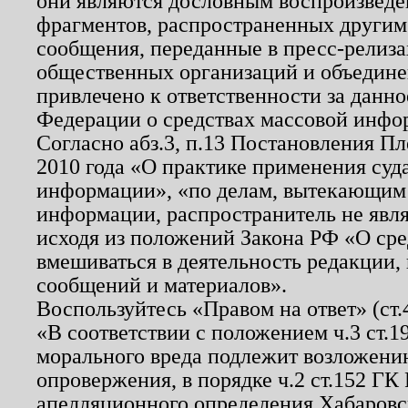
они являются дословным воспроизведе
фрагментов, распространенных другим
сообщения, переданные в пресс-релиза
общественных организаций и объединен
привлечено к ответственности за данн
Федерации о средствах массовой инфо
Согласно абз.3, п.13 Постановления П
2010 года «О практике применения суд
информации», «по делам, вытекающим
информации, распространитель не явл
исходя из положений Закона РФ «О ср
вмешиваться в деятельность редакции, 
сообщений и материалов».
Воспользуйтесь «Правом на ответ» (ст
«В соответствии с положением ч.3 ст.
морального вреда подлежит возложению
опровержения, в порядке ч.2 ст.152 ГК 
апелляционного определения Хабаровско