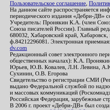
Пользовательское соглашение
,
Политик
На данном сайте распространяется ин
периодического издания «Дебри-ДВ» с
Учредитель: Пронякин К.А. (член Союз
Союза писателей России). Главный ред
680032, Хабаровский край, Хабаровск, п
ф.84212296081. Электронная приемная
dv.com
Редакционный совет электронного пер
общественных началах): К.А. Проняки
Юрьев, Ю.В. Ковалев, Л.Н. Левина, А.
Сухинин, О.В. Егорова
Свидетельство о регистрации СМИ (Р
выдано Федеральной службой по надзо
и массовых коммуникаций (Роскомнадзо
Российская Федерация, зарубежные ст
В 2006 г. проект «Дебри-ДВ» был созда