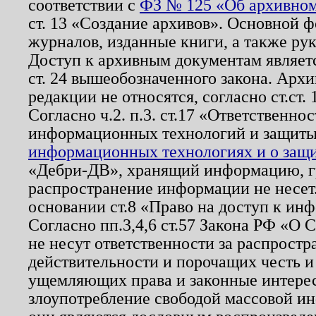
соответствии с
ФЗ № 125 «Об архивном
ст. 13 «Создание архивов». Основной ф
журналов, изданные книги, а также ру
Доступ к архивным документам являетс
ст. 24 вышеобозначенного закона. Арх
редакции не относятся, согласно ст.ст. 
Согласно ч.2. п.3. ст.17 «Ответственн
информационных технологий и защит
информационных технологиях и о защит
«Дебри-ДВ», хранящий информацию, гр
распространение информации не несет.
основании ст.8 «Право на доступ к ин
Согласно пп.3,4,6 ст.57 Закона РФ «О
не несут ответственности за распрост
действительности и порочащих честь и
ущемляющих права и законные интере
злоупотребление свободой массовой ин