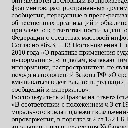
они являются дословным воспроизведе
фрагментов, распространенных другим
сообщения, переданные в пресс-релиза
общественных организаций и объединен
привлечено к ответственности за данн
Федерации о средствах массовой инфо
Согласно абз.3, п.13 Постановления П
2010 года «О практике применения суд
информации», «по делам, вытекающим
информации, распространитель не явл
исходя из положений Закона РФ «О ср
вмешиваться в деятельность редакции, 
сообщений и материалов».
Воспользуйтесь «Правом на ответ» (ст
«В соответствии с положением ч.3 ст.
морального вреда подлежит возложению
опровержения, в порядке ч.2 ст.152 ГК 
апелляционного определения Хабаровско