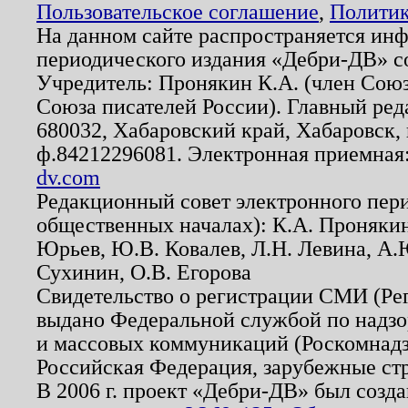
Пользовательское соглашение
,
Политик
На данном сайте распространяется ин
периодического издания «Дебри-ДВ» с
Учредитель: Пронякин К.А. (член Союз
Союза писателей России). Главный ред
680032, Хабаровский край, Хабаровск, п
ф.84212296081. Электронная приемная
dv.com
Редакционный совет электронного пер
общественных началах): К.А. Проняки
Юрьев, Ю.В. Ковалев, Л.Н. Левина, А.
Сухинин, О.В. Егорова
Свидетельство о регистрации СМИ (Р
выдано Федеральной службой по надзо
и массовых коммуникаций (Роскомнадзо
Российская Федерация, зарубежные ст
В 2006 г. проект «Дебри-ДВ» был созда