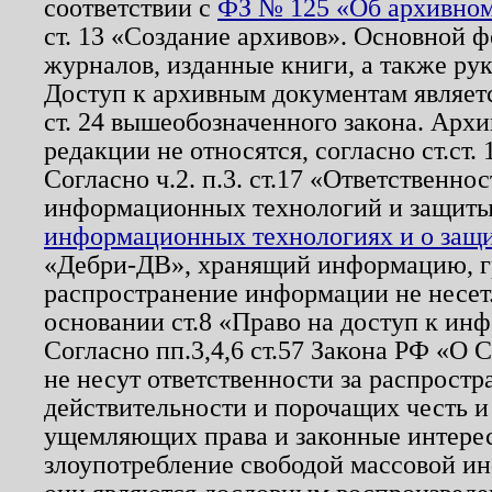
соответствии с
ФЗ № 125 «Об архивном
ст. 13 «Создание архивов». Основной ф
журналов, изданные книги, а также ру
Доступ к архивным документам являетс
ст. 24 вышеобозначенного закона. Арх
редакции не относятся, согласно ст.ст. 
Согласно ч.2. п.3. ст.17 «Ответственн
информационных технологий и защит
информационных технологиях и о защит
«Дебри-ДВ», хранящий информацию, гр
распространение информации не несет.
основании ст.8 «Право на доступ к ин
Согласно пп.3,4,6 ст.57 Закона РФ «О
не несут ответственности за распрост
действительности и порочащих честь и
ущемляющих права и законные интере
злоупотребление свободой массовой ин