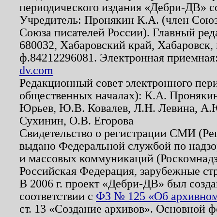
периодического издания «Дебри-ДВ» с
Учредитель: Пронякин К.А. (член Союз
Союза писателей России). Главный ред
680032, Хабаровский край, Хабаровск, п
ф.84212296081. Электронная приемная
dv.com
Редакционный совет электронного пер
общественных началах): К.А. Проняки
Юрьев, Ю.В. Ковалев, Л.Н. Левина, А.
Сухинин, О.В. Егорова
Свидетельство о регистрации СМИ (Р
выдано Федеральной службой по надзо
и массовых коммуникаций (Роскомнадзо
Российская Федерация, зарубежные ст
В 2006 г. проект «Дебри-ДВ» был созда
соответствии с
ФЗ № 125 «Об архивном
ст. 13 «Создание архивов». Основной ф