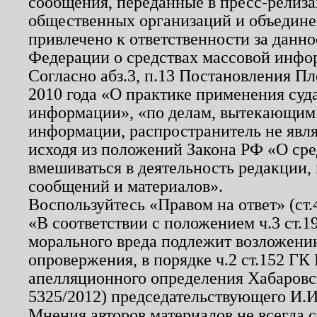
сообщения, переданные в пресс-релиза
общественных организаций и объединен
привлечено к ответственности за данн
Федерации о средствах массовой инфо
Согласно абз.3, п.13 Постановления П
2010 года «О практике применения суд
информации», «по делам, вытекающим
информации, распространитель не явл
исходя из положений Закона РФ «О ср
вмешиваться в деятельность редакции, 
сообщений и материалов».
Воспользуйтесь «Правом на ответ» (ст
«В соответствии с положением ч.3 ст.
морального вреда подлежит возложению
опровержения, в порядке ч.2 ст.152 ГК 
апелляционного определения Хабаровско
5325/2012) председательствующего И.И
Мнения авторов материалов не всегда 