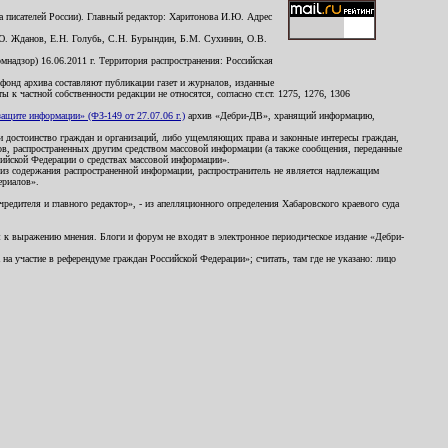
 писателей России). Главный редактор: Харитонова И.Ю. Адрес
Ю. Жданов, Е.Н. Голубь, С.Н. Бурындин, Б.М. Сухинин, О.В.
надзор) 16.06.2011 г. Территория распространения: Российская
й фонд архива составляют публикации газет и журналов, изданные
к частной собственности редакции не относятся, согласно ст.ст. 1275, 1276, 1306
щите информации» (ФЗ-149 от 27.07.06 г.)
архив «Дебри-ДВ», хранящий информацию,
ь и достоинство граждан и организаций, либо ущемляющих права и законные интересы граждан,
ов, распространенных другим средством массовой информации (а также сообщения, переданные
сийской Федерации о средствах массовой информации».
из содержания распространенной информации, распространитель не является надлежащим
ериалов».
редителя и главного редактор», - из апелляционного определения Хабаровского краевого суда
ны к выражению мнения. Блоги и форум не входят в электронное периодическое издание «Дебри-
а участие в референдуме граждан Российской Федерации»; считать, там где не указано: лицо