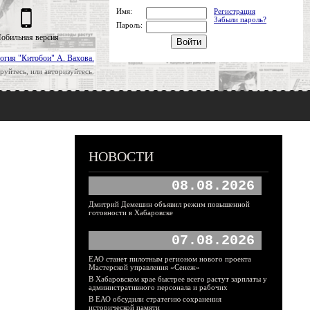
Имя:
Регистрация
Забыли пароль?
Пароль:
обильная версия
огия "Китобои" А. Вахова.
руйтесь, или авторизуйтесь.
НОВОСТИ
08.08.2026
Дмитрий Демешин объявил режим повышенной
готовности в Хабаровске
07.08.2026
ЕАО станет пилотным регионом нового проекта
Мастерской управления «Сенеж»
В Хабаровском крае быстрее всего растут зарплаты у
административного персонала и рабочих
В ЕАО обсудили стратегию сохранения
исторической памяти