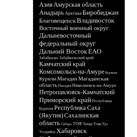
Азия
Амурская область
Биробиджан
Анадырь
Арктика
Владивосток
Благовещенск
Восточный военный округ
Дальневосточный
федеральный округ
Дальний Восток
ЕАО
Забайкалье
Забайкальский край
Камчатский край
Комсомольск-на-Амуре
Корякия
Магадан
Магаданская
Курилы
область
Николаевск-на-Амуре
Находка
Петропавловск-Камчатский
Приморский край
Республика
Республика Саха
Бурятия
(Якутия)
Сахалинская
область
ТОФ
Тында
Улан-Удэ
Сибирь
Хабаровск
Уссурийск