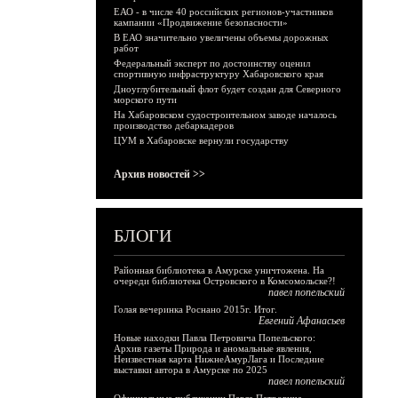
ЕАО - в числе 40 российских регионов-участников
кампании «Продвижение безопасности»
В ЕАО значительно увеличены объемы дорожных
работ
Федеральный эксперт по достоинству оценил
спортивную инфраструктуру Хабаровского края
Дноуглубительный флот будет создан для Северного
морского пути
На Хабаровском судостроительном заводе началось
производство дебаркадеров
ЦУМ в Хабаровске вернули государству
Архив новостей >>
БЛОГИ
Районная библиотека в Амурске уничтожена. На
очереди библиотека Островского в Комсомольске?!
павел попельский
Голая вечеринка Роснано 2015г. Итог.
Евгений Афанасьев
Новые находки Павла Петровича Попельского:
Архив газеты Природа и аномальные явления,
Неизвестная карта НижнеАмурЛага и Последние
выставки автора в Амурске по 2025
павел попельский