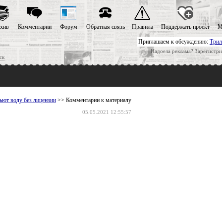
хив
Комментарии
Форум
Обратная связь
Правила
Поддержать проект
М
Приглашаем к обсуждению:
Трил
Надоела реклама? Зарегистри
ск
ьют воду без лицензии
>> Комментарии к материалу
05.05.2021 12:55:57
.