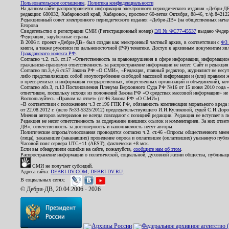
Пользовательское соглашение
,
Политика конфиденциальности
На данном сайте распространяется информация электронного периодического издания «Дебри-Д
редакции: 680032, Хабаровский край, Хабаровск, проспект 60-летия Октября, 88-46, т./ф.8421
Редакционный совет электронного периодического издания «Дебри-ДВ» (на общественных нач
Егорова
Свидетельство о регистрации СМИ (Регистрационный номер)
ЭЛ № ФС77-45537
выдано Федера
Федерация, зарубежные страны.
В 2006 г. проект «Дебри-ДВ» был создан как электронный частный архив, в соответствии с
ФЗ 
книги, а также рукописи по дальневосточной (РФ) тематике. Доступ к архивным документам явля
Гражданского кодекса РФ
.
Согласно ч.2. п.3. ст.17 «Ответственность за правонарушения в сфере информации, информац
гражданско-правовую ответственность за распространение информации не несет. Сайт и редакци
Согласно пп.3,4,6 ст.57 Закона РФ «О СМИ», «Редакция, главный редактор, журналист не несут
либо представляющих собой злоупотребление свободой массовой информации и (или) правами ж
в пресс-релизах и информация государственных, общественных организаций и объединений), кот
Согласно абз.3, п.13 Постановления Пленума Верховного Суда РФ №16 от 15 июня 2010 года 
ответчиком, поскольку исходя из положений Закона РФ «О средствах массовой информации» не 
Воспользуйтесь «Правом на ответ» (ст.46 Закона РФ «О СМИ»).
«В соответствии с положением ч.3 ст.196 ГПК РФ, обязанность компенсации морального вреда п
от 22.08.2012 г. (дело №33-5325/2012) председательствующего И.И.Куликовой, судей С.И.Дор
Мнения авторов материалов не всегда совпадают с позицией редакции. Редакция не вступает в п
Редакция не несет ответственность за содержание внешних ссылок и комментариев. За них отве
ДВ», ответственность за достоверность и наполняемость несут авторы.
Политические опросы/голосования проводятся согласно ч.2. ст.46 «Опросы общественного мнени
(лица), заказавшее (заказавших) проведение опроса и оплатившее (оплативших) указанную публик
Часовой пояс сервера UTC+11 (AEST), фактически +8 мск.
Если вы обнаружили ошибки на сайте, пожалуйста,
сообщите нам об этом
.
Распространение информации о политической, социальной, духовной жизни общества, публикац
СМИ не получает субсидий.
Адреса сайта:
DEBRI-DV.COM
,
DEBRI-DV.RU
.
В социальных сетях:
© Дебри-ДВ, 20.04.2006 - 2026