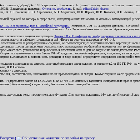
В» со знаком «Дебри-ДВ». 16+ Учредитель: Пронякин К.А. (член Союза журналистов России, член Союза
2296081. Электронная приемная:
Отправить сообщение
. E-mail:
editor@debri-dv.com
алах): К.А. Пронякин, И.Ю. Харитонова, А.Э. Мирмович, Ю.Н. Юрьев, Ю.В. Ковалев, Л.Н. Левина, А.
льной службой по надзору в сфере связи, информационных технологий и массовых коммуникаций (Роском
№ 125 «Об архивном деле в Российской Федерации»
, согласно п. 2 ст. 13 «Создание архивов». Основно
ется открытым в электронном виде, согласно п. 1 ст. 24 вышеобозначенного закона. Архивные документы 
ионных технологий и защиты информации»
Закона РФ «Об информации, информационных технологиях и о за
я основываются и работают на основании ст.8 «Право на доступ к информации» ФЗ-149.
 ответственности за распространение сведений, не соответствующих действительности и порочащих чест
урналиста: ...если они являются дословным воспроизведением сообщений и материалов или их фрагмент
орое может быть установлено и привлечено к ответственности за данное нарушение законодательства Рос
«О практике применения судами Закона РФ «О средствах массовой информации», «по делам, вытекающим 
вправе вмешиваться в деятельность редакции, в ходе которой определяется содержание сообщений и мат
одлежит возложению на авторов, а по опубликованию опровержения, в порядке ч.2 ст.152 ГК РФ - на уч
ожко, Н.В.Пестовой.
ереписку с авторами.
тственны, соответственно, исключительно их правообладатели и авторы. Комментарии на сайте приравне
я» Федерального закона от 12.06.2002 г. № 67-ФЗ «Об основных гарантиях избирательных прав и права н
ацию (обнародование) - едино - сайт, без оплаты - безвозмездно/бесплатно.
ии на актуальные темы, просветительские функции. Для мужчин и женщин. 16+ для детей старше 16 лет.