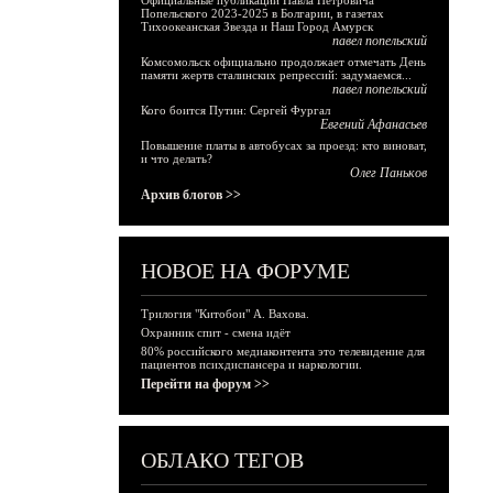
Официальные публикации Павла Петровича
Попельского 2023-2025 в Болгарии, в газетах
Тихоокеанская Звезда и Наш Город Амурск
павел попельский
Комсомольск официально продолжает отмечать День
памяти жертв сталинских репрессий: задумаемся...
павел попельский
Кого боится Путин: Сергей Фургал
Евгений Афанасьев
Повышение платы в автобусах за проезд: кто виноват,
и что делать?
Олег Паньков
Архив блогов >>
НОВОЕ НА ФОРУМЕ
Трилогия "Китобои" А. Вахова.
Охранник спит - смена идёт
80% российского медиаконтента это телевидение для
пациентов психдиспансера и наркологии.
Перейти на форум >>
ОБЛАКО ТЕГОВ