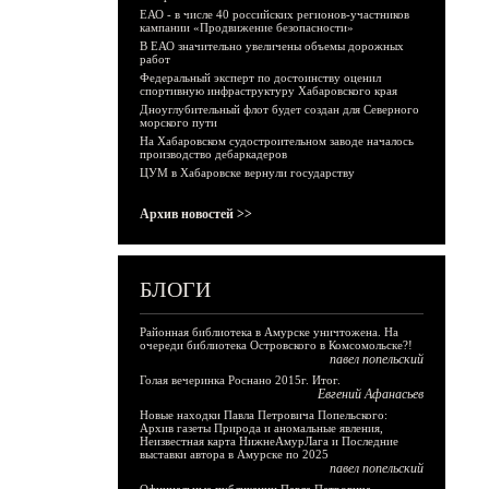
ЕАО - в числе 40 российских регионов-участников
кампании «Продвижение безопасности»
В ЕАО значительно увеличены объемы дорожных
работ
Федеральный эксперт по достоинству оценил
спортивную инфраструктуру Хабаровского края
Дноуглубительный флот будет создан для Северного
морского пути
На Хабаровском судостроительном заводе началось
производство дебаркадеров
ЦУМ в Хабаровске вернули государству
Архив новостей >>
БЛОГИ
Районная библиотека в Амурске уничтожена. На
очереди библиотека Островского в Комсомольске?!
павел попельский
Голая вечеринка Роснано 2015г. Итог.
Евгений Афанасьев
Новые находки Павла Петровича Попельского:
Архив газеты Природа и аномальные явления,
Неизвестная карта НижнеАмурЛага и Последние
выставки автора в Амурске по 2025
павел попельский