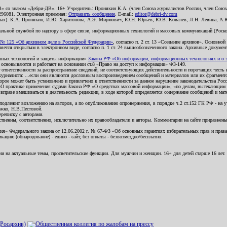
В» со знаком «Дебри-ДВ». 16+ Учредитель: Пронякин К.А. (член Союза журналистов России, член Союза
2296081. Электронная приемная:
Отправить сообщение
. E-mail:
editor@debri-dv.com
алах): К.А. Пронякин, И.Ю. Харитонова, А.Э. Мирмович, Ю.Н. Юрьев, Ю.В. Ковалев, Л.Н. Левина, А.
льной службой по надзору в сфере связи, информационных технологий и массовых коммуникаций (Роском
№ 125 «Об архивном деле в Российской Федерации»
, согласно п. 2 ст. 13 «Создание архивов». Основно
ется открытым в электронном виде, согласно п. 1 ст. 24 вышеобозначенного закона. Архивные документы 
ионных технологий и защиты информации»
Закона РФ «Об информации, информационных технологиях и о за
я основываются и работают на основании ст.8 «Право на доступ к информации» ФЗ-149.
 ответственности за распространение сведений, не соответствующих действительности и порочащих чест
урналиста: ...если они являются дословным воспроизведением сообщений и материалов или их фрагмент
орое может быть установлено и привлечено к ответственности за данное нарушение законодательства Рос
«О практике применения судами Закона РФ «О средствах массовой информации», «по делам, вытекающим 
вправе вмешиваться в деятельность редакции, в ходе которой определяется содержание сообщений и мат
одлежит возложению на авторов, а по опубликованию опровержения, в порядке ч.2 ст.152 ГК РФ - на уч
ожко, Н.В.Пестовой.
ереписку с авторами.
тственны, соответственно, исключительно их правообладатели и авторы. Комментарии на сайте приравне
я» Федерального закона от 12.06.2002 г. № 67-ФЗ «Об основных гарантиях избирательных прав и права н
ацию (обнародование) - едино - сайт, без оплаты - безвозмездно/бесплатно.
ии на актуальные темы, просветительские функции. Для мужчин и женщин. 16+ для детей старше 16 лет.