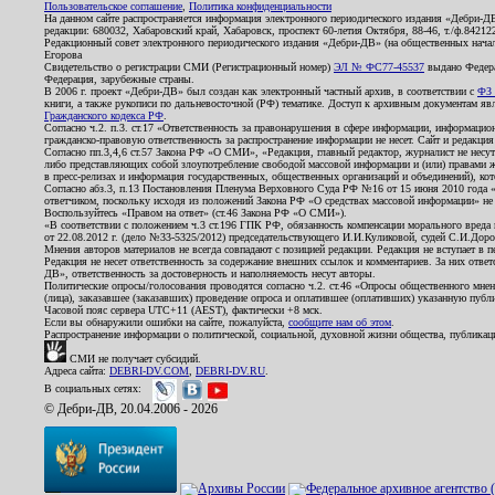
Пользовательское соглашение
,
Политика конфиденциальности
На данном сайте распространяется информация электронного периодического издания «Дебри-Д
редакции: 680032, Хабаровский край, Хабаровск, проспект 60-летия Октября, 88-46, т./ф.8421
Редакционный совет электронного периодического издания «Дебри-ДВ» (на общественных нач
Егорова
Свидетельство о регистрации СМИ (Регистрационный номер)
ЭЛ № ФС77-45537
выдано Федера
Федерация, зарубежные страны.
В 2006 г. проект «Дебри-ДВ» был создан как электронный частный архив, в соответствии с
ФЗ 
книги, а также рукописи по дальневосточной (РФ) тематике. Доступ к архивным документам явля
Гражданского кодекса РФ
.
Согласно ч.2. п.3. ст.17 «Ответственность за правонарушения в сфере информации, информац
гражданско-правовую ответственность за распространение информации не несет. Сайт и редакци
Согласно пп.3,4,6 ст.57 Закона РФ «О СМИ», «Редакция, главный редактор, журналист не несут
либо представляющих собой злоупотребление свободой массовой информации и (или) правами ж
в пресс-релизах и информация государственных, общественных организаций и объединений), кот
Согласно абз.3, п.13 Постановления Пленума Верховного Суда РФ №16 от 15 июня 2010 года 
ответчиком, поскольку исходя из положений Закона РФ «О средствах массовой информации» не 
Воспользуйтесь «Правом на ответ» (ст.46 Закона РФ «О СМИ»).
«В соответствии с положением ч.3 ст.196 ГПК РФ, обязанность компенсации морального вреда п
от 22.08.2012 г. (дело №33-5325/2012) председательствующего И.И.Куликовой, судей С.И.Дор
Мнения авторов материалов не всегда совпадают с позицией редакции. Редакция не вступает в п
Редакция не несет ответственность за содержание внешних ссылок и комментариев. За них отве
ДВ», ответственность за достоверность и наполняемость несут авторы.
Политические опросы/голосования проводятся согласно ч.2. ст.46 «Опросы общественного мнени
(лица), заказавшее (заказавших) проведение опроса и оплатившее (оплативших) указанную публик
Часовой пояс сервера UTC+11 (AEST), фактически +8 мск.
Если вы обнаружили ошибки на сайте, пожалуйста,
сообщите нам об этом
.
Распространение информации о политической, социальной, духовной жизни общества, публикац
СМИ не получает субсидий.
Адреса сайта:
DEBRI-DV.COM
,
DEBRI-DV.RU
.
В социальных сетях:
© Дебри-ДВ, 20.04.2006 - 2026