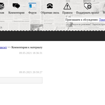
хив
Комментарии
Форум
Обратная связь
Правила
Поддержать проект
М
Приглашаем к обсуждению:
Трил
Надоела реклама? Зарегистри
ск
ывезет
>> Комментарии к материалу
09.05.2021 18:36:31
09.05.2021 20:59:27