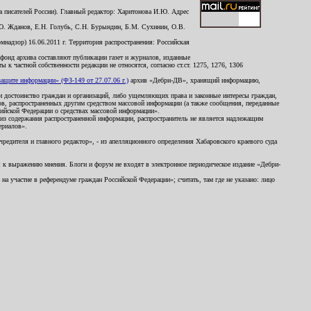
 писателей России). Главный редактор: Харитонова И.Ю. Адрес
Ю. Жданов, Е.Н. Голубь, С.Н. Бурындин, Б.М. Сухинин, О.В.
надзор) 16.06.2011 г. Территория распространения: Российская
й фонд архива составляют публикации газет и журналов, изданные
к частной собственности редакции не относятся, согласно ст.ст. 1275, 1276, 1306
щите информации» (ФЗ-149 от 27.07.06 г.)
архив «Дебри-ДВ», хранящий информацию,
ь и достоинство граждан и организаций, либо ущемляющих права и законные интересы граждан,
ов, распространенных другим средством массовой информации (а также сообщения, переданные
сийской Федерации о средствах массовой информации».
из содержания распространенной информации, распространитель не является надлежащим
ериалов».
редителя и главного редактор», - из апелляционного определения Хабаровского краевого суда
ны к выражению мнения. Блоги и форум не входят в электронное периодическое издание «Дебри-
а участие в референдуме граждан Российской Федерации»; считать, там где не указано: лицо