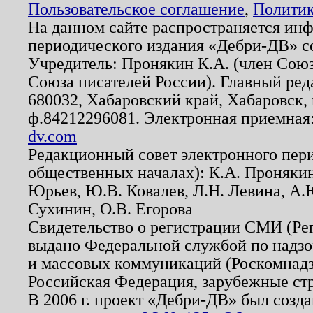
Пользовательское соглашение
,
Политик
На данном сайте распространяется ин
периодического издания «Дебри-ДВ» с
Учредитель: Пронякин К.А. (член Союз
Союза писателей России). Главный ред
680032, Хабаровский край, Хабаровск, п
ф.84212296081. Электронная приемная
dv.com
Редакционный совет электронного пер
общественных началах): К.А. Проняки
Юрьев, Ю.В. Ковалев, Л.Н. Левина, А.
Сухинин, О.В. Егорова
Свидетельство о регистрации СМИ (Р
выдано Федеральной службой по надзо
и массовых коммуникаций (Роскомнадзо
Российская Федерация, зарубежные ст
В 2006 г. проект «Дебри-ДВ» был созда