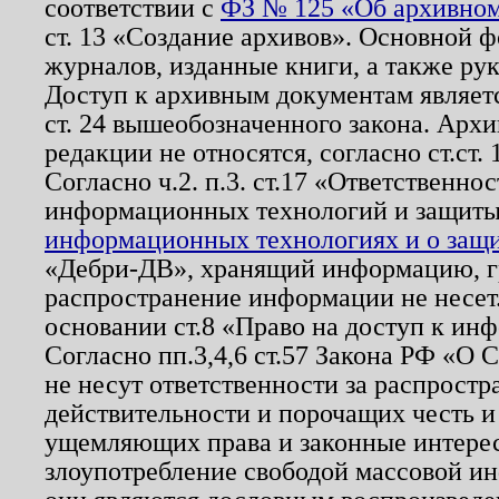
соответствии с
ФЗ № 125 «Об архивном
ст. 13 «Создание архивов». Основной ф
журналов, изданные книги, а также ру
Доступ к архивным документам являетс
ст. 24 вышеобозначенного закона. Арх
редакции не относятся, согласно ст.ст. 
Согласно ч.2. п.3. ст.17 «Ответственн
информационных технологий и защит
информационных технологиях и о защит
«Дебри-ДВ», хранящий информацию, гр
распространение информации не несет.
основании ст.8 «Право на доступ к ин
Согласно пп.3,4,6 ст.57 Закона РФ «О
не несут ответственности за распрост
действительности и порочащих честь и
ущемляющих права и законные интере
злоупотребление свободой массовой ин