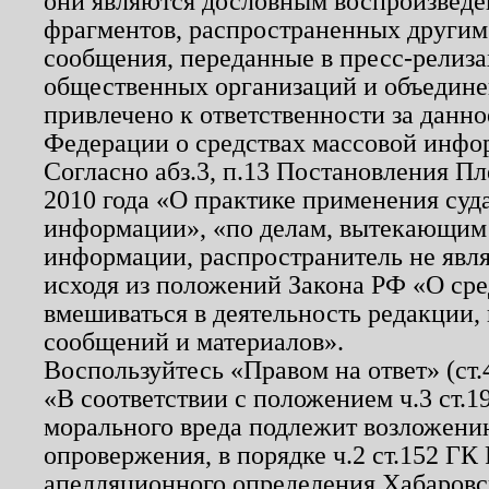
они являются дословным воспроизведе
фрагментов, распространенных другим
сообщения, переданные в пресс-релиза
общественных организаций и объединен
привлечено к ответственности за данн
Федерации о средствах массовой инфо
Согласно абз.3, п.13 Постановления П
2010 года «О практике применения суд
информации», «по делам, вытекающим
информации, распространитель не явл
исходя из положений Закона РФ «О ср
вмешиваться в деятельность редакции, 
сообщений и материалов».
Воспользуйтесь «Правом на ответ» (ст
«В соответствии с положением ч.3 ст.
морального вреда подлежит возложению
опровержения, в порядке ч.2 ст.152 ГК 
апелляционного определения Хабаровско