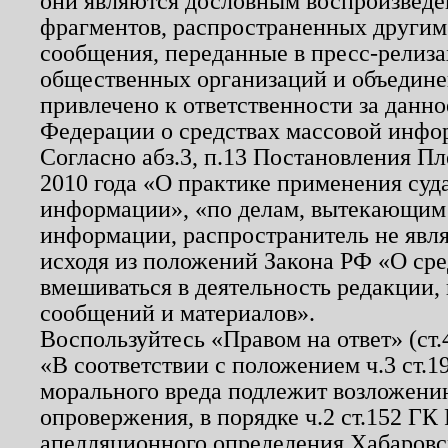
они являются дословным воспроизведе
фрагментов, распространенных другим
сообщения, переданные в пресс-релиза
общественных организаций и объединен
привлечено к ответственности за данн
Федерации о средствах массовой инфо
Согласно абз.3, п.13 Постановления П
2010 года «О практике применения суд
информации», «по делам, вытекающим
информации, распространитель не явл
исходя из положений Закона РФ «О ср
вмешиваться в деятельность редакции, 
сообщений и материалов».
Воспользуйтесь «Правом на ответ» (ст
«В соответствии с положением ч.3 ст.
морального вреда подлежит возложению
опровержения, в порядке ч.2 ст.152 ГК 
апелляционного определения Хабаровско