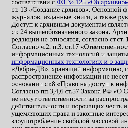
соответствии с
ФЗ № 125 «Об архивном
ст. 13 «Создание архивов». Основной ф
журналов, изданные книги, а также ру
Доступ к архивным документам являетс
ст. 24 вышеобозначенного закона. Арх
редакции не относятся, согласно ст.ст. 
Согласно ч.2. п.3. ст.17 «Ответственн
информационных технологий и защит
информационных технологиях и о защит
«Дебри-ДВ», хранящий информацию, гр
распространение информации не несет.
основании ст.8 «Право на доступ к ин
Согласно пп.3,4,6 ст.57 Закона РФ «О
не несут ответственности за распрост
действительности и порочащих честь и
ущемляющих права и законные интере
злоупотребление свободой массовой ин