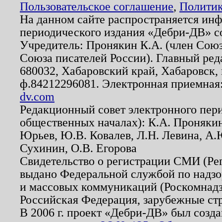
Пользовательское соглашение
,
Политик
На данном сайте распространяется ин
периодического издания «Дебри-ДВ» с
Учредитель: Пронякин К.А. (член Союз
Союза писателей России). Главный ред
680032, Хабаровский край, Хабаровск, п
ф.84212296081. Электронная приемная
dv.com
Редакционный совет электронного пер
общественных началах): К.А. Проняки
Юрьев, Ю.В. Ковалев, Л.Н. Левина, А.
Сухинин, О.В. Егорова
Свидетельство о регистрации СМИ (Р
выдано Федеральной службой по надзо
и массовых коммуникаций (Роскомнадзо
Российская Федерация, зарубежные ст
В 2006 г. проект «Дебри-ДВ» был созда