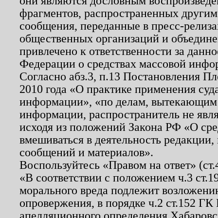
они являются дословным воспроизведе
фрагментов, распространенных другим
сообщения, переданные в пресс-релиза
общественных организаций и объединен
привлечено к ответственности за данн
Федерации о средствах массовой инфо
Согласно абз.3, п.13 Постановления П
2010 года «О практике применения суд
информации», «по делам, вытекающим
информации, распространитель не явл
исходя из положений Закона РФ «О ср
вмешиваться в деятельность редакции, 
сообщений и материалов».
Воспользуйтесь «Правом на ответ» (ст
«В соответствии с положением ч.3 ст.
морального вреда подлежит возложению
опровержения, в порядке ч.2 ст.152 ГК 
апелляционного определения Хабаровско