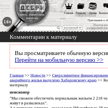
Главная
Разделы
Архив
Коммен
Приглашаем к о
Надоела рек
расширенный пои
Комментарии к материалу
Вы просматриваете обычную версию
Перейти на мобильную версию >>
Главная
>>
Новости
>>
Сверхлимитное финансировани
аварийного жилья выделено Хабаровскому краю
>> Ко
материалу
пенсионер
"Мы сможем обеспечить нормальным жильем 2 218 чел
живут в развалюхах".
А в попугаях длиннее - сказал удав.(Мультфильм; 38 по