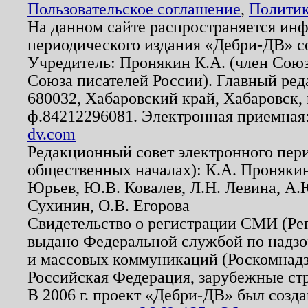
Пользовательское соглашение
,
Политик
На данном сайте распространяется ин
периодического издания «Дебри-ДВ» с
Учредитель: Пронякин К.А. (член Союз
Союза писателей России). Главный ред
680032, Хабаровский край, Хабаровск, п
ф.84212296081. Электронная приемная
dv.com
Редакционный совет электронного пер
общественных началах): К.А. Проняки
Юрьев, Ю.В. Ковалев, Л.Н. Левина, А.
Сухинин, О.В. Егорова
Свидетельство о регистрации СМИ (Р
выдано Федеральной службой по надзо
и массовых коммуникаций (Роскомнадзо
Российская Федерация, зарубежные ст
В 2006 г. проект «Дебри-ДВ» был созда