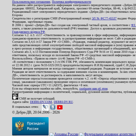
Пользовательское соглашение
,
Политика конфиденциальности
На данном сайте распространяется информация электронного периодического издания «Дебри-Д
редакции: 680032, Хабаровский край, Хабаровск, проспект 60-летия Октября, 88-46, т./ф.8421
Редакционный совет электронного периодического издания «Дебри-ДВ» (на общественных нач
Егорова
Свидетельство о регистрации СМИ (Регистрационный номер)
ЭЛ № ФС77-45537
выдано Федера
Федерация, зарубежные страны.
В 2006 г. проект «Дебри-ДВ» был создан как электронный частный архив, в соответствии с
ФЗ 
книги, а также рукописи по дальневосточной (РФ) тематике. Доступ к архивным документам явля
Гражданского кодекса РФ
.
Согласно ч.2. п.3. ст.17 «Ответственность за правонарушения в сфере информации, информац
гражданско-правовую ответственность за распространение информации не несет. Сайт и редакци
Согласно пп.3,4,6 ст.57 Закона РФ «О СМИ», «Редакция, главный редактор, журналист не несут
либо представляющих собой злоупотребление свободой массовой информации и (или) правами ж
в пресс-релизах и информация государственных, общественных организаций и объединений), кот
Согласно абз.3, п.13 Постановления Пленума Верховного Суда РФ №16 от 15 июня 2010 года 
ответчиком, поскольку исходя из положений Закона РФ «О средствах массовой информации» не 
Воспользуйтесь «Правом на ответ» (ст.46 Закона РФ «О СМИ»).
«В соответствии с положением ч.3 ст.196 ГПК РФ, обязанность компенсации морального вреда п
от 22.08.2012 г. (дело №33-5325/2012) председательствующего И.И.Куликовой, судей С.И.Дор
Мнения авторов материалов не всегда совпадают с позицией редакции. Редакция не вступает в п
Редакция не несет ответственность за содержание внешних ссылок и комментариев. За них отве
ДВ», ответственность за достоверность и наполняемость несут авторы.
Политические опросы/голосования проводятся согласно ч.2. ст.46 «Опросы общественного мнени
(лица), заказавшее (заказавших) проведение опроса и оплатившее (оплативших) указанную публик
Часовой пояс сервера UTC+11 (AEST), фактически +8 мск.
Если вы обнаружили ошибки на сайте, пожалуйста,
сообщите нам об этом
.
Распространение информации о политической, социальной, духовной жизни общества, публикац
СМИ не получает субсидий.
Адреса сайта:
DEBRI-DV.COM
,
DEBRI-DV.RU
.
В социальных сетях:
© Дебри-ДВ, 20.04.2006 - 2026