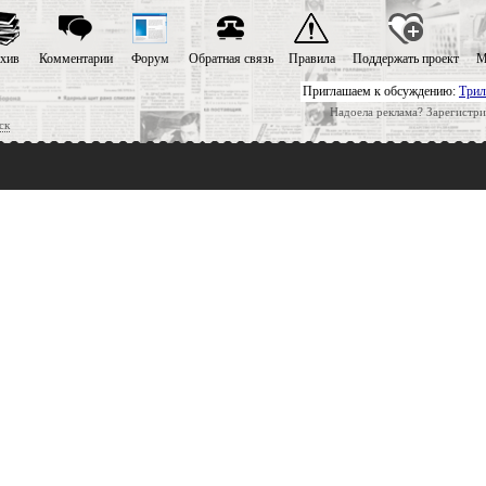
хив
Комментарии
Форум
Обратная связь
Правила
Поддержать проект
М
Приглашаем к обсуждению:
Трил
Надоела реклама? Зарегистри
ск