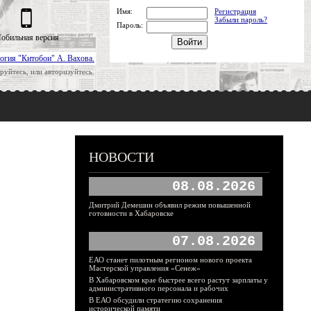
Имя:
Регистрация
Забыли пароль?
Пароль:
обильная версия
огия "Китобои" А. Вахова.
руйтесь, или авторизуйтесь.
НОВОСТИ
08.08.2026
Дмитрий Демешин объявил режим повышенной
готовности в Хабаровске
07.08.2026
ЕАО станет пилотным регионом нового проекта
Мастерской управления «Сенеж»
В Хабаровском крае быстрее всего растут зарплаты у
административного персонала и рабочих
В ЕАО обсудили стратегию сохранения
исторической памяти