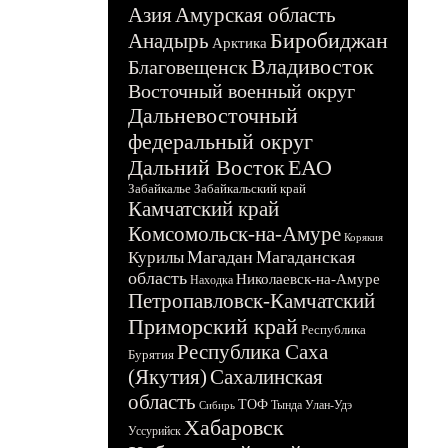
Азия
Амурская область
Биробиджан
Анадырь
Арктика
Владивосток
Благовещенск
Восточный военный округ
Дальневосточный
федеральный округ
Дальний Восток
ЕАО
Забайкалье
Забайкальский край
Камчатский край
Комсомольск-на-Амуре
Корякия
Магадан
Магаданская
Курилы
область
Николаевск-на-Амуре
Находка
Петропавловск-Камчатский
Приморский край
Республика
Республика Саха
Бурятия
(Якутия)
Сахалинская
область
ТОФ
Тында
Улан-Удэ
Сибирь
Хабаровск
Уссурийск