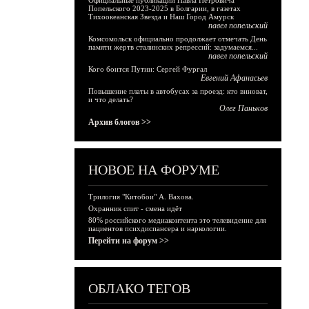
Официальные публикации Павла Петровича
Попельского 2023-2025 в Болгарии, в газетах
Тихоокеанская Звезда и Наш Город Амурск
павел попельский
Комсомольск официально продолжает отмечать День
памяти жертв сталинских репрессий: задумаемся...
павел попельский
Кого боится Путин: Сергей Фургал
Евгений Афанасьев
Повышение платы в автобусах за проезд: кто виноват,
и что делать?
Олег Паньков
Архив блогов >>
НОВОЕ НА ФОРУМЕ
Трилогия "Китобои" А. Вахова.
Охранник спит - смена идёт
80% российского медиаконтента это телевидение для
пациентов психдиспансера и наркологии.
Перейти на форум >>
ОБЛАКО ТЕГОВ