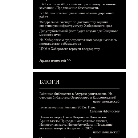
ЕАО - в числе 40 российских регионов-участников
кампании «Продвижение безопасности»
В ЕАО значительно увеличены объемы дорожных
работ
Федеральный эксперт по достоинству оценил
спортивную инфраструктуру Хабаровского края
Дноуглубительный флот будет создан для Северного
морского пути
На Хабаровском судостроительном заводе началось
производство дебаркадеров
ЦУМ в Хабаровске вернули государству
Архив новостей >>
БЛОГИ
Районная библиотека в Амурске уничтожена. На
очереди библиотека Островского в Комсомольске?!
павел попельский
Голая вечеринка Роснано 2015г. Итог.
Евгений Афанасьев
Новые находки Павла Петровича Попельского:
Архив газеты Природа и аномальные явления,
Неизвестная карта НижнеАмурЛага и Последние
выставки автора в Амурске по 2025
павел попельский