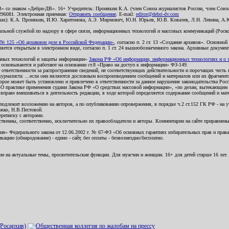
В» со знаком «Дебри-ДВ». 16+ Учредитель: Пронякин К.А. (член Союза журналистов России, член Союза
2296081. Электронная приемная:
Отправить сообщение
. E-mail:
editor@debri-dv.com
алах): К.А. Пронякин, И.Ю. Харитонова, А.Э. Мирмович, Ю.Н. Юрьев, Ю.В. Ковалев, Л.Н. Левина, А.
льной службой по надзору в сфере связи, информационных технологий и массовых коммуникаций (Роском
№ 125 «Об архивном деле в Российской Федерации»
, согласно п. 2 ст. 13 «Создание архивов». Основно
ется открытым в электронном виде, согласно п. 1 ст. 24 вышеобозначенного закона. Архивные документы 
ионных технологий и защиты информации»
Закона РФ «Об информации, информационных технологиях и о за
я основываются и работают на основании ст.8 «Право на доступ к информации» ФЗ-149.
 ответственности за распространение сведений, не соответствующих действительности и порочащих чест
урналиста: ...если они являются дословным воспроизведением сообщений и материалов или их фрагмент
орое может быть установлено и привлечено к ответственности за данное нарушение законодательства Рос
«О практике применения судами Закона РФ «О средствах массовой информации», «по делам, вытекающим 
вправе вмешиваться в деятельность редакции, в ходе которой определяется содержание сообщений и мат
одлежит возложению на авторов, а по опубликованию опровержения, в порядке ч.2 ст.152 ГК РФ - на уч
ожко, Н.В.Пестовой.
ереписку с авторами.
тственны, соответственно, исключительно их правообладатели и авторы. Комментарии на сайте приравне
я» Федерального закона от 12.06.2002 г. № 67-ФЗ «Об основных гарантиях избирательных прав и права н
ацию (обнародование) - едино - сайт, без оплаты - безвозмездно/бесплатно.
ии на актуальные темы, просветительские функции. Для мужчин и женщин. 16+ для детей старше 16 лет.