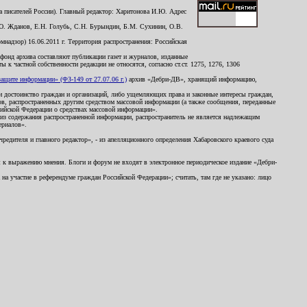
 писателей России). Главный редактор: Харитонова И.Ю. Адрес
Ю. Жданов, Е.Н. Голубь, С.Н. Бурындин, Б.М. Сухинин, О.В.
надзор) 16.06.2011 г. Территория распространения: Российская
й фонд архива составляют публикации газет и журналов, изданные
к частной собственности редакции не относятся, согласно ст.ст. 1275, 1276, 1306
щите информации» (ФЗ-149 от 27.07.06 г.)
архив «Дебри-ДВ», хранящий информацию,
ь и достоинство граждан и организаций, либо ущемляющих права и законные интересы граждан,
ов, распространенных другим средством массовой информации (а также сообщения, переданные
сийской Федерации о средствах массовой информации».
из содержания распространенной информации, распространитель не является надлежащим
ериалов».
редителя и главного редактор», - из апелляционного определения Хабаровского краевого суда
ны к выражению мнения. Блоги и форум не входят в электронное периодическое издание «Дебри-
а участие в референдуме граждан Российской Федерации»; считать, там где не указано: лицо