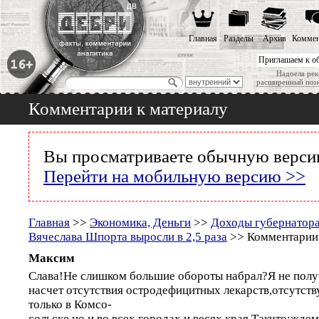
Главная
Разделы
Архив
Коммен
Приглашаем к о
Надоела рек
расширенный пои
Комментарии к материалу
Вы просматриваете обычную версию
Перейти на мобильную версию >>
Главная
>>
Экономика, Деньги
>>
Доходы губернатора
Вячеслава Шпорта выросли в 2,5 раза
>> Комментарии 
Максим
Слава!Не слишком большие обороты набрал?Я не получ
насчет отсутствия остродефицитных лекарств,отсутс
только в Комсо-
сольске,но и во всех городах и весях края.Такчто:жде