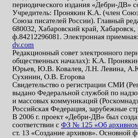
периодического издания «Дебри-ДВ» с
Учредитель: Пронякин К.А. (член Союз
Союза писателей России). Главный ред
680032, Хабаровский край, Хабаровск, п
ф.84212296081. Электронная приемная
dv.com
Редакционный совет электронного пер
общественных началах): К.А. Проняки
Юрьев, Ю.В. Ковалев, Л.Н. Левина, А.
Сухинин, О.В. Егорова
Свидетельство о регистрации СМИ (Р
выдано Федеральной службой по надзо
и массовых коммуникаций (Роскомнадзо
Российская Федерация, зарубежные ст
В 2006 г. проект «Дебри-ДВ» был созда
соответствии с
ФЗ № 125 «Об архивном
ст. 13 «Создание архивов». Основной ф