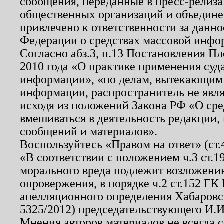
сообщения, переданные в пресс-релиза
общественных организаций и объединен
привлечено к ответственности за данн
Федерации о средствах массовой инфо
Согласно абз.3, п.13 Постановления П
2010 года «О практике применения суд
информации», «по делам, вытекающим
информации, распространитель не явл
исходя из положений Закона РФ «О ср
вмешиваться в деятельность редакции, 
сообщений и материалов».
Воспользуйтесь «Правом на ответ» (ст
«В соответствии с положением ч.3 ст.
морального вреда подлежит возложению
опровержения, в порядке ч.2 ст.152 ГК 
апелляционного определения Хабаровско
5325/2012) председательствующего И.И
Мнения авторов материалов не всегда 