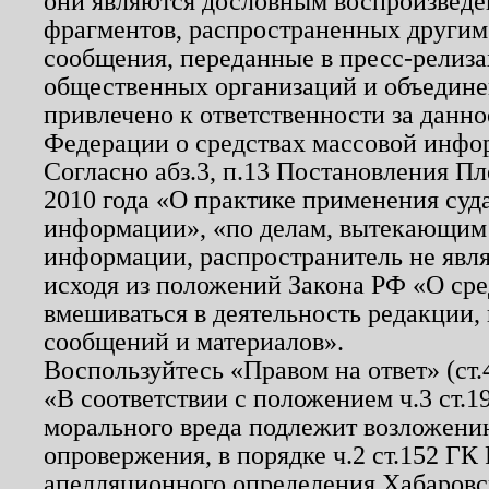
они являются дословным воспроизведе
фрагментов, распространенных другим
сообщения, переданные в пресс-релиза
общественных организаций и объединен
привлечено к ответственности за данн
Федерации о средствах массовой инфо
Согласно абз.3, п.13 Постановления П
2010 года «О практике применения суд
информации», «по делам, вытекающим
информации, распространитель не явл
исходя из положений Закона РФ «О ср
вмешиваться в деятельность редакции, 
сообщений и материалов».
Воспользуйтесь «Правом на ответ» (ст
«В соответствии с положением ч.3 ст.
морального вреда подлежит возложению
опровержения, в порядке ч.2 ст.152 ГК 
апелляционного определения Хабаровско