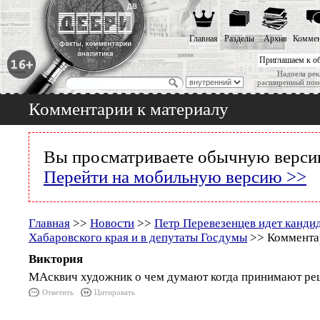
Главная
Разделы
Архив
Коммен
Приглашаем к о
Надоела рек
расширенный пои
Комментарии к материалу
Вы просматриваете обычную версию
Перейти на мобильную версию >>
Главная
>>
Новости
>>
Петр Перевезенцев идет канди
Хабаровского края и в депутаты Госдумы
>> Комментар
Виктория
МАсквич художник о чем думают когда принимают ре
Ответить
Цитировать