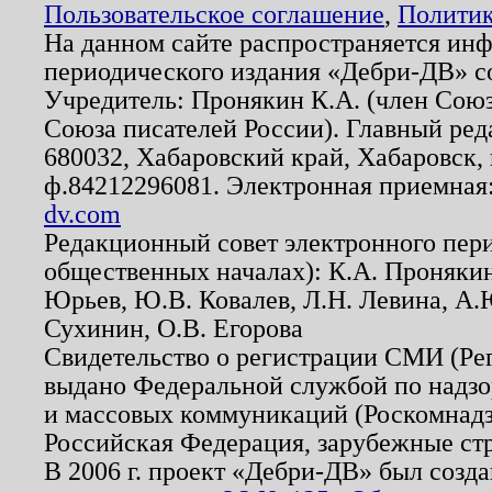
Пользовательское соглашение
,
Политик
На данном сайте распространяется ин
периодического издания «Дебри-ДВ» с
Учредитель: Пронякин К.А. (член Союз
Союза писателей России). Главный ред
680032, Хабаровский край, Хабаровск, п
ф.84212296081. Электронная приемная
dv.com
Редакционный совет электронного пер
общественных началах): К.А. Проняки
Юрьев, Ю.В. Ковалев, Л.Н. Левина, А.
Сухинин, О.В. Егорова
Свидетельство о регистрации СМИ (Р
выдано Федеральной службой по надзо
и массовых коммуникаций (Роскомнадзо
Российская Федерация, зарубежные ст
В 2006 г. проект «Дебри-ДВ» был созда