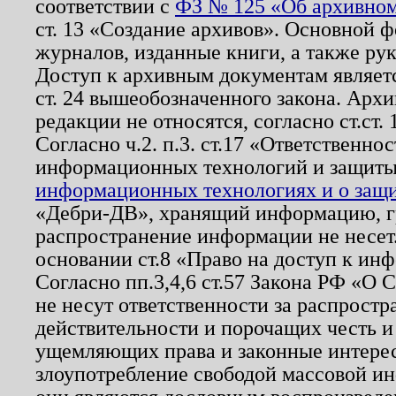
соответствии с
ФЗ № 125 «Об архивном
ст. 13 «Создание архивов». Основной ф
журналов, изданные книги, а также ру
Доступ к архивным документам являетс
ст. 24 вышеобозначенного закона. Арх
редакции не относятся, согласно ст.ст. 
Согласно ч.2. п.3. ст.17 «Ответственн
информационных технологий и защит
информационных технологиях и о защит
«Дебри-ДВ», хранящий информацию, гр
распространение информации не несет.
основании ст.8 «Право на доступ к ин
Согласно пп.3,4,6 ст.57 Закона РФ «О
не несут ответственности за распрост
действительности и порочащих честь и
ущемляющих права и законные интере
злоупотребление свободой массовой ин