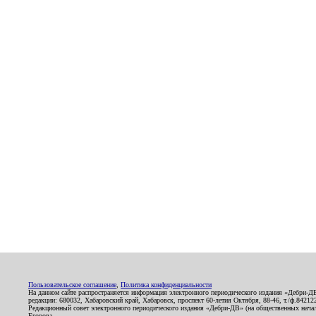
Пользовательское соглашение
,
Политика конфиденциальности
На данном сайте распространяется информация электронного периодического издания «Дебри-Д
редакции: 680032, Хабаровский край, Хабаровск, проспект 60-летия Октября, 88-46, т./ф.8421
Редакционный совет электронного периодического издания «Дебри-ДВ» (на общественных нач
Егорова