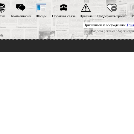
хив
Комментарии
Форум
Обратная связь
Правила
Поддержать проект
М
Приглашаем к обсуждению:
Трил
Надоела реклама? Зарегистри
ск