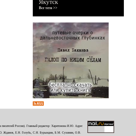
Якутск
Все теги >>
 писателей России). Главный редактор: Харитонова И.Ю. Адрес
Ю. Жданов, Е.Н. Голубь, С.Н. Бурындин, Б.М. Сухинин, О.В.