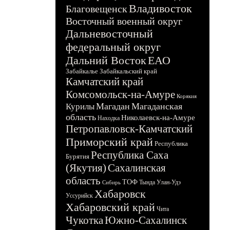
Владивосток
Благовещенск
Восточный военный округ
Дальневосточный
федеральный округ
Дальний Восток
ЕАО
Забайкалье
Забайкальский край
Камчатский край
Комсомольск-на-Амуре
Корякия
Магадан
Магаданская
Курилы
область
Николаевск-на-Амуре
Находка
Петропавловск-Камчатский
Приморский край
Республика
Республика Саха
Бурятия
(Якутия)
Сахалинская
область
ТОФ
Тында
Улан-Удэ
Сибирь
Хабаровск
Уссурийск
Хабаровский край
Чита
Чукотка
Южно-Сахалинск