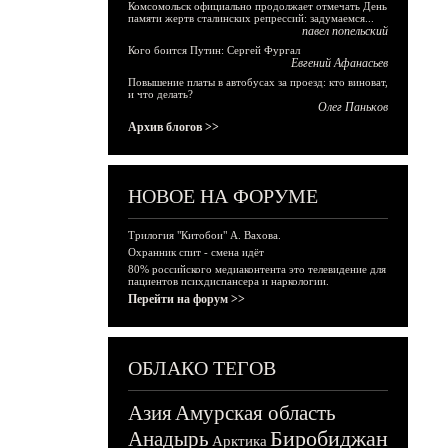
Комсомольск официально продолжает отмечать День
памяти жертв сталинских репрессий: задумаемся...
павел попельский
Кого боится Путин: Сергей Фургал
Евгений Афанасьев
Повышение платы в автобусах за проезд: кто виноват,
и что делать?
Олег Паньков
Архив блогов >>
НОВОЕ НА ФОРУМЕ
Трилогия "Китобои" А. Вахова.
Охранник спит - смена идёт
80% российского медиаконтента это телевидение для
пациентов психдиспансера и наркологии.
Перейти на форум >>
ОБЛАКО ТЕГОВ
Азия
Амурская область
Биробиджан
Анадырь
Арктика