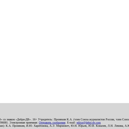
В» со знаком «Дебри-ДВ». 16+ Учредитель: Пронякин К.А. (член Союза журналистов России, член Союза
2296081. Электронная приемная:
Отправить сообщение
. E-mail:
editor@debri-dv.com
алах): К.А. Пронякин, И.Ю. Харитонова, А.Э. Мирмович, Ю.Н. Юрьев, Ю.В. Ковалев, Л.Н. Левина, А.