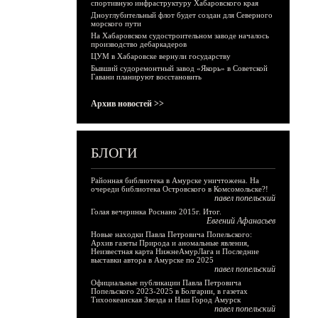
спортивную инфраструктуру Хабаровского края
Дноуглубительный флот будет создан для Северного
морского пути
На Хабаровском судостроительном заводе началось
производство дебаркадеров
ЦУМ в Хабаровске вернули государству
Бывший судоремонтный завод «Якорь» в Советской
Гавани планируют восстановить
Архив новостей >>
БЛОГИ
Районная библиотека в Амурске уничтожена. На
очереди библиотека Островского в Комсомольске?!
павел попельский
Голая вечеринка Роснано 2015г. Итог.
Евгений Афанасьев
Новые находки Павла Петровича Попельского:
Архив газеты Природа и аномальные явления,
Неизвестная карта НижнеАмурЛага и Последние
выставки автора в Амурске по 2025
павел попельский
Официальные публикации Павла Петровича
Попельского 2023-2025 в Болгарии, в газетах
Тихоокеанская Звезда и Наш Город Амурск
павел попельский