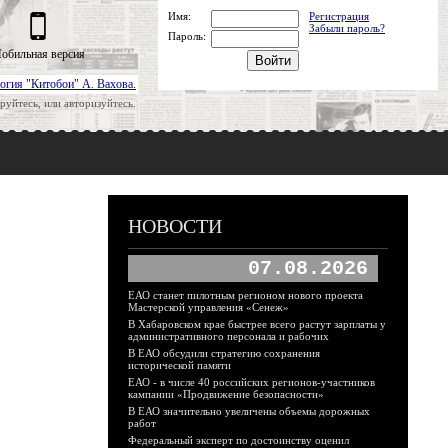
Имя:
Регистрация
Забыли пароль?
Пароль:
обильная версия
огия "Китобои" А. Вахова.
руйтесь, или авторизуйтесь.
НОВОСТИ
07.08.2026
ЕАО станет пилотным регионом нового проекта
Мастерской управления «Сенеж»
В Хабаровском крае быстрее всего растут зарплаты у
административного персонала и рабочих
В ЕАО обсудили стратегию сохранения
исторической памяти
ЕАО - в числе 40 российских регионов-участников
кампании «Продвижение безопасности»
В ЕАО значительно увеличены объемы дорожных
работ
Федеральный эксперт по достоинству оценил