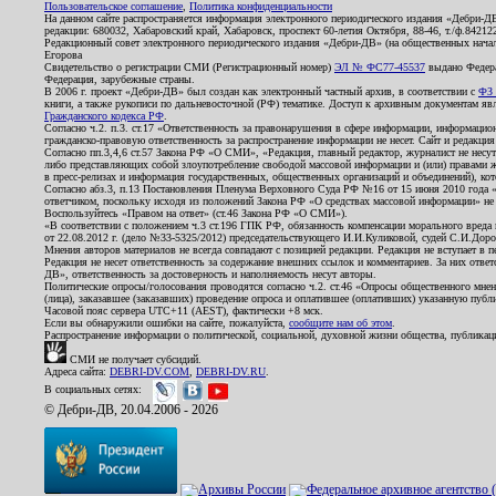
Пользовательское соглашение
,
Политика конфиденциальности
На данном сайте распространяется информация электронного периодического издания «Дебри-Д
редакции: 680032, Хабаровский край, Хабаровск, проспект 60-летия Октября, 88-46, т./ф.8421
Редакционный совет электронного периодического издания «Дебри-ДВ» (на общественных нач
Егорова
Свидетельство о регистрации СМИ (Регистрационный номер)
ЭЛ № ФС77-45537
выдано Федера
Федерация, зарубежные страны.
В 2006 г. проект «Дебри-ДВ» был создан как электронный частный архив, в соответствии с
ФЗ 
книги, а также рукописи по дальневосточной (РФ) тематике. Доступ к архивным документам явля
Гражданского кодекса РФ
.
Согласно ч.2. п.3. ст.17 «Ответственность за правонарушения в сфере информации, информац
гражданско-правовую ответственность за распространение информации не несет. Сайт и редакци
Согласно пп.3,4,6 ст.57 Закона РФ «О СМИ», «Редакция, главный редактор, журналист не несут
либо представляющих собой злоупотребление свободой массовой информации и (или) правами ж
в пресс-релизах и информация государственных, общественных организаций и объединений), кот
Согласно абз.3, п.13 Постановления Пленума Верховного Суда РФ №16 от 15 июня 2010 года 
ответчиком, поскольку исходя из положений Закона РФ «О средствах массовой информации» не 
Воспользуйтесь «Правом на ответ» (ст.46 Закона РФ «О СМИ»).
«В соответствии с положением ч.3 ст.196 ГПК РФ, обязанность компенсации морального вреда п
от 22.08.2012 г. (дело №33-5325/2012) председательствующего И.И.Куликовой, судей С.И.Дор
Мнения авторов материалов не всегда совпадают с позицией редакции. Редакция не вступает в п
Редакция не несет ответственность за содержание внешних ссылок и комментариев. За них отве
ДВ», ответственность за достоверность и наполняемость несут авторы.
Политические опросы/голосования проводятся согласно ч.2. ст.46 «Опросы общественного мнени
(лица), заказавшее (заказавших) проведение опроса и оплатившее (оплативших) указанную публик
Часовой пояс сервера UTC+11 (AEST), фактически +8 мск.
Если вы обнаружили ошибки на сайте, пожалуйста,
сообщите нам об этом
.
Распространение информации о политической, социальной, духовной жизни общества, публикац
СМИ не получает субсидий.
Адреса сайта:
DEBRI-DV.COM
,
DEBRI-DV.RU
.
В социальных сетях:
© Дебри-ДВ, 20.04.2006 - 2026