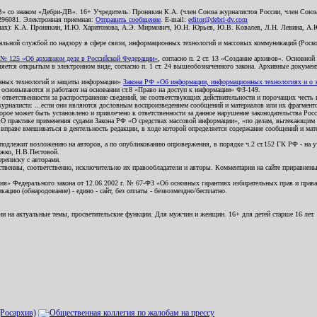
В» со знаком «Дебри-ДВ». 16+ Учредитель: Пронякин К.А. (член Союза журналистов России, член Союза
2296081. Электронная приемная:
Отправить сообщение
. E-mail:
editor@debri-dv.com
алах): К.А. Пронякин, И.Ю. Харитонова, А.Э. Мирмович, Ю.Н. Юрьев, Ю.В. Ковалев, Л.Н. Левина, А.
льной службой по надзору в сфере связи, информационных технологий и массовых коммуникаций (Роском
№ 125 «Об архивном деле в Российской Федерации»
, согласно п. 2 ст. 13 «Создание архивов». Основно
ется открытым в электронном виде, согласно п. 1 ст. 24 вышеобозначенного закона. Архивные документы 
ионных технологий и защиты информации»
Закона РФ «Об информации, информационных технологиях и о за
я основываются и работают на основании ст.8 «Право на доступ к информации» ФЗ-149.
 ответственности за распространение сведений, не соответствующих действительности и порочащих чест
урналиста: ...если они являются дословным воспроизведением сообщений и материалов или их фрагмент
орое может быть установлено и привлечено к ответственности за данное нарушение законодательства Рос
«О практике применения судами Закона РФ «О средствах массовой информации», «по делам, вытекающим 
вправе вмешиваться в деятельность редакции, в ходе которой определяется содержание сообщений и мат
одлежит возложению на авторов, а по опубликованию опровержения, в порядке ч.2 ст.152 ГК РФ - на уч
ожко, Н.В.Пестовой.
ереписку с авторами.
тственны, соответственно, исключительно их правообладатели и авторы. Комментарии на сайте приравне
я» Федерального закона от 12.06.2002 г. № 67-ФЗ «Об основных гарантиях избирательных прав и права н
ацию (обнародование) - едино - сайт, без оплаты - безвозмездно/бесплатно.
ии на актуальные темы, просветительские функции. Для мужчин и женщин. 16+ для детей старше 16 лет.