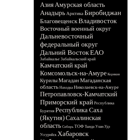
Азия
Амурская область
Биробиджан
Анадырь
Арктика
Владивосток
Благовещенск
Восточный военный округ
Дальневосточный
федеральный округ
Дальний Восток
ЕАО
Забайкалье
Забайкальский край
Камчатский край
Комсомольск-на-Амуре
Корякия
Магадан
Магаданская
Курилы
область
Николаевск-на-Амуре
Находка
Петропавловск-Камчатский
Приморский край
Республика
Республика Саха
Бурятия
(Якутия)
Сахалинская
область
ТОФ
Тында
Улан-Удэ
Сибирь
Хабаровск
Уссурийск