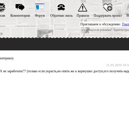
хив
Комментарии
Форум
Обратная связь
Правила
Поддержать проект
М
Приглашаем к обсуждению:
Трил
Надоела реклама? Зарегистри
ск
материалу
21.05.2010 10:5
е заработать!!! (только если украсть,но опять же к кормушке доступ,его получить надо