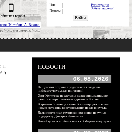
Имя:
Регистрация
Забыли пароль?
Пароль:
обильная версия
огия "Китобои" А. Вахова.
руйтесь, или авторизуйтесь.
НОВОСТИ
0:11
!!!)
06.08.2026
На Русском острове продолжается создание
инфраструктуры для инноваций
Олег Кожемяко представил новые инициативы по
развитию горнолыжного туризма в России
В краевой больнице имени Владимирцева освоили
новую методику восстановления после инсульта
Дальневосточная студия кинохроники получила
поддержку Дмитрия Демешина
Новый циклон приближается к Хабаровскому краю