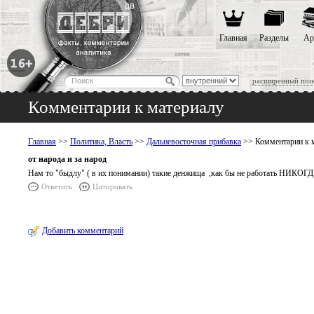
Главная
Разделы
Ар
расширенный пои
Комментарии к материалу
Главная
>>
Политика, Власть
>>
Дальневосточная прибавка
>> Комментарии к 
от народа и за народ
Нам то "быдлу" ( в их понимании) такие денжища ,как бы не работать НИКОГДА н
Ответить
Цитировать
Добавить комментарий