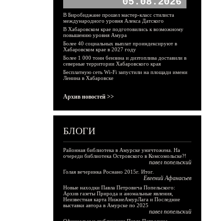
05.08.2026
В Биробиджане прошел мастер-класс стилиста
международного уровня Алекса Датского
В Хабаровском крае подготовились к возможному
повышению уровня Амура
Более 40 социальных выплат проиндексируют в
Хабаровском крае в 2027 году
Более 1 000 тонн бензина и дизтоплива доставили в
северные территории Хабаровского края
Бесплатную сеть Wi-Fi запустили на площади имени
Ленина в Хабаровске
Архив новостей >>
БЛОГИ
Районная библиотека в Амурске уничтожена. На
очереди библиотека Островского в Комсомольске?!
павел попельский
Голая вечеринка Роснано 2015г. Итог.
Евгений Афанасьев
Новые находки Павла Петровича Попельского:
Архив газеты Природа и аномальные явления,
Неизвестная карта НижнеАмурЛага и Последние
выставки автора в Амурске по 2025
павел попельский