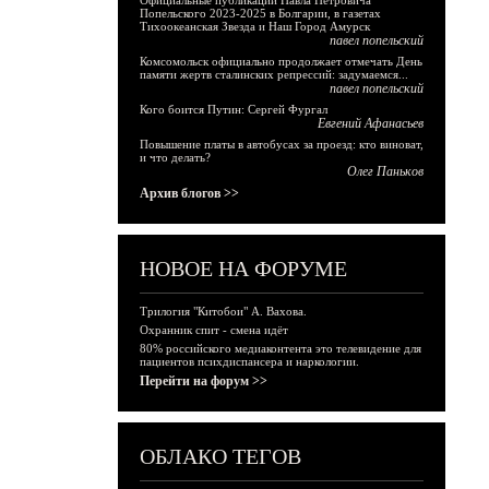
Официальные публикации Павла Петровича
Попельского 2023-2025 в Болгарии, в газетах
Тихоокеанская Звезда и Наш Город Амурск
павел попельский
Комсомольск официально продолжает отмечать День
памяти жертв сталинских репрессий: задумаемся...
павел попельский
Кого боится Путин: Сергей Фургал
Евгений Афанасьев
Повышение платы в автобусах за проезд: кто виноват,
и что делать?
Олег Паньков
Архив блогов >>
НОВОЕ НА ФОРУМЕ
Трилогия "Китобои" А. Вахова.
Охранник спит - смена идёт
80% российского медиаконтента это телевидение для
пациентов психдиспансера и наркологии.
Перейти на форум >>
ОБЛАКО ТЕГОВ