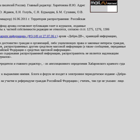
 писателей России). Главный редактор: Харитонова И.Ю. Адрес
Ю. Жданов, Е.Н. Голубь, С.Н. Бурындин, Б.М. Сухинин, О.В.
надзор) 16.06.2011 г. Территория распространения: Российская
й фонд архива составляют публикации газет и журналов, изданные
к частной собственности редакции не относятся, согласно ст.ст. 1275, 1276, 1306
щите информации» (ФЗ-149 от 27.07.06 г.)
архив «Дебри-ДВ», хранящий информацию,
ь и достоинство граждан и организаций, либо ущемляющих права и законные интересы граждан,
ов, распространенных другим средством массовой информации (а также сообщения, переданные
сийской Федерации о средствах массовой информации».
из содержания распространенной информации, распространитель не является надлежащим
ериалов».
редителя и главного редактор», - из апелляционного определения Хабаровского краевого суда
ны к выражению мнения. Блоги и форум не входят в электронное периодическое издание «Дебри-
а участие в референдуме граждан Российской Федерации»; считать, там где не указано: лицо