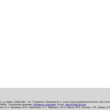
В» со знаком «Дебри-ДВ». 16+ Учредитель: Пронякин К.А. (член Союза журналистов России, член Союза
2296081. Электронная приемная:
Отправить сообщение
. E-mail:
editor@debri-dv.com
алах): К.А. Пронякин, И.Ю. Харитонова, А.Э. Мирмович, Ю.Н. Юрьев, Ю.В. Ковалев, Л.Н. Левина, А.