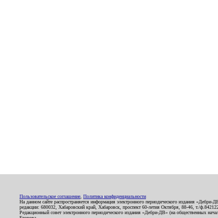
Пользовательское соглашение
,
Политика конфиденциальности
На данном сайте распространяется информация электронного периодического издания «Дебри-Д
редакции: 680032, Хабаровский край, Хабаровск, проспект 60-летия Октября, 88-46, т./ф.8421
Редакционный совет электронного периодического издания «Дебри-ДВ» (на общественных нач
Егорова