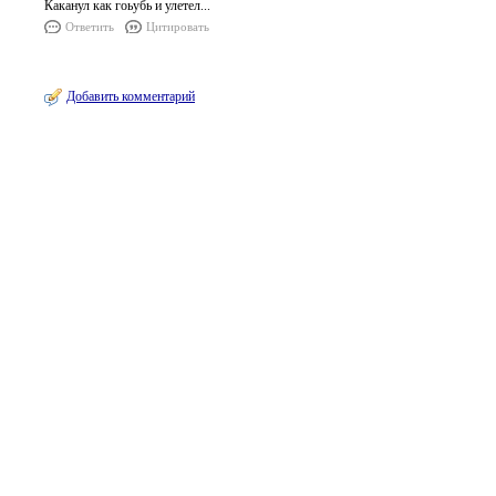
Каканул как гоьубь и улетел...
Ответить
Цитировать
Добавить комментарий