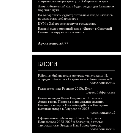
спортивную инфраструктуру Хабаровского края
Дноуглубительный флот будет создан для Северного
морского пути
На Хабаровском судостроительном заводе началось
производство дебаркадеров
ЦУМ в Хабаровске вернули государству
Бывший судоремонтный завод «Якорь» в Советской
Гавани планируют восстановить
Архив новостей >>
БЛОГИ
Районная библиотека в Амурске уничтожена. На
очереди библиотека Островского в Комсомольске?!
павел попельский
Голая вечеринка Роснано 2015г. Итог.
Евгений Афанасьев
Новые находки Павла Петровича Попельского:
Архив газеты Природа и аномальные явления,
Неизвестная карта НижнеАмурЛага и Последние
выставки автора в Амурске по 2025
павел попельский
Официальные публикации Павла Петровича
Попельского 2023-2025 в Болгарии, в газетах
Тихоокеанская Звезда и Наш Город Амурск
павел попельский