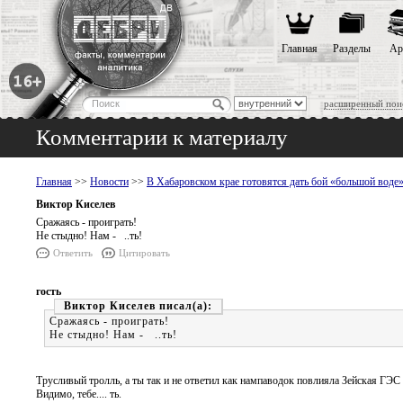
Главная
Разделы
Ар
расширенный пои
Комментарии к материалу
Главная
>>
Новости
>>
В Хабаровском крае готовятся дать бой «большой воде
Виктор Киселев
Сражаясь - проиграть!
Не стыдно! Нам - ..ть!
Ответить
Цитировать
гость
Виктор Киселев
Сражаясь - проиграть!
Не стыдно! Нам - ..ть!
Трусливый тролль, а ты так и не ответил как нампаводок повлияла Зейская ГЭС
Видимо, тебе.... ть.