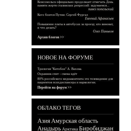
Комсомольск официально продолжает отмечать День
памяти жертв сталинских репрессий: задумаемся...
павел попельский
Кого боится Путин: Сергей Фургал
Евгений Афанасьев
Повышение платы в автобусах за проезд: кто виноват,
и что делать?
Олег Паньков
Архив блогов >>
НОВОЕ НА ФОРУМЕ
Трилогия "Китобои" А. Вахова.
Охранник спит - смена идёт
80% российского медиаконтента это телевидение для
пациентов психдиспансера и наркологии.
Перейти на форум >>
ОБЛАКО ТЕГОВ
Азия
Амурская область
Биробиджан
Анадырь
Арктика