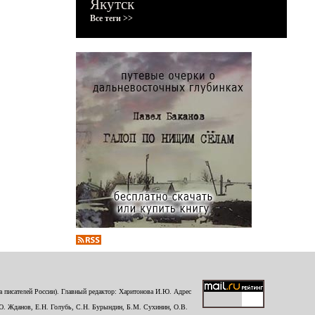
Якутск
Все теги >>
 писателей России). Главный редактор: Харитонова И.Ю. Адрес
Ю. Жданов, Е.Н. Голубь, С.Н. Бурындин, Б.М. Сухинин, О.В.