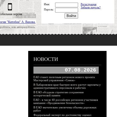
Имя:
Регистрация
Забыли пароль?
Пароль:
обильная версия
огия "Китобои" А. Вахова.
руйтесь, или авторизуйтесь.
НОВОСТИ
07.08.2026
ЕАО станет пилотным регионом нового проекта
Мастерской управления «Сенеж»
В Хабаровском крае быстрее всего растут зарплаты у
административного персонала и рабочих
В ЕАО обсудили стратегию сохранения
исторической памяти
ЕАО - в числе 40 российских регионов-участников
кампании «Продвижение безопасности»
В ЕАО значительно увеличены объемы дорожных
работ
Федеральный эксперт по достоинству оценил