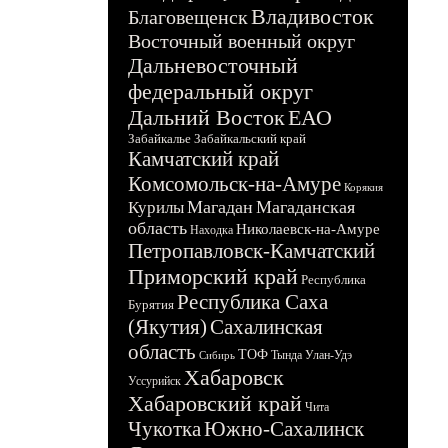
Владивосток
Благовещенск
Восточный военный округ
Дальневосточный
федеральный округ
Дальний Восток
ЕАО
Забайкалье
Забайкальский край
Камчатский край
Комсомольск-на-Амуре
Корякия
Магадан
Магаданская
Курилы
область
Николаевск-на-Амуре
Находка
Петропавловск-Камчатский
Приморский край
Республика
Республика Саха
Бурятия
(Якутия)
Сахалинская
область
ТОФ
Тында
Улан-Удэ
Сибирь
Хабаровск
Уссурийск
Хабаровский край
Чита
Чукотка
Южно-Сахалинск