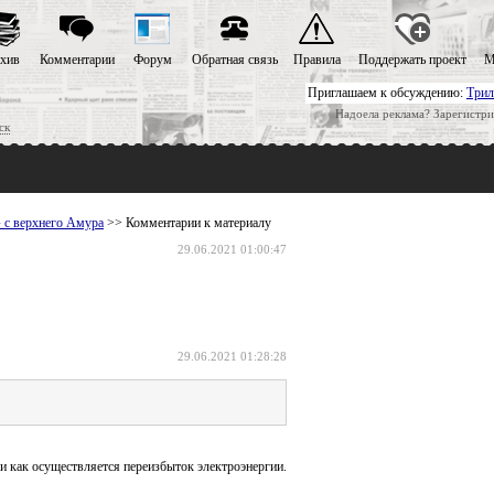
хив
Комментарии
Форум
Обратная связь
Правила
Поддержать проект
М
Приглашаем к обсуждению:
Трил
Надоела реклама? Зарегистри
ск
» с верхнего Амура
>> Комментарии к материалу
29.06.2021 01:00:47
29.06.2021 01:28:28
 и как осуществляется переизбыток электроэнергии.