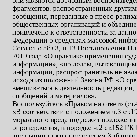
они являются дословным воспроизведе
фрагментов, распространенных другим
сообщения, переданные в пресс-релиза
общественных организаций и объединен
привлечено к ответственности за данн
Федерации о средствах массовой инфо
Согласно абз.3, п.13 Постановления П
2010 года «О практике применения суд
информации», «по делам, вытекающим
информации, распространитель не явл
исходя из положений Закона РФ «О ср
вмешиваться в деятельность редакции, 
сообщений и материалов».
Воспользуйтесь «Правом на ответ» (ст
«В соответствии с положением ч.3 ст.
морального вреда подлежит возложению
опровержения, в порядке ч.2 ст.152 ГК 
апелляционного определения Хабаровско