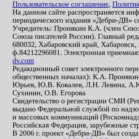
Пользовательское соглашение
,
Политик
На данном сайте распространяется ин
периодического издания «Дебри-ДВ» с
Учредитель: Пронякин К.А. (член Союз
Союза писателей России). Главный ред
680032, Хабаровский край, Хабаровск, п
ф.84212296081. Электронная приемная
dv.com
Редакционный совет электронного пер
общественных началах): К.А. Проняки
Юрьев, Ю.В. Ковалев, Л.Н. Левина, А.
Сухинин, О.В. Егорова
Свидетельство о регистрации СМИ (Р
выдано Федеральной службой по надзо
и массовых коммуникаций (Роскомнадзо
Российская Федерация, зарубежные ст
В 2006 г. проект «Дебри-ДВ» был созда