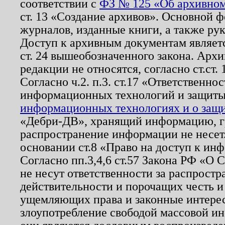
соответствии с
ФЗ № 125 «Об архивном
ст. 13 «Создание архивов». Основной ф
журналов, изданные книги, а также ру
Доступ к архивным документам являетс
ст. 24 вышеобозначенного закона. Арх
редакции не относятся, согласно ст.ст. 
Согласно ч.2. п.3. ст.17 «Ответственн
информационных технологий и защит
информационных технологиях и о защит
«Дебри-ДВ», хранящий информацию, гр
распространение информации не несет.
основании ст.8 «Право на доступ к ин
Согласно пп.3,4,6 ст.57 Закона РФ «О
не несут ответственности за распрост
действительности и порочащих честь и
ущемляющих права и законные интере
злоупотребление свободой массовой ин