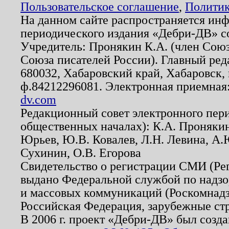
Пользовательское соглашение
,
Политик
На данном сайте распространяется ин
периодического издания «Дебри-ДВ» с
Учредитель: Пронякин К.А. (член Союз
Союза писателей России). Главный ред
680032, Хабаровский край, Хабаровск, п
ф.84212296081. Электронная приемная
dv.com
Редакционный совет электронного пер
общественных началах): К.А. Проняки
Юрьев, Ю.В. Ковалев, Л.Н. Левина, А.
Сухинин, О.В. Егорова
Свидетельство о регистрации СМИ (Р
выдано Федеральной службой по надзо
и массовых коммуникаций (Роскомнадзо
Российская Федерация, зарубежные ст
В 2006 г. проект «Дебри-ДВ» был созда