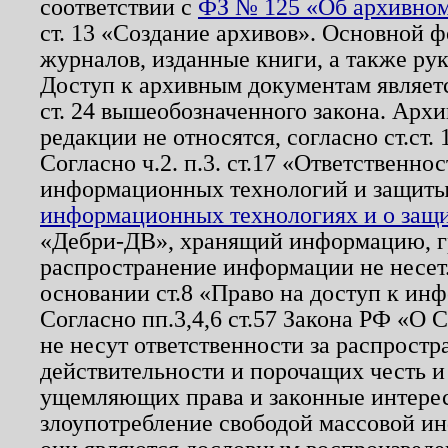
соответствии с
ФЗ № 125 «Об архивном
ст. 13 «Создание архивов». Основной ф
журналов, изданные книги, а также ру
Доступ к архивным документам являетс
ст. 24 вышеобозначенного закона. Арх
редакции не относятся, согласно ст.ст. 
Согласно ч.2. п.3. ст.17 «Ответственн
информационных технологий и защит
информационных технологиях и о защит
«Дебри-ДВ», хранящий информацию, гр
распространение информации не несет.
основании ст.8 «Право на доступ к ин
Согласно пп.3,4,6 ст.57 Закона РФ «О
не несут ответственности за распрост
действительности и порочащих честь и
ущемляющих права и законные интере
злоупотребление свободой массовой ин