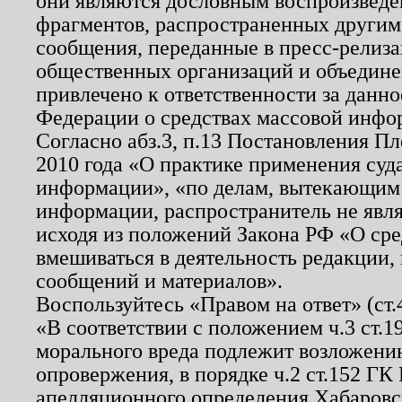
они являются дословным воспроизведе
фрагментов, распространенных другим
сообщения, переданные в пресс-релиза
общественных организаций и объединен
привлечено к ответственности за данн
Федерации о средствах массовой инфо
Согласно абз.3, п.13 Постановления П
2010 года «О практике применения суд
информации», «по делам, вытекающим
информации, распространитель не явл
исходя из положений Закона РФ «О ср
вмешиваться в деятельность редакции, 
сообщений и материалов».
Воспользуйтесь «Правом на ответ» (ст
«В соответствии с положением ч.3 ст.
морального вреда подлежит возложению
опровержения, в порядке ч.2 ст.152 ГК 
апелляционного определения Хабаровско