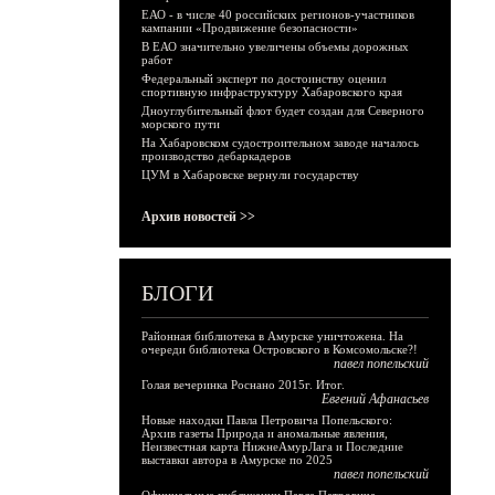
ЕАО - в числе 40 российских регионов-участников
кампании «Продвижение безопасности»
В ЕАО значительно увеличены объемы дорожных
работ
Федеральный эксперт по достоинству оценил
спортивную инфраструктуру Хабаровского края
Дноуглубительный флот будет создан для Северного
морского пути
На Хабаровском судостроительном заводе началось
производство дебаркадеров
ЦУМ в Хабаровске вернули государству
Архив новостей >>
БЛОГИ
Районная библиотека в Амурске уничтожена. На
очереди библиотека Островского в Комсомольске?!
павел попельский
Голая вечеринка Роснано 2015г. Итог.
Евгений Афанасьев
Новые находки Павла Петровича Попельского:
Архив газеты Природа и аномальные явления,
Неизвестная карта НижнеАмурЛага и Последние
выставки автора в Амурске по 2025
павел попельский