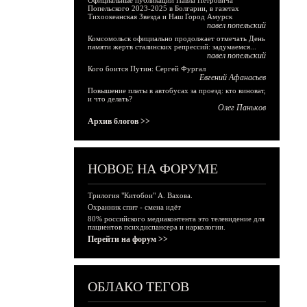
Официальные публикации Павла Петровича
Попельского 2023-2025 в Болгарии, в газетах
Тихоокеанская Звезда и Наш Город Амурск
павел попельский
Комсомольск официально продолжает отмечать День
памяти жертв сталинских репрессий: задумаемся...
павел попельский
Кого боится Путин: Сергей Фургал
Евгений Афанасьев
Повышение платы в автобусах за проезд: кто виноват,
и что делать?
Олег Паньков
Архив блогов >>
НОВОЕ НА ФОРУМЕ
Трилогия "Китобои" А. Вахова.
Охранник спит - смена идёт
80% российского медиаконтента это телевидение для
пациентов психдиспансера и наркологии.
Перейти на форум >>
ОБЛАКО ТЕГОВ