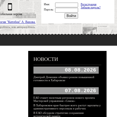
Имя:
Регистрация
Забыли пароль?
Пароль:
обильная версия
огия "Китобои" А. Вахова.
руйтесь, или авторизуйтесь.
НОВОСТИ
08.08.2026
Дмитрий Демешин объявил режим повышенной
готовности в Хабаровске
07.08.2026
ЕАО станет пилотным регионом нового проекта
Мастерской управления «Сенеж»
В Хабаровском крае быстрее всего растут зарплаты у
административного персонала и рабочих
В ЕАО обсудили стратегию сохранения
исторической памяти