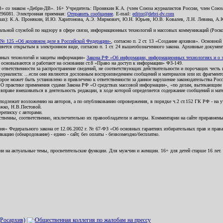
В» со знаком «Дебри-ДВ». 16+ Учредитель: Пронякин К.А. (член Союза журналистов России, член Союза
2296081. Электронная приемная:
Отправить сообщение
. E-mail:
editor@debri-dv.com
алах): К.А. Пронякин, И.Ю. Харитонова, А.Э. Мирмович, Ю.Н. Юрьев, Ю.В. Ковалев, Л.Н. Левина, А.
льной службой по надзору в сфере связи, информационных технологий и массовых коммуникаций (Роском
№ 125 «Об архивном деле в Российской Федерации»
, согласно п. 2 ст. 13 «Создание архивов». Основно
ется открытым в электронном виде, согласно п. 1 ст. 24 вышеобозначенного закона. Архивные документы 
ионных технологий и защиты информации»
Закона РФ «Об информации, информационных технологиях и о за
я основываются и работают на основании ст.8 «Право на доступ к информации» ФЗ-149.
 ответственности за распространение сведений, не соответствующих действительности и порочащих чест
урналиста: ...если они являются дословным воспроизведением сообщений и материалов или их фрагмент
орое может быть установлено и привлечено к ответственности за данное нарушение законодательства Рос
«О практике применения судами Закона РФ «О средствах массовой информации», «по делам, вытекающим 
вправе вмешиваться в деятельность редакции, в ходе которой определяется содержание сообщений и мат
одлежит возложению на авторов, а по опубликованию опровержения, в порядке ч.2 ст.152 ГК РФ - на уч
ожко, Н.В.Пестовой.
ереписку с авторами.
тственны, соответственно, исключительно их правообладатели и авторы. Комментарии на сайте приравне
я» Федерального закона от 12.06.2002 г. № 67-ФЗ «Об основных гарантиях избирательных прав и права н
ацию (обнародование) - едино - сайт, без оплаты - безвозмездно/бесплатно.
ии на актуальные темы, просветительские функции. Для мужчин и женщин. 16+ для детей старше 16 лет.