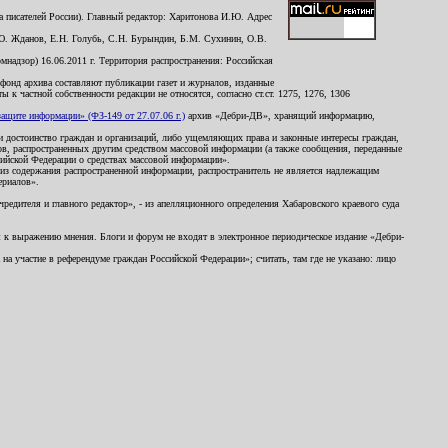
 писателей России). Главный редактор: Харитонова И.Ю. Адрес
Ю. Жданов, Е.Н. Голубь, С.Н. Бурындин, Б.М. Сухинин, О.В.
надзор) 16.06.2011 г. Территория распространения: Российская
й фонд архива составляют публикации газет и журналов, изданные
к частной собственности редакции не относятся, согласно ст.ст. 1275, 1276, 1306
щите информации» (ФЗ-149 от 27.07.06 г.)
архив «Дебри-ДВ», хранящий информацию,
ь и достоинство граждан и организаций, либо ущемляющих права и законные интересы граждан,
ов, распространенных другим средством массовой информации (а также сообщения, переданные
сийской Федерации о средствах массовой информации».
из содержания распространенной информации, распространитель не является надлежащим
ериалов».
редителя и главного редактор», - из апелляционного определения Хабаровского краевого суда
ны к выражению мнения. Блоги и форум не входят в электронное периодическое издание «Дебри-
а участие в референдуме граждан Российской Федерации»; считать, там где не указано: лицо