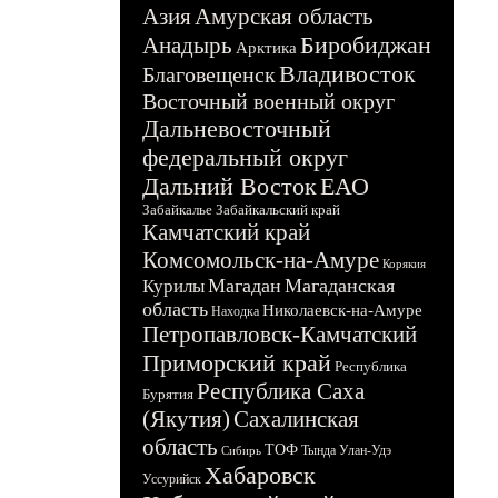
Азия
Амурская область
Биробиджан
Анадырь
Арктика
Владивосток
Благовещенск
Восточный военный округ
Дальневосточный
федеральный округ
Дальний Восток
ЕАО
Забайкалье
Забайкальский край
Камчатский край
Комсомольск-на-Амуре
Корякия
Магадан
Магаданская
Курилы
область
Николаевск-на-Амуре
Находка
Петропавловск-Камчатский
Приморский край
Республика
Республика Саха
Бурятия
(Якутия)
Сахалинская
область
ТОФ
Тында
Улан-Удэ
Сибирь
Хабаровск
Уссурийск