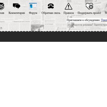
хив
Комментарии
Форум
Обратная связь
Правила
Поддержать проект
М
Приглашаем к обсуждению:
Трил
Надоела реклама? Зарегистри
ск