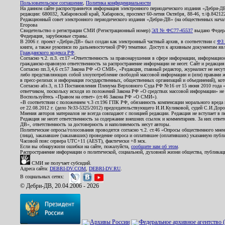
Пользовательское соглашение
,
Политика конфиденциальности
На данном сайте распространяется информация электронного периодического издания «Дебри-Д
редакции: 680032, Хабаровский край, Хабаровск, проспект 60-летия Октября, 88-46, т./ф.8421
Редакционный совет электронного периодического издания «Дебри-ДВ» (на общественных нач
Егорова
Свидетельство о регистрации СМИ (Регистрационный номер)
ЭЛ № ФС77-45537
выдано Федера
Федерация, зарубежные страны.
В 2006 г. проект «Дебри-ДВ» был создан как электронный частный архив, в соответствии с
ФЗ 
книги, а также рукописи по дальневосточной (РФ) тематике. Доступ к архивным документам явля
Гражданского кодекса РФ
.
Согласно ч.2. п.3. ст.17 «Ответственность за правонарушения в сфере информации, информац
гражданско-правовую ответственность за распространение информации не несет. Сайт и редакци
Согласно пп.3,4,6 ст.57 Закона РФ «О СМИ», «Редакция, главный редактор, журналист не несут
либо представляющих собой злоупотребление свободой массовой информации и (или) правами ж
в пресс-релизах и информация государственных, общественных организаций и объединений), кот
Согласно абз.3, п.13 Постановления Пленума Верховного Суда РФ №16 от 15 июня 2010 года 
ответчиком, поскольку исходя из положений Закона РФ «О средствах массовой информации» не 
Воспользуйтесь «Правом на ответ» (ст.46 Закона РФ «О СМИ»).
«В соответствии с положением ч.3 ст.196 ГПК РФ, обязанность компенсации морального вреда п
от 22.08.2012 г. (дело №33-5325/2012) председательствующего И.И.Куликовой, судей С.И.Дор
Мнения авторов материалов не всегда совпадают с позицией редакции. Редакция не вступает в п
Редакция не несет ответственность за содержание внешних ссылок и комментариев. За них отве
ДВ», ответственность за достоверность и наполняемость несут авторы.
Политические опросы/голосования проводятся согласно ч.2. ст.46 «Опросы общественного мнени
(лица), заказавшее (заказавших) проведение опроса и оплатившее (оплативших) указанную публик
Часовой пояс сервера UTC+11 (AEST), фактически +8 мск.
Если вы обнаружили ошибки на сайте, пожалуйста,
сообщите нам об этом
.
Распространение информации о политической, социальной, духовной жизни общества, публикац
СМИ не получает субсидий.
Адреса сайта:
DEBRI-DV.COM
,
DEBRI-DV.RU
.
В социальных сетях:
© Дебри-ДВ, 20.04.2006 - 2026