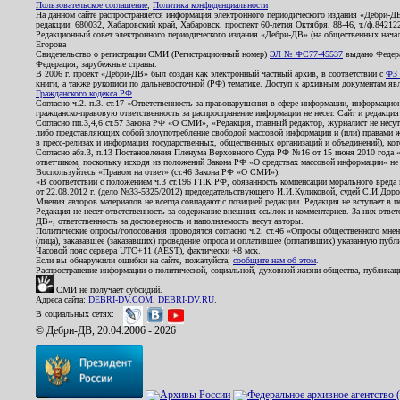
Пользовательское соглашение
,
Политика конфиденциальности
На данном сайте распространяется информация электронного периодического издания «Дебри-Д
редакции: 680032, Хабаровский край, Хабаровск, проспект 60-летия Октября, 88-46, т./ф.8421
Редакционный совет электронного периодического издания «Дебри-ДВ» (на общественных нач
Егорова
Свидетельство о регистрации СМИ (Регистрационный номер)
ЭЛ № ФС77-45537
выдано Федера
Федерация, зарубежные страны.
В 2006 г. проект «Дебри-ДВ» был создан как электронный частный архив, в соответствии с
ФЗ 
книги, а также рукописи по дальневосточной (РФ) тематике. Доступ к архивным документам явля
Гражданского кодекса РФ
.
Согласно ч.2. п.3. ст.17 «Ответственность за правонарушения в сфере информации, информац
гражданско-правовую ответственность за распространение информации не несет. Сайт и редакци
Согласно пп.3,4,6 ст.57 Закона РФ «О СМИ», «Редакция, главный редактор, журналист не несут
либо представляющих собой злоупотребление свободой массовой информации и (или) правами ж
в пресс-релизах и информация государственных, общественных организаций и объединений), кот
Согласно абз.3, п.13 Постановления Пленума Верховного Суда РФ №16 от 15 июня 2010 года 
ответчиком, поскольку исходя из положений Закона РФ «О средствах массовой информации» не 
Воспользуйтесь «Правом на ответ» (ст.46 Закона РФ «О СМИ»).
«В соответствии с положением ч.3 ст.196 ГПК РФ, обязанность компенсации морального вреда п
от 22.08.2012 г. (дело №33-5325/2012) председательствующего И.И.Куликовой, судей С.И.Дор
Мнения авторов материалов не всегда совпадают с позицией редакции. Редакция не вступает в п
Редакция не несет ответственность за содержание внешних ссылок и комментариев. За них отве
ДВ», ответственность за достоверность и наполняемость несут авторы.
Политические опросы/голосования проводятся согласно ч.2. ст.46 «Опросы общественного мнени
(лица), заказавшее (заказавших) проведение опроса и оплатившее (оплативших) указанную публик
Часовой пояс сервера UTC+11 (AEST), фактически +8 мск.
Если вы обнаружили ошибки на сайте, пожалуйста,
сообщите нам об этом
.
Распространение информации о политической, социальной, духовной жизни общества, публикац
СМИ не получает субсидий.
Адреса сайта:
DEBRI-DV.COM
,
DEBRI-DV.RU
.
В социальных сетях:
© Дебри-ДВ, 20.04.2006 - 2026