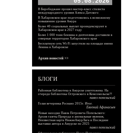
05.08.2026
В Биробиджане прошел мастер-класс стилиста
международного уровня Алекса Датского
В Хабаровском крае подготовились к возможному
повышению уровня Амура
Более 40 социальных выплат проиндексируют в
Хабаровском крае в 2027 году
Более 1 000 тонн бензина и дизтоплива доставили в
северные территории Хабаровского края
Бесплатную сеть Wi-Fi запустили на площади имени
Ленина в Хабаровске
Архив новостей >>
БЛОГИ
Районная библиотека в Амурске уничтожена. На
очереди библиотека Островского в Комсомольске?!
павел попельский
Голая вечеринка Роснано 2015г. Итог.
Евгений Афанасьев
Новые находки Павла Петровича Попельского:
Архив газеты Природа и аномальные явления,
Неизвестная карта НижнеАмурЛага и Последние
выставки автора в Амурске по 2025
павел попельский