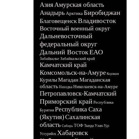
Азия
Амурская область
Биробиджан
Анадырь
Арктика
Владивосток
Благовещенск
Восточный военный округ
Дальневосточный
федеральный округ
Дальний Восток
ЕАО
Забайкалье
Забайкальский край
Камчатский край
Комсомольск-на-Амуре
Корякия
Магадан
Магаданская
Курилы
область
Николаевск-на-Амуре
Находка
Петропавловск-Камчатский
Приморский край
Республика
Республика Саха
Бурятия
(Якутия)
Сахалинская
область
ТОФ
Тында
Улан-Удэ
Сибирь
Хабаровск
Уссурийск