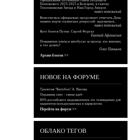
Официальные публикации Павла Петровича
Попельского 2023-2025 в Болгарии, в газетах
Тихоокеанская Звезда и Наш Город Амурск
павел попельский
Комсомольск официально продолжает отмечать День
памяти жертв сталинских репрессий: задумаемся...
павел попельский
Кого боится Путин: Сергей Фургал
Евгений Афанасьев
Повышение платы в автобусах за проезд: кто виноват,
и что делать?
Олег Паньков
Архив блогов >>
НОВОЕ НА ФОРУМЕ
Трилогия "Китобои" А. Вахова.
Охранник спит - смена идёт
80% российского медиаконтента это телевидение для
пациентов психдиспансера и наркологии.
Перейти на форум >>
ОБЛАКО ТЕГОВ