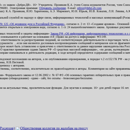
В» со знаком «Дебри-ДВ». 16+ Учредитель: Пронякин К.А. (член Союза журналистов России, член Союза
2296081. Электронная приемная:
Отправить сообщение
. E-mail:
editor@debri-dv.com
алах): К.А. Пронякин, И.Ю. Харитонова, А.Э. Мирмович, Ю.Н. Юрьев, Ю.В. Ковалев, Л.Н. Левина, А.
льной службой по надзору в сфере связи, информационных технологий и массовых коммуникаций (Роском
№ 125 «Об архивном деле в Российской Федерации»
, согласно п. 2 ст. 13 «Создание архивов». Основно
ется открытым в электронном виде, согласно п. 1 ст. 24 вышеобозначенного закона. Архивные документы 
ионных технологий и защиты информации»
Закона РФ «Об информации, информационных технологиях и о за
я основываются и работают на основании ст.8 «Право на доступ к информации» ФЗ-149.
 ответственности за распространение сведений, не соответствующих действительности и порочащих чест
урналиста: ...если они являются дословным воспроизведением сообщений и материалов или их фрагмент
орое может быть установлено и привлечено к ответственности за данное нарушение законодательства Рос
«О практике применения судами Закона РФ «О средствах массовой информации», «по делам, вытекающим 
вправе вмешиваться в деятельность редакции, в ходе которой определяется содержание сообщений и мат
одлежит возложению на авторов, а по опубликованию опровержения, в порядке ч.2 ст.152 ГК РФ - на уч
ожко, Н.В.Пестовой.
ереписку с авторами.
тственны, соответственно, исключительно их правообладатели и авторы. Комментарии на сайте приравне
я» Федерального закона от 12.06.2002 г. № 67-ФЗ «Об основных гарантиях избирательных прав и права н
ацию (обнародование) - едино - сайт, без оплаты - безвозмездно/бесплатно.
ии на актуальные темы, просветительские функции. Для мужчин и женщин. 16+ для детей старше 16 лет.