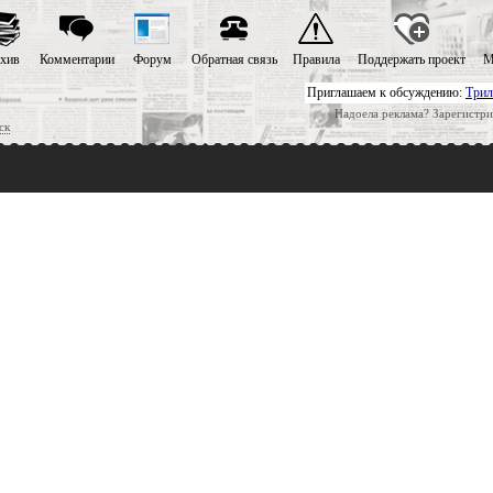
хив
Комментарии
Форум
Обратная связь
Правила
Поддержать проект
М
Приглашаем к обсуждению:
Трил
Надоела реклама? Зарегистри
ск