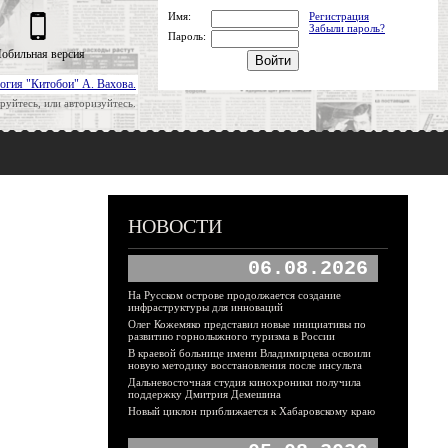
Имя:
Регистрация
Забыли пароль?
Пароль:
обильная версия
огия "Китобои" А. Вахова.
руйтесь, или авторизуйтесь.
НОВОСТИ
06.08.2026
На Русском острове продолжается создание
инфраструктуры для инноваций
Олег Кожемяко представил новые инициативы по
развитию горнолыжного туризма в России
В краевой больнице имени Владимирцева освоили
новую методику восстановления после инсульта
Дальневосточная студия кинохроники получила
поддержку Дмитрия Демешина
Новый циклон приближается к Хабаровскому краю