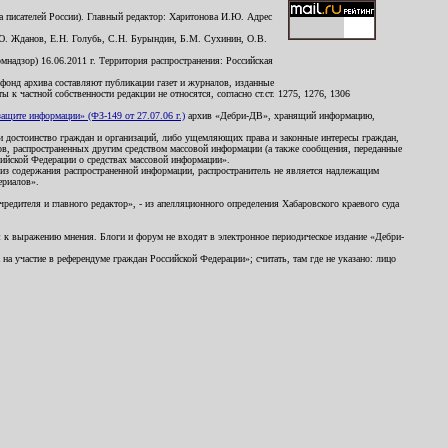
 писателей России). Главный редактор: Харитонова И.Ю. Адрес
Ю. Жданов, Е.Н. Голубь, С.Н. Бурындин, Б.М. Сухинин, О.В.
надзор) 16.06.2011 г. Территория распространения: Российская
й фонд архива составляют публикации газет и журналов, изданные
к частной собственности редакции не относятся, согласно ст.ст. 1275, 1276, 1306
щите информации» (ФЗ-149 от 27.07.06 г.)
архив «Дебри-ДВ», хранящий информацию,
ь и достоинство граждан и организаций, либо ущемляющих права и законные интересы граждан,
ов, распространенных другим средством массовой информации (а также сообщения, переданные
сийской Федерации о средствах массовой информации».
из содержания распространенной информации, распространитель не является надлежащим
ериалов».
редителя и главного редактор», - из апелляционного определения Хабаровского краевого суда
ны к выражению мнения. Блоги и форум не входят в электронное периодическое издание «Дебри-
а участие в референдуме граждан Российской Федерации»; считать, там где не указано: лицо