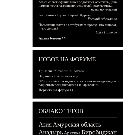
Комсомольск официально продолжает отмечать День
памяти жертв сталинских репрессий: задумаемся...
павел попельский
Кого боится Путин: Сергей Фургал
Евгений Афанасьев
Повышение платы в автобусах за проезд: кто виноват,
и что делать?
Олег Паньков
Архив блогов >>
НОВОЕ НА ФОРУМЕ
Трилогия "Китобои" А. Вахова.
Охранник спит - смена идёт
80% российского медиаконтента это телевидение для
пациентов психдиспансера и наркологии.
Перейти на форум >>
ОБЛАКО ТЕГОВ
Азия
Амурская область
Биробиджан
Анадырь
Арктика