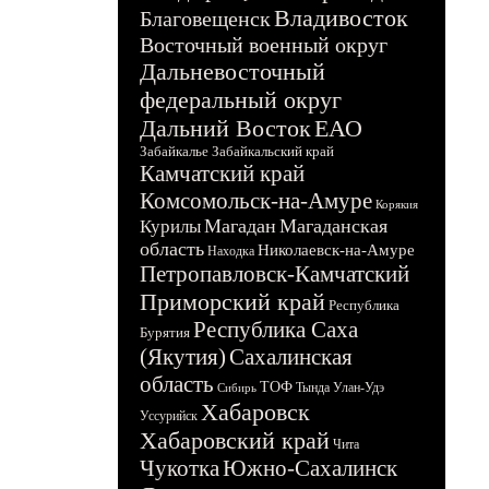
Владивосток
Благовещенск
Восточный военный округ
Дальневосточный
федеральный округ
Дальний Восток
ЕАО
Забайкалье
Забайкальский край
Камчатский край
Комсомольск-на-Амуре
Корякия
Магадан
Магаданская
Курилы
область
Николаевск-на-Амуре
Находка
Петропавловск-Камчатский
Приморский край
Республика
Республика Саха
Бурятия
(Якутия)
Сахалинская
область
ТОФ
Тында
Улан-Удэ
Сибирь
Хабаровск
Уссурийск
Хабаровский край
Чита
Чукотка
Южно-Сахалинск