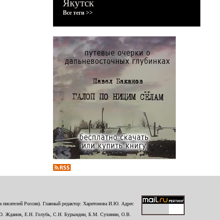
Якутск
Все теги >>
 писателей России). Главный редактор: Харитонова И.Ю. Адрес
Ю. Жданов, Е.Н. Голубь, С.Н. Бурындин, Б.М. Сухинин, О.В.