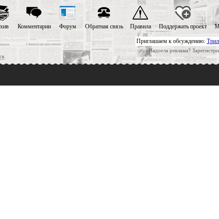
хив
Комментарии
Форум
Обратная связь
Правила
Поддержать проект
М
Приглашаем к обсуждению:
Трил
Надоела реклама? Зарегистри
ск