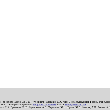
В» со знаком «Дебри-ДВ». 16+ Учредитель: Пронякин К.А. (член Союза журналистов России, член Союза
2296081. Электронная приемная:
Отправить сообщение
. E-mail:
editor@debri-dv.com
алах): К.А. Пронякин, И.Ю. Харитонова, А.Э. Мирмович, Ю.Н. Юрьев, Ю.В. Ковалев, Л.Н. Левина, А.