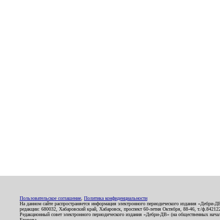
Пользовательское соглашение
,
Политика конфиденциальности
На данном сайте распространяется информация электронного периодического издания «Дебри-Д
редакции: 680032, Хабаровский край, Хабаровск, проспект 60-летия Октября, 88-46, т./ф.8421
Редакционный совет электронного периодического издания «Дебри-ДВ» (на общественных нач
Егорова