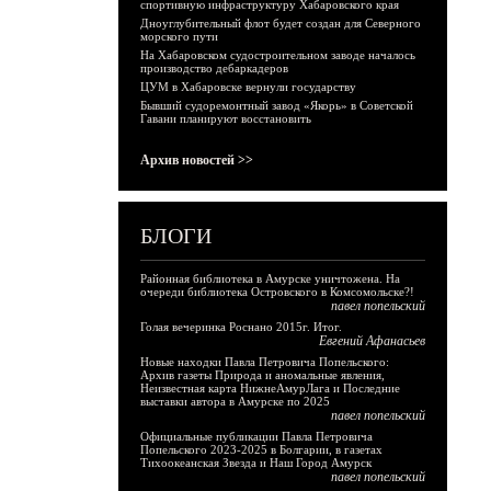
спортивную инфраструктуру Хабаровского края
Дноуглубительный флот будет создан для Северного
морского пути
На Хабаровском судостроительном заводе началось
производство дебаркадеров
ЦУМ в Хабаровске вернули государству
Бывший судоремонтный завод «Якорь» в Советской
Гавани планируют восстановить
Архив новостей >>
БЛОГИ
Районная библиотека в Амурске уничтожена. На
очереди библиотека Островского в Комсомольске?!
павел попельский
Голая вечеринка Роснано 2015г. Итог.
Евгений Афанасьев
Новые находки Павла Петровича Попельского:
Архив газеты Природа и аномальные явления,
Неизвестная карта НижнеАмурЛага и Последние
выставки автора в Амурске по 2025
павел попельский
Официальные публикации Павла Петровича
Попельского 2023-2025 в Болгарии, в газетах
Тихоокеанская Звезда и Наш Город Амурск
павел попельский