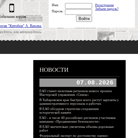
Имя:
Регистрация
Забыли пароль?
Пароль:
обильная версия
огия "Китобои" А. Вахова.
руйтесь, или авторизуйтесь.
НОВОСТИ
07.08.2026
ЕАО станет пилотным регионом нового проекта
Мастерской управления «Сенеж»
В Хабаровском крае быстрее всего растут зарплаты у
административного персонала и рабочих
В ЕАО обсудили стратегию сохранения
исторической памяти
ЕАО - в числе 40 российских регионов-участников
кампании «Продвижение безопасности»
В ЕАО значительно увеличены объемы дорожных
работ
Федеральный эксперт по достоинству оценил