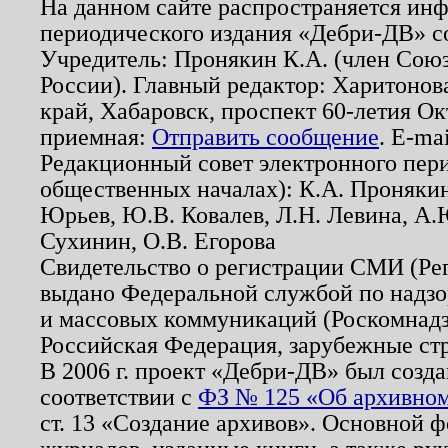
На данном сайте распространяется ин
периодического издания «Дебри-ДВ» с
Учредитель: Пронякин К.А. (член Союз
России). Главный редактор: Харитонов
край, Хабаровск, проспект 60-летия Ок
приемная:
Отправить сообщение
. E-ma
Редакционный совет электронного пер
общественных началах): К.А. Проняки
Юрьев, Ю.В. Ковалев, Л.Н. Левина, А.
Сухинин, О.В. Егорова
Свидетельство о регистрации СМИ (Р
выдано Федеральной службой по надзо
и массовых коммуникаций (Роскомнадзо
Российская Федерация, зарубежные ст
В 2006 г. проект «Дебри-ДВ» был созда
соответствии с
ФЗ № 125 «Об архивном
ст. 13 «Создание архивов». Основной ф