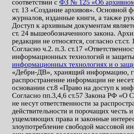
соответствии с
ФЗ № 125 «Об архивном
ст. 13 «Создание архивов». Основной ф
журналов, изданные книги, а также ру
Доступ к архивным документам являетс
ст. 24 вышеобозначенного закона. Арх
редакции не относятся, согласно ст.ст. 
Согласно ч.2. п.3. ст.17 «Ответственн
информационных технологий и защит
информационных технологиях и о защит
«Дебри-ДВ», хранящий информацию, гр
распространение информации не несет.
основании ст.8 «Право на доступ к ин
Согласно пп.3,4,6 ст.57 Закона РФ «О
не несут ответственности за распрост
действительности и порочащих честь и
ущемляющих права и законные интере
злоупотребление свободой массовой ин