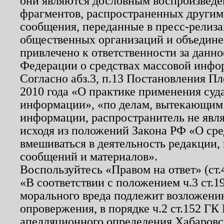
они являются дословным воспроизведе
фрагментов, распространенных другим
сообщения, переданные в пресс-релиза
общественных организаций и объединен
привлечено к ответственности за данн
Федерации о средствах массовой инфо
Согласно абз.3, п.13 Постановления П
2010 года «О практике применения суд
информации», «по делам, вытекающим
информации, распространитель не явл
исходя из положений Закона РФ «О ср
вмешиваться в деятельность редакции, 
сообщений и материалов».
Воспользуйтесь «Правом на ответ» (ст
«В соответствии с положением ч.3 ст.
морального вреда подлежит возложению
опровержения, в порядке ч.2 ст.152 ГК 
апелляционного определения Хабаровско