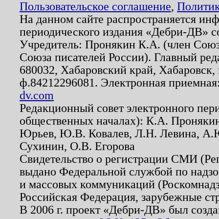
Пользовательское соглашение
,
Политик
На данном сайте распространяется ин
периодического издания «Дебри-ДВ» с
Учредитель: Пронякин К.А. (член Союз
Союза писателей России). Главный ред
680032, Хабаровский край, Хабаровск, п
ф.84212296081. Электронная приемная
dv.com
Редакционный совет электронного пер
общественных началах): К.А. Проняки
Юрьев, Ю.В. Ковалев, Л.Н. Левина, А.
Сухинин, О.В. Егорова
Свидетельство о регистрации СМИ (Р
выдано Федеральной службой по надзо
и массовых коммуникаций (Роскомнадзо
Российская Федерация, зарубежные ст
В 2006 г. проект «Дебри-ДВ» был созда