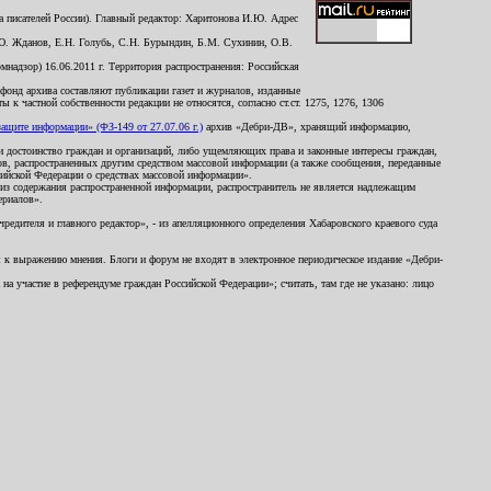
 писателей России). Главный редактор: Харитонова И.Ю. Адрес
Ю. Жданов, Е.Н. Голубь, С.Н. Бурындин, Б.М. Сухинин, О.В.
надзор) 16.06.2011 г. Территория распространения: Российская
й фонд архива составляют публикации газет и журналов, изданные
к частной собственности редакции не относятся, согласно ст.ст. 1275, 1276, 1306
щите информации» (ФЗ-149 от 27.07.06 г.)
архив «Дебри-ДВ», хранящий информацию,
ь и достоинство граждан и организаций, либо ущемляющих права и законные интересы граждан,
ов, распространенных другим средством массовой информации (а также сообщения, переданные
сийской Федерации о средствах массовой информации».
из содержания распространенной информации, распространитель не является надлежащим
ериалов».
редителя и главного редактор», - из апелляционного определения Хабаровского краевого суда
ны к выражению мнения. Блоги и форум не входят в электронное периодическое издание «Дебри-
а участие в референдуме граждан Российской Федерации»; считать, там где не указано: лицо