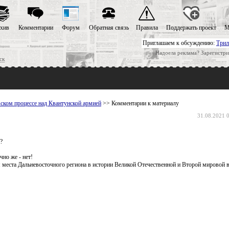
хив
Комментарии
Форум
Обратная связь
Правила
Поддержать проект
М
Приглашаем к обсуждению:
Трил
Надоела реклама? Зарегистри
ск
вском процессе над Квантунской армией
>> Комментарии к материалу
31.08.2021 
?
но же - нет!
 места Дальневосточного региона в истории Великой Отечественной и Второй мировой 