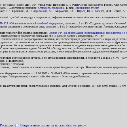
В» со знаком «Дебри-ДВ». 16+ Учредитель: Пронякин К.А. (член Союза журналистов России, член Союза
2296081. Электронная приемная:
Отправить сообщение
. E-mail:
editor@debri-dv.com
алах): К.А. Пронякин, И.Ю. Харитонова, А.Э. Мирмович, Ю.Н. Юрьев, Ю.В. Ковалев, Л.Н. Левина, А.
льной службой по надзору в сфере связи, информационных технологий и массовых коммуникаций (Роском
№ 125 «Об архивном деле в Российской Федерации»
, согласно п. 2 ст. 13 «Создание архивов». Основно
ется открытым в электронном виде, согласно п. 1 ст. 24 вышеобозначенного закона. Архивные документы 
ионных технологий и защиты информации»
Закона РФ «Об информации, информационных технологиях и о за
я основываются и работают на основании ст.8 «Право на доступ к информации» ФЗ-149.
 ответственности за распространение сведений, не соответствующих действительности и порочащих чест
урналиста: ...если они являются дословным воспроизведением сообщений и материалов или их фрагмент
орое может быть установлено и привлечено к ответственности за данное нарушение законодательства Рос
«О практике применения судами Закона РФ «О средствах массовой информации», «по делам, вытекающим 
вправе вмешиваться в деятельность редакции, в ходе которой определяется содержание сообщений и мат
одлежит возложению на авторов, а по опубликованию опровержения, в порядке ч.2 ст.152 ГК РФ - на уч
ожко, Н.В.Пестовой.
ереписку с авторами.
тственны, соответственно, исключительно их правообладатели и авторы. Комментарии на сайте приравне
я» Федерального закона от 12.06.2002 г. № 67-ФЗ «Об основных гарантиях избирательных прав и права н
ацию (обнародование) - едино - сайт, без оплаты - безвозмездно/бесплатно.
ии на актуальные темы, просветительские функции. Для мужчин и женщин. 16+ для детей старше 16 лет.