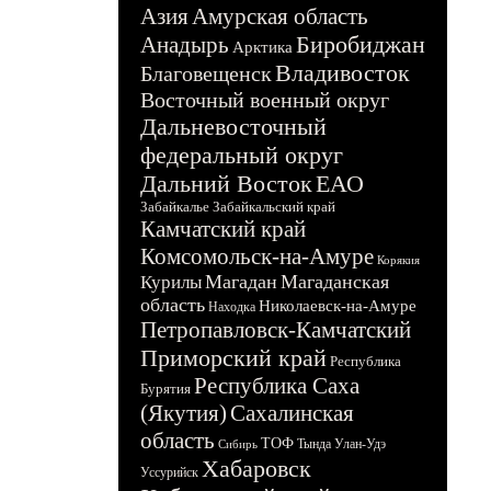
Азия
Амурская область
Биробиджан
Анадырь
Арктика
Владивосток
Благовещенск
Восточный военный округ
Дальневосточный
федеральный округ
Дальний Восток
ЕАО
Забайкалье
Забайкальский край
Камчатский край
Комсомольск-на-Амуре
Корякия
Магадан
Магаданская
Курилы
область
Николаевск-на-Амуре
Находка
Петропавловск-Камчатский
Приморский край
Республика
Республика Саха
Бурятия
(Якутия)
Сахалинская
область
ТОФ
Тында
Улан-Удэ
Сибирь
Хабаровск
Уссурийск