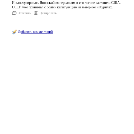
И капитулировать Японский империализм в его логове заставили США.
СССР уже принимал с боями капитуляцию на материке и Курилах.
Ответить
Цитировать
Добавить комментарий