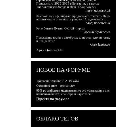
Официальные публикации Павла Петровича
Попельского 2023-2025 в Болгарии, в газетах
Тихоокеанская Звезда и Наш Город Амурск
павел попельский
Комсомольск официально продолжает отмечать День
памяти жертв сталинских репрессий: задумаемся...
павел попельский
Кого боится Путин: Сергей Фургал
Евгений Афанасьев
Повышение платы в автобусах за проезд: кто виноват,
и что делать?
Олег Паньков
Архив блогов >>
НОВОЕ НА ФОРУМЕ
Трилогия "Китобои" А. Вахова.
Охранник спит - смена идёт
80% российского медиаконтента это телевидение для
пациентов психдиспансера и наркологии.
Перейти на форум >>
ОБЛАКО ТЕГОВ