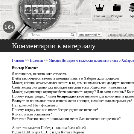
Главная
Разделы
Ар
расширенный пои
Комментарии к материалу
Главная
>>
Новости
>>
Михаил Дегтярев о важности помнить и знать о Хабаро
Виктор Киселев
Я извиняюсь, не знаю кого спросить...
В чём заключается важность помнить и знать о Хабаровском процессе?
Может, японцы отказываются верить в то, чем занимались эти двадцать военных
Свой генцид они давно уже исследовали сами всем обществом- и покаялись.
Может, американцы отрицают бесчеловечность отряда? Или сами китайцы? Конеч
Почему тогда процесс "имеет
беспрецедентное
значение для понимания в целом
Волнует ли понимание этого нашего места японцев, китайцев или американцев?
Нет, конечно! Им - фиолетово.
Почему тогда у нас оно имеет беспрецедентное значение?
Кто это место оспаривает?
Вот кто в России спорит о понимании места Дальневосточного региона?
А вот что касается Победы - так она была общей.
И для США, и для СССР, и для Китая с Кореей.