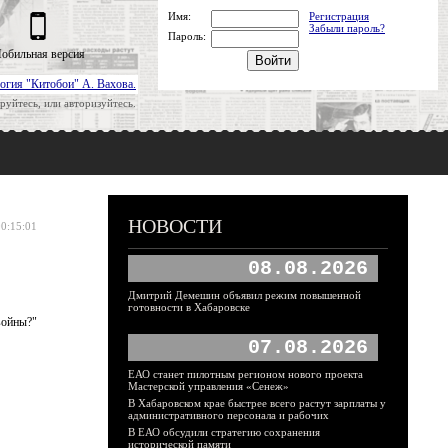
Имя:
Регистрация
Забыли пароль?
Пароль:
обильная версия
огия "Китобои" А. Вахова.
руйтесь, или авторизуйтесь.
НОВОСТИ
00:15:01
08.08.2026
Дмитрий Демешин объявил режим повышенной
готовности в Хабаровске
войны?"
07.08.2026
ЕАО станет пилотным регионом нового проекта
Мастерской управления «Сенеж»
В Хабаровском крае быстрее всего растут зарплаты у
административного персонала и рабочих
В ЕАО обсудили стратегию сохранения
исторической памяти