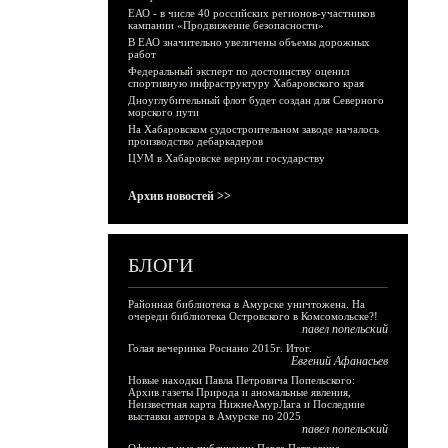
ЕАО - в числе 40 российских регионов-участников
кампании «Продвижение безопасности»
В ЕАО значительно увеличены объемы дорожных
работ
Федеральный эксперт по достоинству оценил
спортивную инфраструктуру Хабаровского края
Дноуглубительный флот будет создан для Северного
морского пути
На Хабаровском судостроительном заводе началось
производство дебаркадеров
ЦУМ в Хабаровске вернули государству
Архив новостей >>
БЛОГИ
Районная библиотека в Амурске уничтожена. На
очереди библиотека Островского в Комсомольске?!
павел попельский
Голая вечеринка Роснано 2015г. Итог.
Евгений Афанасьев
Новые находки Павла Петровича Попельского:
Архив газеты Природа и аномальные явления,
Неизвестная карта НижнеАмурЛага и Последние
выставки автора в Амурске по 2025
павел попельский