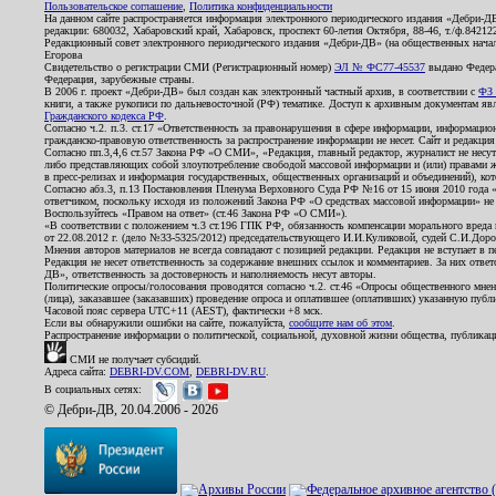
Пользовательское соглашение
,
Политика конфиденциальности
На данном сайте распространяется информация электронного периодического издания «Дебри-Д
редакции: 680032, Хабаровский край, Хабаровск, проспект 60-летия Октября, 88-46, т./ф.8421
Редакционный совет электронного периодического издания «Дебри-ДВ» (на общественных нач
Егорова
Свидетельство о регистрации СМИ (Регистрационный номер)
ЭЛ № ФС77-45537
выдано Федера
Федерация, зарубежные страны.
В 2006 г. проект «Дебри-ДВ» был создан как электронный частный архив, в соответствии с
ФЗ 
книги, а также рукописи по дальневосточной (РФ) тематике. Доступ к архивным документам явля
Гражданского кодекса РФ
.
Согласно ч.2. п.3. ст.17 «Ответственность за правонарушения в сфере информации, информац
гражданско-правовую ответственность за распространение информации не несет. Сайт и редакци
Согласно пп.3,4,6 ст.57 Закона РФ «О СМИ», «Редакция, главный редактор, журналист не несут
либо представляющих собой злоупотребление свободой массовой информации и (или) правами ж
в пресс-релизах и информация государственных, общественных организаций и объединений), кот
Согласно абз.3, п.13 Постановления Пленума Верховного Суда РФ №16 от 15 июня 2010 года 
ответчиком, поскольку исходя из положений Закона РФ «О средствах массовой информации» не 
Воспользуйтесь «Правом на ответ» (ст.46 Закона РФ «О СМИ»).
«В соответствии с положением ч.3 ст.196 ГПК РФ, обязанность компенсации морального вреда п
от 22.08.2012 г. (дело №33-5325/2012) председательствующего И.И.Куликовой, судей С.И.Дор
Мнения авторов материалов не всегда совпадают с позицией редакции. Редакция не вступает в п
Редакция не несет ответственность за содержание внешних ссылок и комментариев. За них отве
ДВ», ответственность за достоверность и наполняемость несут авторы.
Политические опросы/голосования проводятся согласно ч.2. ст.46 «Опросы общественного мнени
(лица), заказавшее (заказавших) проведение опроса и оплатившее (оплативших) указанную публик
Часовой пояс сервера UTC+11 (AEST), фактически +8 мск.
Если вы обнаружили ошибки на сайте, пожалуйста,
сообщите нам об этом
.
Распространение информации о политической, социальной, духовной жизни общества, публикац
СМИ не получает субсидий.
Адреса сайта:
DEBRI-DV.COM
,
DEBRI-DV.RU
.
В социальных сетях:
© Дебри-ДВ, 20.04.2006 - 2026