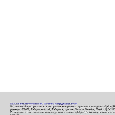
Пользовательское соглашение
,
Политика конфиденциальности
На данном сайте распространяется информация электронного периодического издания «Дебри-Д
редакции: 680032, Хабаровский край, Хабаровск, проспект 60-летия Октября, 88-46, т./ф.8421
Редакционный совет электронного периодического издания «Дебри-ДВ» (на общественных нач
Егорова