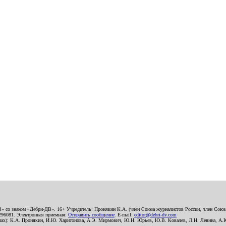
В» со знаком «Дебри-ДВ». 16+ Учредитель: Пронякин К.А. (член Союза журналистов России, член Союза
2296081. Электронная приемная:
Отправить сообщение
. E-mail:
editor@debri-dv.com
алах): К.А. Пронякин, И.Ю. Харитонова, А.Э. Мирмович, Ю.Н. Юрьев, Ю.В. Ковалев, Л.Н. Левина, А.