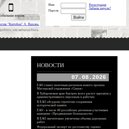
Имя:
Регистрация
Забыли пароль?
Пароль:
обильная версия
огия "Китобои" А. Вахова.
руйтесь, или авторизуйтесь.
НОВОСТИ
07.08.2026
ЕАО станет пилотным регионом нового проекта
Мастерской управления «Сенеж»
В Хабаровском крае быстрее всего растут зарплаты у
административного персонала и рабочих
В ЕАО обсудили стратегию сохранения
исторической памяти
ЕАО - в числе 40 российских регионов-участников
кампании «Продвижение безопасности»
В ЕАО значительно увеличены объемы дорожных
работ
Федеральный эксперт по достоинству оценил