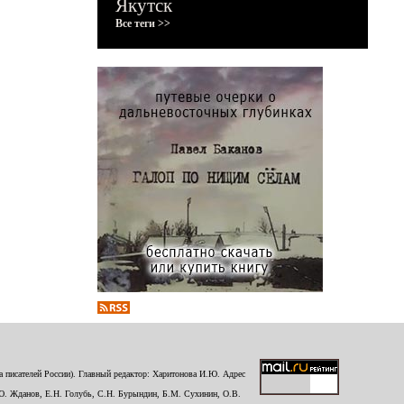
Якутск
Все теги >>
 писателей России). Главный редактор: Харитонова И.Ю. Адрес
Ю. Жданов, Е.Н. Голубь, С.Н. Бурындин, Б.М. Сухинин, О.В.