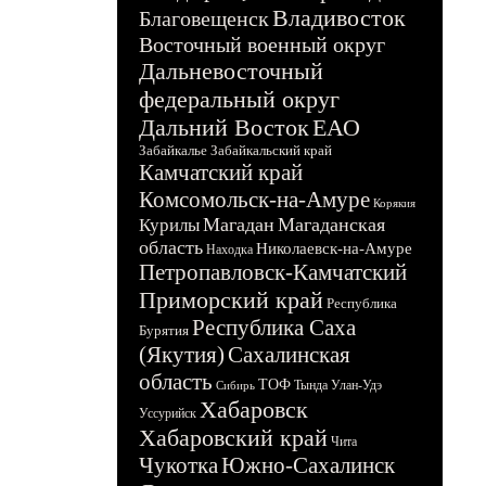
Владивосток
Благовещенск
Восточный военный округ
Дальневосточный
федеральный округ
Дальний Восток
ЕАО
Забайкалье
Забайкальский край
Камчатский край
Комсомольск-на-Амуре
Корякия
Магадан
Магаданская
Курилы
область
Николаевск-на-Амуре
Находка
Петропавловск-Камчатский
Приморский край
Республика
Республика Саха
Бурятия
(Якутия)
Сахалинская
область
ТОФ
Тында
Улан-Удэ
Сибирь
Хабаровск
Уссурийск
Хабаровский край
Чита
Чукотка
Южно-Сахалинск