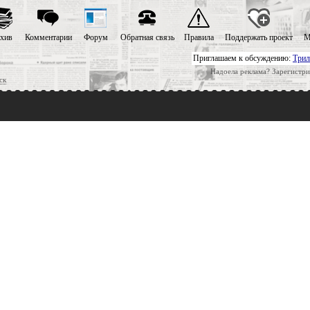
хив
Комментарии
Форум
Обратная связь
Правила
Поддержать проект
М
Приглашаем к обсуждению:
Трил
Надоела реклама? Зарегистри
ск