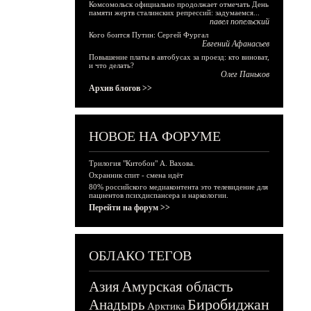
Комсомольск официально продолжает отмечать День
памяти жертв сталинских репрессий: задумаемся...
павел попельский
Кого боится Путин: Сергей Фургал
Евгений Афанасьев
Повышение платы в автобусах за проезд: кто виноват,
и что делать?
Олег Паньков
Архив блогов >>
НОВОЕ НА ФОРУМЕ
Трилогия "Китобои" А. Вахова.
Охранник спит - смена идёт
80% российского медиаконтента это телевидение для
пациентов психдиспансера и наркологии.
Перейти на форум >>
ОБЛАКО ТЕГОВ
Азия
Амурская область
Биробиджан
Анадырь
Арктика