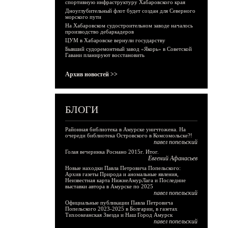
спортивную инфраструктуру Хабаровского края
Дноуглубительный флот будет создан для Северного
морского пути
На Хабаровском судостроительном заводе началось
производство дебаркадеров
ЦУМ в Хабаровске вернули государству
Бывший судоремонтный завод «Якорь» в Советской
Гавани планируют восстановить
Архив новостей >>
БЛОГИ
Районная библиотека в Амурске уничтожена. На
очереди библиотека Островского в Комсомольске?!
павел попельский
Голая вечеринка Роснано 2015г. Итог.
Евгений Афанасьев
Новые находки Павла Петровича Попельского:
Архив газеты Природа и аномальные явления,
Неизвестная карта НижнеАмурЛага и Последние
выставки автора в Амурске по 2025
павел попельский
Официальные публикации Павла Петровича
Попельского 2023-2025 в Болгарии, в газетах
Тихоокеанская Звезда и Наш Город Амурск
павел попельский