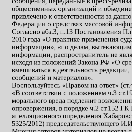
сообщения, переданные в пресс-релиза
общественных организаций и объединен
привлечено к ответственности за данн
Федерации о средствах массовой инфо
Согласно абз.3, п.13 Постановления П
2010 года «О практике применения суд
информации», «по делам, вытекающим
информации, распространитель не явл
исходя из положений Закона РФ «О ср
вмешиваться в деятельность редакции, 
сообщений и материалов».
Воспользуйтесь «Правом на ответ» (ст
«В соответствии с положением ч.3 ст.
морального вреда подлежит возложению
опровержения, в порядке ч.2 ст.152 ГК 
апелляционного определения Хабаровско
5325/2012) председательствующего И.И
Мнения авторов материалов не всегда 