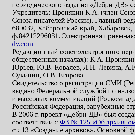
периодического издания «Дебри-ДВ» с
Учредитель: Пронякин К.А. (член Союз
Союза писателей России). Главный ред
680032, Хабаровский край, Хабаровск, п
ф.84212296081. Электронная приемная
dv.com
Редакционный совет электронного пер
общественных началах): К.А. Проняки
Юрьев, Ю.В. Ковалев, Л.Н. Левина, А.
Сухинин, О.В. Егорова
Свидетельство о регистрации СМИ (Р
выдано Федеральной службой по надзо
и массовых коммуникаций (Роскомнадзо
Российская Федерация, зарубежные ст
В 2006 г. проект «Дебри-ДВ» был созда
соответствии с
ФЗ № 125 «Об архивном
ст. 13 «Создание архивов». Основной ф