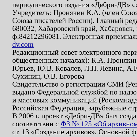
периодического издания «Дебри-ДВ» с
Учредитель: Пронякин К.А. (член Союз
Союза писателей России). Главный ред
680032, Хабаровский край, Хабаровск, п
ф.84212296081. Электронная приемная
dv.com
Редакционный совет электронного пер
общественных началах): К.А. Проняки
Юрьев, Ю.В. Ковалев, Л.Н. Левина, А.
Сухинин, О.В. Егорова
Свидетельство о регистрации СМИ (Р
выдано Федеральной службой по надзо
и массовых коммуникаций (Роскомнадзо
Российская Федерация, зарубежные ст
В 2006 г. проект «Дебри-ДВ» был созда
соответствии с
ФЗ № 125 «Об архивном
ст. 13 «Создание архивов». Основной ф