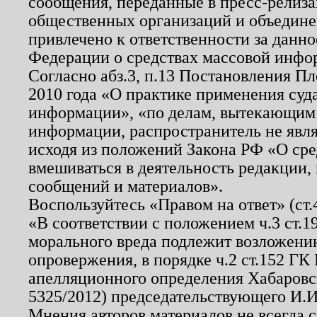
сообщения, переданные в пресс-релиза
общественных организаций и объединен
привлечено к ответственности за данн
Федерации о средствах массовой инфо
Согласно абз.3, п.13 Постановления П
2010 года «О практике применения суд
информации», «по делам, вытекающим
информации, распространитель не явл
исходя из положений Закона РФ «О ср
вмешиваться в деятельность редакции, 
сообщений и материалов».
Воспользуйтесь «Правом на ответ» (ст
«В соответствии с положением ч.3 ст.
морального вреда подлежит возложению
опровержения, в порядке ч.2 ст.152 ГК 
апелляционного определения Хабаровско
5325/2012) председательствующего И.И
Мнения авторов материалов не всегда 