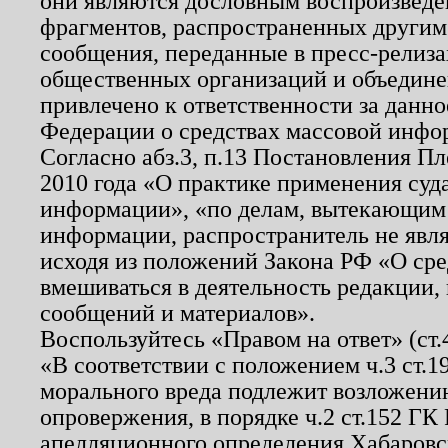
они являются дословным воспроизведе
фрагментов, распространенных другим
сообщения, переданные в пресс-релиза
общественных организаций и объединен
привлечено к ответственности за данн
Федерации о средствах массовой инфо
Согласно абз.3, п.13 Постановления П
2010 года «О практике применения суд
информации», «по делам, вытекающим
информации, распространитель не явл
исходя из положений Закона РФ «О ср
вмешиваться в деятельность редакции, 
сообщений и материалов».
Воспользуйтесь «Правом на ответ» (ст
«В соответствии с положением ч.3 ст.
морального вреда подлежит возложению
опровержения, в порядке ч.2 ст.152 ГК 
апелляционного определения Хабаровско