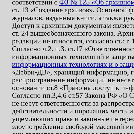
соответствии с
ФЗ № 125 «Об архивном
ст. 13 «Создание архивов». Основной ф
журналов, изданные книги, а также ру
Доступ к архивным документам являетс
ст. 24 вышеобозначенного закона. Арх
редакции не относятся, согласно ст.ст. 
Согласно ч.2. п.3. ст.17 «Ответственн
информационных технологий и защит
информационных технологиях и о защит
«Дебри-ДВ», хранящий информацию, гр
распространение информации не несет.
основании ст.8 «Право на доступ к ин
Согласно пп.3,4,6 ст.57 Закона РФ «О
не несут ответственности за распрост
действительности и порочащих честь и
ущемляющих права и законные интере
злоупотребление свободой массовой ин