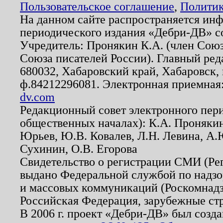
Пользовательское соглашение
,
Политик
На данном сайте распространяется ин
периодического издания «Дебри-ДВ» с
Учредитель: Пронякин К.А. (член Союз
Союза писателей России). Главный ред
680032, Хабаровский край, Хабаровск, п
ф.84212296081. Электронная приемная
dv.com
Редакционный совет электронного пер
общественных началах): К.А. Проняки
Юрьев, Ю.В. Ковалев, Л.Н. Левина, А.
Сухинин, О.В. Егорова
Свидетельство о регистрации СМИ (Р
выдано Федеральной службой по надзо
и массовых коммуникаций (Роскомнадзо
Российская Федерация, зарубежные ст
В 2006 г. проект «Дебри-ДВ» был созда