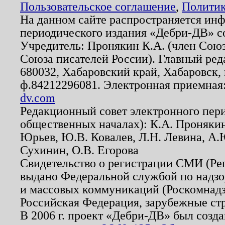
Пользовательское соглашение
,
Политик
На данном сайте распространяется ин
периодического издания «Дебри-ДВ» с
Учредитель: Пронякин К.А. (член Союз
Союза писателей России). Главный ред
680032, Хабаровский край, Хабаровск, п
ф.84212296081. Электронная приемная
dv.com
Редакционный совет электронного пер
общественных началах): К.А. Проняки
Юрьев, Ю.В. Ковалев, Л.Н. Левина, А.
Сухинин, О.В. Егорова
Свидетельство о регистрации СМИ (Р
выдано Федеральной службой по надзо
и массовых коммуникаций (Роскомнадзо
Российская Федерация, зарубежные ст
В 2006 г. проект «Дебри-ДВ» был созда