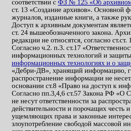
соответствии с
ФЗ № 125 «Об архивном
ст. 13 «Создание архивов». Основной ф
журналов, изданные книги, а также ру
Доступ к архивным документам являетс
ст. 24 вышеобозначенного закона. Арх
редакции не относятся, согласно ст.ст. 
Согласно ч.2. п.3. ст.17 «Ответственн
информационных технологий и защит
информационных технологиях и о защит
«Дебри-ДВ», хранящий информацию, гр
распространение информации не несет.
основании ст.8 «Право на доступ к ин
Согласно пп.3,4,6 ст.57 Закона РФ «О
не несут ответственности за распрост
действительности и порочащих честь и
ущемляющих права и законные интере
злоупотребление свободой массовой ин