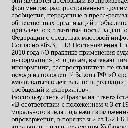
они являются дословным воспроизведе
фрагментов, распространенных другим
сообщения, переданные в пресс-релиза
общественных организаций и объединен
привлечено к ответственности за данн
Федерации о средствах массовой инфо
Согласно абз.3, п.13 Постановления П
2010 года «О практике применения суд
информации», «по делам, вытекающим
информации, распространитель не явл
исходя из положений Закона РФ «О ср
вмешиваться в деятельность редакции, 
сообщений и материалов».
Воспользуйтесь «Правом на ответ» (ст
«В соответствии с положением ч.3 ст.
морального вреда подлежит возложению
опровержения, в порядке ч.2 ст.152 ГК 
апелляционного определения Хабаровско