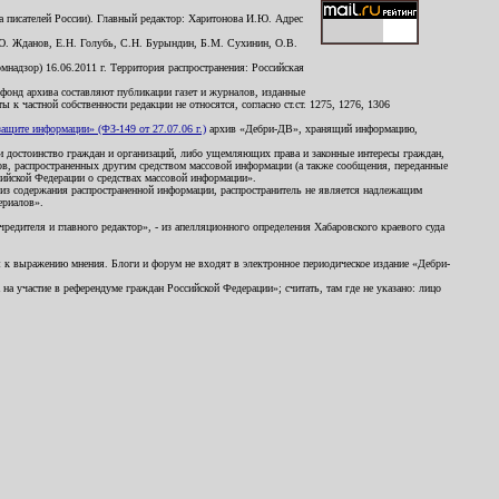
 писателей России). Главный редактор: Харитонова И.Ю. Адрес
Ю. Жданов, Е.Н. Голубь, С.Н. Бурындин, Б.М. Сухинин, О.В.
надзор) 16.06.2011 г. Территория распространения: Российская
й фонд архива составляют публикации газет и журналов, изданные
к частной собственности редакции не относятся, согласно ст.ст. 1275, 1276, 1306
щите информации» (ФЗ-149 от 27.07.06 г.)
архив «Дебри-ДВ», хранящий информацию,
ь и достоинство граждан и организаций, либо ущемляющих права и законные интересы граждан,
ов, распространенных другим средством массовой информации (а также сообщения, переданные
сийской Федерации о средствах массовой информации».
из содержания распространенной информации, распространитель не является надлежащим
ериалов».
редителя и главного редактор», - из апелляционного определения Хабаровского краевого суда
ны к выражению мнения. Блоги и форум не входят в электронное периодическое издание «Дебри-
а участие в референдуме граждан Российской Федерации»; считать, там где не указано: лицо