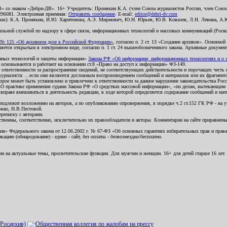
В» со знаком «Дебри-ДВ». 16+ Учредитель: Пронякин К.А. (член Союза журналистов России, член Союза
2296081. Электронная приемная:
Отправить сообщение
. E-mail:
editor@debri-dv.com
алах): К.А. Пронякин, И.Ю. Харитонова, А.Э. Мирмович, Ю.Н. Юрьев, Ю.В. Ковалев, Л.Н. Левина, А.
льной службой по надзору в сфере связи, информационных технологий и массовых коммуникаций (Роском
№ 125 «Об архивном деле в Российской Федерации»
, согласно п. 2 ст. 13 «Создание архивов». Основно
ется открытым в электронном виде, согласно п. 1 ст. 24 вышеобозначенного закона. Архивные документы 
ионных технологий и защиты информации»
Закона РФ «Об информации, информационных технологиях и о за
я основываются и работают на основании ст.8 «Право на доступ к информации» ФЗ-149.
 ответственности за распространение сведений, не соответствующих действительности и порочащих чест
урналиста: ...если они являются дословным воспроизведением сообщений и материалов или их фрагмент
орое может быть установлено и привлечено к ответственности за данное нарушение законодательства Рос
«О практике применения судами Закона РФ «О средствах массовой информации», «по делам, вытекающим 
вправе вмешиваться в деятельность редакции, в ходе которой определяется содержание сообщений и мат
одлежит возложению на авторов, а по опубликованию опровержения, в порядке ч.2 ст.152 ГК РФ - на уч
ожко, Н.В.Пестовой.
ереписку с авторами.
тственны, соответственно, исключительно их правообладатели и авторы. Комментарии на сайте приравне
я» Федерального закона от 12.06.2002 г. № 67-ФЗ «Об основных гарантиях избирательных прав и права н
ацию (обнародование) - едино - сайт, без оплаты - безвозмездно/бесплатно.
ии на актуальные темы, просветительские функции. Для мужчин и женщин. 16+ для детей старше 16 лет.