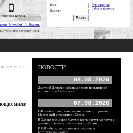
Имя:
Регистрация
Забыли пароль?
Пароль:
обильная версия
огия "Китобои" А. Вахова.
руйтесь, или авторизуйтесь.
НОВОСТИ
.09.2021 19:23:27
08.08.2026
Дмитрий Демешин объявил режим повышенной
готовности в Хабаровске
07.08.2026
УЧАЮЩИХ МИЗЕР
ЕАО станет пилотным регионом нового проекта
Мастерской управления «Сенеж»
В Хабаровском крае быстрее всего растут зарплаты у
административного персонала и рабочих
В ЕАО обсудили стратегию сохранения
исторической памяти