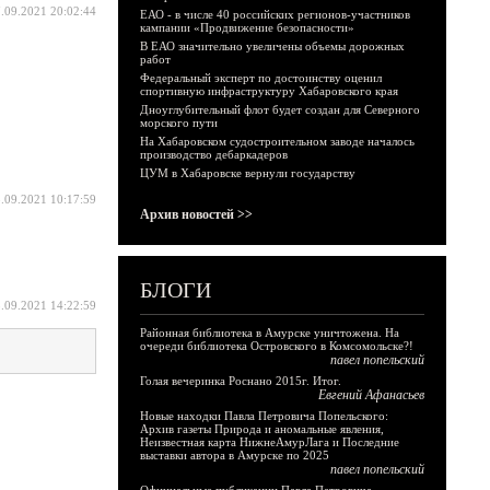
.09.2021 20:02:44
ЕАО - в числе 40 российских регионов-участников
кампании «Продвижение безопасности»
В ЕАО значительно увеличены объемы дорожных
работ
Федеральный эксперт по достоинству оценил
спортивную инфраструктуру Хабаровского края
Дноуглубительный флот будет создан для Северного
морского пути
На Хабаровском судостроительном заводе началось
производство дебаркадеров
ЦУМ в Хабаровске вернули государству
.09.2021 10:17:59
Архив новостей >>
БЛОГИ
.09.2021 14:22:59
Районная библиотека в Амурске уничтожена. На
очереди библиотека Островского в Комсомольске?!
павел попельский
Голая вечеринка Роснано 2015г. Итог.
Евгений Афанасьев
Новые находки Павла Петровича Попельского:
Архив газеты Природа и аномальные явления,
Неизвестная карта НижнеАмурЛага и Последние
выставки автора в Амурске по 2025
павел попельский