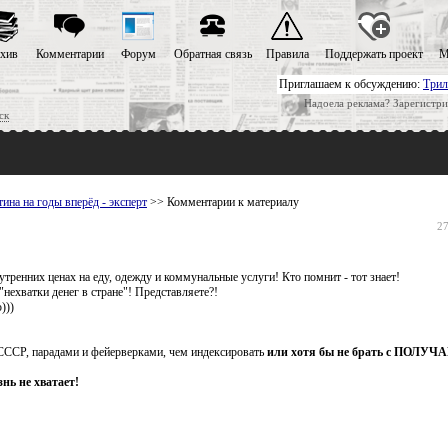
хив
Комментарии
Форум
Обратная связь
Правила
Поддержать проект
М
Приглашаем к обсуждению:
Трил
Надоела реклама? Зарегистри
ск
на на годы вперёд - эксперт
>> Комментарии к материалу
27
нутренних ценах на еду, одежду и коммунальные услуги! Кто помнит - тот знает!
нехватки денег в стране"! Представляете?!
)))
 СССР, парадами и фейерверками, чем индексировать
или хотя бы не брать с ПОЛ
знь не хватает!