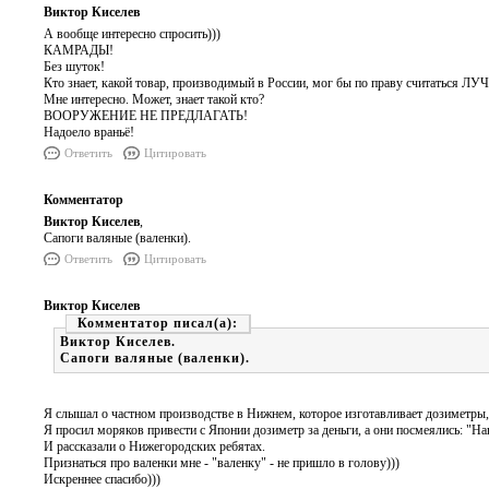
Виктор Киселев
А вообще интересно спросить)))
КАМРАДЫ!
Без шуток!
Кто знает, какой товар, производимый в России, мог бы по праву считаться
Мне интересно. Может, знает такой кто?
ВООРУЖЕНИЕ НЕ ПРЕДЛАГАТЬ!
Надоело враньё!
Ответить
Цитировать
Комментатор
Виктор Киселев
,
Сапоги валяные (валенки).
Ответить
Цитировать
Виктор Киселев
Комментатор
Виктор Киселев.
Сапоги валяные (валенки).
Я слышал о частном производстве в Нижнем, которое изготавливает дозиметры
Я просил моряков привести с Японии дозиметр за деньги, а они посмеялись: "На
И рассказали о Нижегородских ребятах.
Признаться про валенки мне - "валенку" - не пришло в голову)))
Искреннее спасибо)))