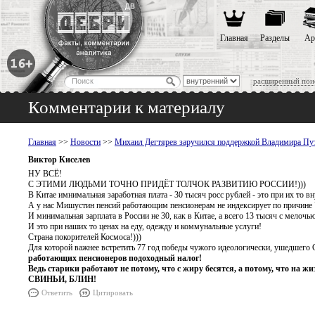
Главная
Разделы
Ар
расширенный пои
Комментарии к материалу
Главная
>>
Новости
>>
Михаил Дегтярев заручился поддержкой Владимира Пути
Виктор Киселев
НУ ВСЁ!
С ЭТИМИ ЛЮДЬМИ ТОЧНО ПРИДЁТ ТОЛЧОК РАЗВИТИЮ РОССИИ!)))
В Китае имнимальная заработная плата - 30 тысяч росс рублей - это при их то в
А у нас Мишустин пенсий работающим пенсионерам не индексирует по причине "
И минимальная зарплата в России не 30, как в Китае, а всего 13 тысяч с мелочью
И это при наших то ценах на еду, одежду и коммунальные услуги!
Страна покорителей Космоса!)))
Для которой важнее встретить 77 год победы чужого идеологически, ушедшего
работающих пенсионеров подоходный налог!
Ведь старики работают не потому, что с жиру бесятся, а потому, что на жи
СВИНЬИ, БЛИН!
Ответить
Цитировать