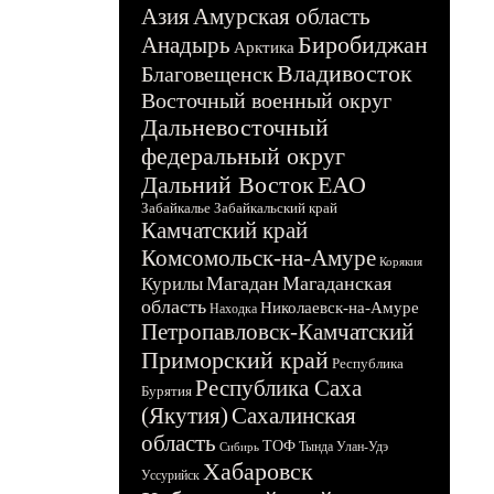
Азия
Амурская область
Биробиджан
Анадырь
Арктика
Владивосток
Благовещенск
Восточный военный округ
Дальневосточный
федеральный округ
Дальний Восток
ЕАО
Забайкалье
Забайкальский край
Камчатский край
Комсомольск-на-Амуре
Корякия
Магадан
Магаданская
Курилы
область
Николаевск-на-Амуре
Находка
Петропавловск-Камчатский
Приморский край
Республика
Республика Саха
Бурятия
(Якутия)
Сахалинская
область
ТОФ
Тында
Улан-Удэ
Сибирь
Хабаровск
Уссурийск