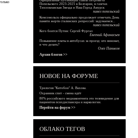
Официальные публикации Павла Петровича
только
Попельского 2023-2025 в Болгарии, в газетах
Тихоокеанская Звезда и Наш Город Амурск
павел попельский
Комсомольск официально продолжает отмечать День
памяти жертв сталинских репрессий: задумаемся...
павел попельский
Кого боится Путин: Сергей Фургал
Евгений Афанасьев
Повышение платы в автобусах за проезд: кто виноват,
и что делать?
Олег Паньков
Архив блогов >>
НОВОЕ НА ФОРУМЕ
Трилогия "Китобои" А. Вахова.
Охранник спит - смена идёт
80% российского медиаконтента это телевидение для
пациентов психдиспансера и наркологии.
Перейти на форум >>
ОБЛАКО ТЕГОВ