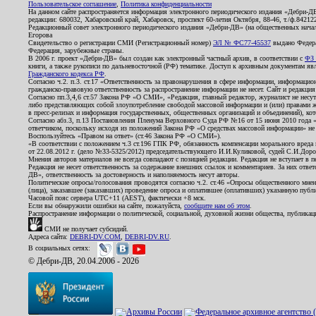
Пользовательское соглашение
,
Политика конфиденциальности
На данном сайте распространяется информация электронного периодического издания «Дебри-Д
редакции: 680032, Хабаровский край, Хабаровск, проспект 60-летия Октября, 88-46, т./ф.8421
Редакционный совет электронного периодического издания «Дебри-ДВ» (на общественных нач
Егорова
Свидетельство о регистрации СМИ (Регистрационный номер)
ЭЛ № ФС77-45537
выдано Федера
Федерация, зарубежные страны.
В 2006 г. проект «Дебри-ДВ» был создан как электронный частный архив, в соответствии с
ФЗ 
книги, а также рукописи по дальневосточной (РФ) тематике. Доступ к архивным документам явля
Гражданского кодекса РФ
.
Согласно ч.2. п.3. ст.17 «Ответственность за правонарушения в сфере информации, информац
гражданско-правовую ответственность за распространение информации не несет. Сайт и редакци
Согласно пп.3,4,6 ст.57 Закона РФ «О СМИ», «Редакция, главный редактор, журналист не несут
либо представляющих собой злоупотребление свободой массовой информации и (или) правами ж
в пресс-релизах и информация государственных, общественных организаций и объединений), кот
Согласно абз.3, п.13 Постановления Пленума Верховного Суда РФ №16 от 15 июня 2010 года 
ответчиком, поскольку исходя из положений Закона РФ «О средствах массовой информации» не 
Воспользуйтесь «Правом на ответ» (ст.46 Закона РФ «О СМИ»).
«В соответствии с положением ч.3 ст.196 ГПК РФ, обязанность компенсации морального вреда п
от 22.08.2012 г. (дело №33-5325/2012) председательствующего И.И.Куликовой, судей С.И.Дор
Мнения авторов материалов не всегда совпадают с позицией редакции. Редакция не вступает в п
Редакция не несет ответственность за содержание внешних ссылок и комментариев. За них отве
ДВ», ответственность за достоверность и наполняемость несут авторы.
Политические опросы/голосования проводятся согласно ч.2. ст.46 «Опросы общественного мнени
(лица), заказавшее (заказавших) проведение опроса и оплатившее (оплативших) указанную публик
Часовой пояс сервера UTC+11 (AEST), фактически +8 мск.
Если вы обнаружили ошибки на сайте, пожалуйста,
сообщите нам об этом
.
Распространение информации о политической, социальной, духовной жизни общества, публикац
СМИ не получает субсидий.
Адреса сайта:
DEBRI-DV.COM
,
DEBRI-DV.RU
.
В социальных сетях:
© Дебри-ДВ, 20.04.2006 - 2026