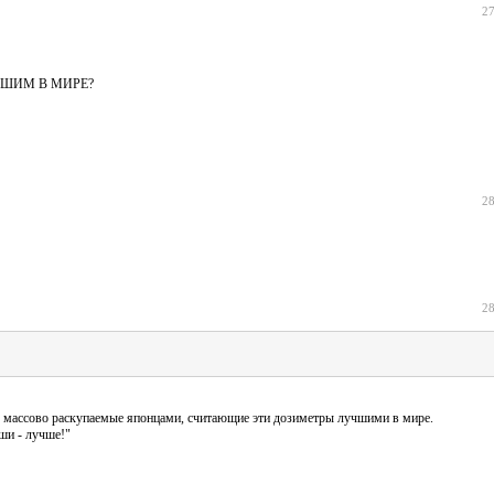
27
 ЛУЧШИМ В МИРЕ?
28
28
, массово раскупаемые японцами, считающие эти дозиметры лучшими в мире.
ши - лучше!"