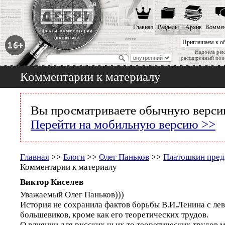
Главная
Разделы
Архив
Коммен
Приглашаем к о
Надоела рек
расширенный пои
Комментарии к материалу
Вы просматриваете обычную версию
Перейти на мобильную версию >>
Главная
>>
Блоги
>>
Олег Паньков
>>
Платошкин предл
Комментарии к материалу
Виктор Киселев
Уважаемый Олег Паньков)))
История не сохранила фактов борьбы В.И.Ленина с ле
большевиков, кроме как его теоретических трудов.
О влиянии для русских чьих то теоретических трудов 