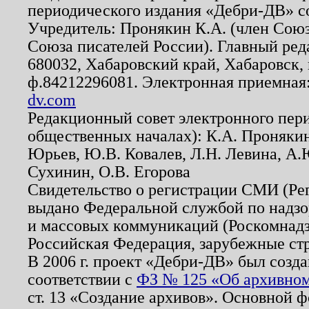
периодического издания «Дебри-ДВ» с
Учредитель: Пронякин К.А. (член Союз
Союза писателей России). Главный ред
680032, Хабаровский край, Хабаровск, п
ф.84212296081. Электронная приемная
dv.com
Редакционный совет электронного пер
общественных началах): К.А. Проняки
Юрьев, Ю.В. Ковалев, Л.Н. Левина, А.
Сухинин, О.В. Егорова
Свидетельство о регистрации СМИ (Р
выдано Федеральной службой по надзо
и массовых коммуникаций (Роскомнадзо
Российская Федерация, зарубежные ст
В 2006 г. проект «Дебри-ДВ» был созда
соответствии с
ФЗ № 125 «Об архивном
ст. 13 «Создание архивов». Основной ф