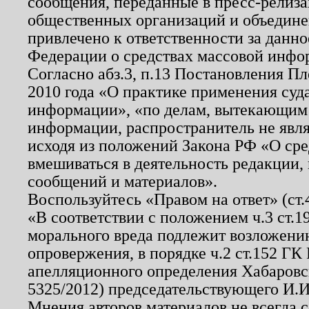
сообщения, переданные в пресс-релиза
общественных организаций и объединен
привлечено к ответственности за данн
Федерации о средствах массовой инфо
Согласно абз.3, п.13 Постановления П
2010 года «О практике применения суд
информации», «по делам, вытекающим
информации, распространитель не явл
исходя из положений Закона РФ «О ср
вмешиваться в деятельность редакции, 
сообщений и материалов».
Воспользуйтесь «Правом на ответ» (ст
«В соответствии с положением ч.3 ст.
морального вреда подлежит возложению
опровержения, в порядке ч.2 ст.152 ГК 
апелляционного определения Хабаровско
5325/2012) председательствующего И.И
Мнения авторов материалов не всегда 