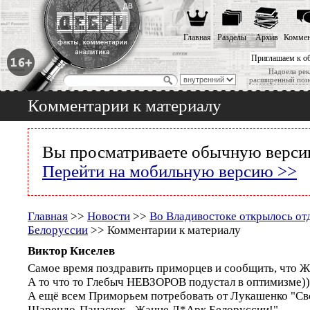
Главная
Разделы
Архив
Коммен
Приглашаем к о
Надоела рек
расширенный пои
Комментарии к материалу
Вы просматриваете обычную версию
Перейти на мобильную версию >>
Главная
>>
Новости
>>
Во Владивостоке открылось от
Белоруссии
>> Комментарии к материалу
Виктор Киселев
Самое время поздравить приморцев и сообщить, что
А то что то Глебыч НЕВЗОРОВ подустал в оптимизме))
А ещё всем Приморьем потребовать от Лукашенко "Св
Шарендо-Панасюк - Жанне Д*Арк Белоруссии!"