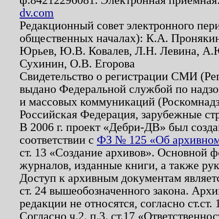
dv.com
Редакционный совет электронного пер
общественных началах): К.А. Проняки
Юрьев, Ю.В. Ковалев, Л.Н. Левина, А.
Сухинин, О.В. Егорова
Свидетельство о регистрации СМИ (Р
выдано Федеральной службой по надзо
и массовых коммуникаций (Роскомнадзо
Российская Федерация, зарубежные ст
В 2006 г. проект «Дебри-ДВ» был созда
соответствии с
ФЗ № 125 «Об архивном
ст. 13 «Создание архивов». Основной ф
журналов, изданные книги, а также ру
Доступ к архивным документам являетс
ст. 24 вышеобозначенного закона. Арх
редакции не относятся, согласно ст.ст. 
Согласно ч.2. п.3. ст.17 «Ответственн