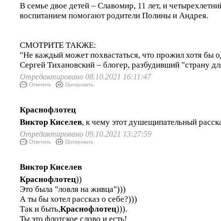
В семье двое детей – Славомир, 11 лет, и четырехлетни
воспитанием помогают родители Полины и Андрея.
СМОТРИТЕ ТАКЖЕ:
"Не каждый может похвастаться, что прожил хотя бы од
Сергей Тихановский – блогер, разбудивший "страну дл
Отредактировано 08.10.2021 16:11:47
Ответить
Цитировать
Краснофлотец
Виктор Киселев
, к чему этот душещипательный расск
Отредактировано 09.10.2021 13:27:59
Ответить
Цитировать
Виктор Киселев
Краснофлотец
))
Это была "ловля на живца")))
А ты бы хотел рассказ о себе?)))
Так и быть,
Краснофлотец
))).
Ты это флотское слово и есть!