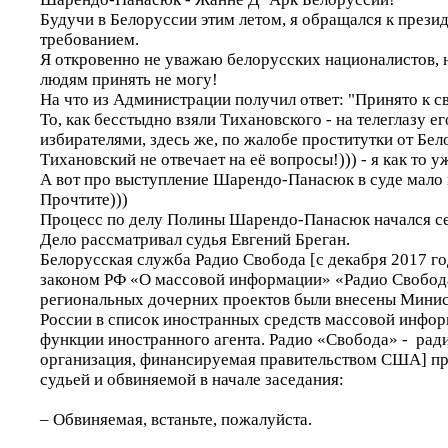
Будучи в Белоруссии этим летом, я обращался к прези
требованием.
Я откровенно не уважаю белорусских националистов, н
людям принять не могу!
На что из Администрации получил ответ: "Принято к с
То, как бесстыдно взяли Тихановского - на телеглазу ег
избирателями, здесь же, по жалобе проститутки от Бел
Тихановский не отвечает на её вопросы!))) - я как то у
А вот про выступление Шарендо-Панасюк в суде мало кт
Прочтите)))
Процесс по делу Полины Шарендо-Панасюк начался се
Дело рассматривал судья Евгений Бреган.
Белорусская служба Радио Свобода [с декабря 2017 год
законом РФ «О массовой информации» «Радио Свобода
региональных дочерних проектов были внесены Мини
России в список иностранных средств массовой инфо
функции иностранного агента. Радио «Свобода» - рад
организация, финансируемая правительством США] п
судьей и обвиняемой в начале заседания:
– Обвиняемая, встаньте, пожалуйста.