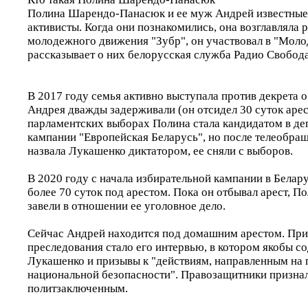
Полина Шарендо-Панасюк и ее муж Андрей известные 
активисты. Когда они познакомились, она возглавляла 
молодежного движения "Зубр", он участвовал в "Моло
рассказывает о них белорусская служба Радио Свобода
В 2017 году семья активно выступала против декрета о 
Андрея дважды задерживали (он отсидел 30 суток арест
парламентских выборах Полина стала кандидатом в де
кампании "Европейская Беларусь", но после телеобращ
назвала Лукашенко диктатором, ее сняли с выборов.
В 2020 году с начала избирательной кампании в Белар
более 70 суток под арестом. Пока он отбывал арест, П
завели в отношении ее уголовное дело.
Сейчас Андрей находится под домашним арестом. При
преследования стало его интервью, в котором якобы с
Лукашенко и призывы к "действиям, направленным на 
национальной безопасности". Правозащитники признал
политзаключенным.