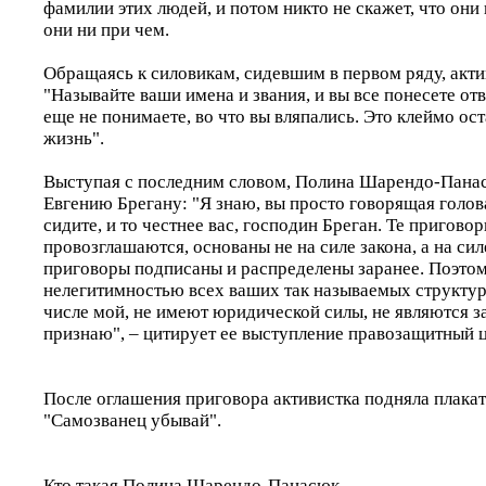
фамилии этих людей, и потом никто не скажет, что они 
они ни при чем.
Обращаясь к силовикам, сидевшим в первом ряду, акти
"Называйте ваши имена и звания, и вы все понесете от
еще не понимаете, во что вы вляпались. Это клеймо ост
жизнь".
Выступая с последним словом, Полина Шарендо-Панас
Евгению Брегану: "Я знаю, вы просто говорящая голова
сидите, и то честнее вас, господин Бреган. Те пригово
провозглашаются, основаны не на силе закона, а на сил
приговоры подписаны и распределены заранее. Поэтому
нелегитимностью всех ваших так называемых структур 
числе мой, не имеют юридической силы, не являются з
признаю", – цитирует ее выступление правозащитный ц
После оглашения приговора активистка подняла плакат
"Самозванец убывай".
Кто такая Полина Шарендо-Панасюк