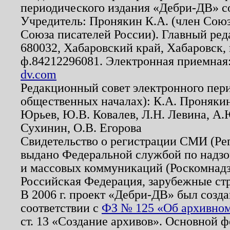
периодического издания «Дебри-ДВ» с
Учредитель: Пронякин К.А. (член Союз
Союза писателей России). Главный ред
680032, Хабаровский край, Хабаровск, п
ф.84212296081. Электронная приемная
dv.com
Редакционный совет электронного пер
общественных началах): К.А. Проняки
Юрьев, Ю.В. Ковалев, Л.Н. Левина, А.
Сухинин, О.В. Егорова
Свидетельство о регистрации СМИ (Р
выдано Федеральной службой по надзо
и массовых коммуникаций (Роскомнадзо
Российская Федерация, зарубежные ст
В 2006 г. проект «Дебри-ДВ» был созда
соответствии с
ФЗ № 125 «Об архивном
ст. 13 «Создание архивов». Основной ф