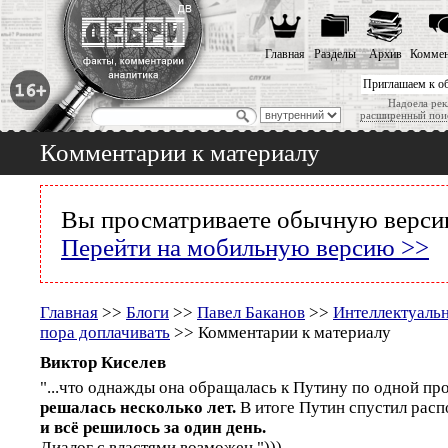
Главная
Разделы
Архив
Коммен
Приглашаем к о
Надоела рек
расширенный пои
Комментарии к материалу
Вы просматриваете обычную версию
Перейти на мобильную версию >>
Главная
>>
Блоги
>>
Павел Баканов
>>
Интеллектуаль
пора доплачивать
>> Комментарии к материалу
Виктор Киселев
"...что однажды она обращалась к Путину по одной пр
решалась несколько лет.
В итоге Путин спустил расп
и всё решилось за один день.
Диалог с властями возможен.")))